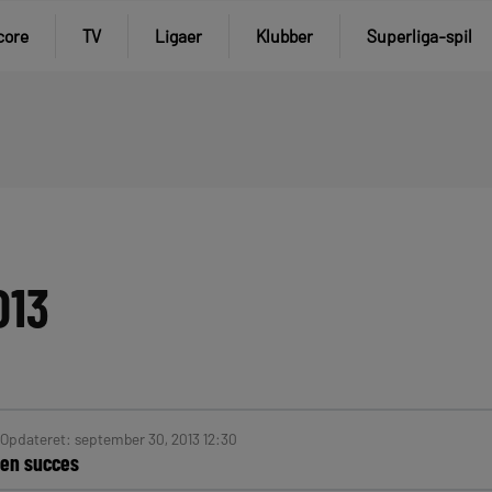
core
TV
Ligaer
Klubber
Superliga-spil
013
 Opdateret: september 30, 2013 12:30
 en succes