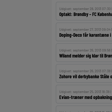
Udgivet: september 28, 2013 07:30 
Optakt: Brøndby – FC Københ
Udgivet: september 27, 2013 09:04 
Doping-Deco får karantæne i 
Udgivet: september 26, 2013 09:56 
Wiland melder sig klar til Brø
Udgivet: september 26, 2013 07:38 
Zohore vil derbybanke Ståle 
Udgivet: september 25, 2013 18:38 |
Evian-træner med opbakning 