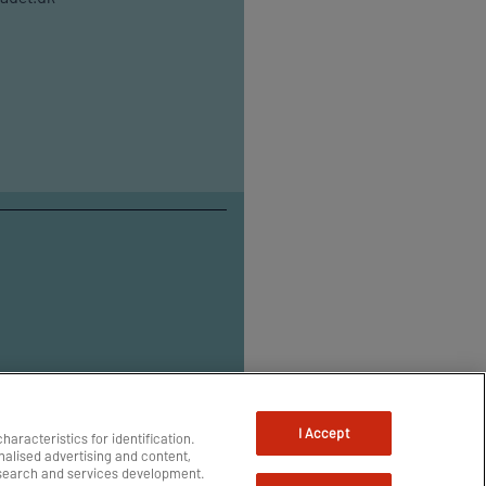
I Accept
aracteristics for identification.
alised advertising and content,
search and services development.