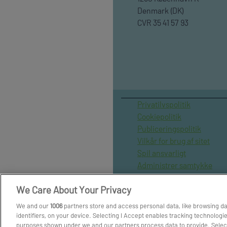
Denmark (DK)
CVR 35 41 57 93
Privatilvspolitik
Cookiepolitik
Publiceringspolitik
Vilkår for brug af sitet
Spil ansvarligt
Administrer samtykke
Arkiv
We Care About Your Privacy
Om os
Skribenter
We and our
1006
partners store and access personal data, like browsing da
identifiers, on your device. Selecting I Accept enables tracking technologi
purposes shown under we and our partners process data to provide. Select