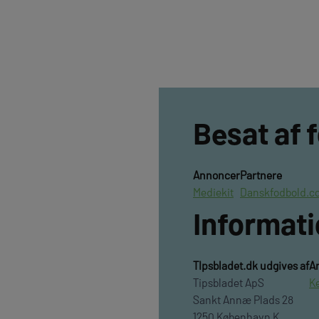
Besat af 
Annoncer
Partnere
Mediekit
Danskfodbold.c
Informat
TIpsbladet.dk udgives af
A
Tipsbladet ApS
K
Sankt Annæ Plads 28
1250 København K