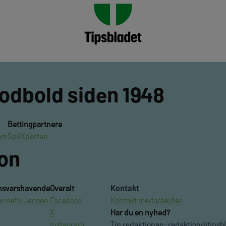
fodbold siden 1948
Bettingpartnere
om
SpilXperten
ion
nsvarshavende
Overalt
Kontakt
enneth Jensen
Facebook
Kontakt medarbejder
X
Har du en nyhed?
Instagram
Tip redaktionen:
redaktion@tipsb