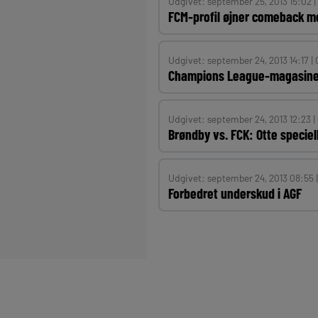
Udgivet: september 25, 2013 15:02 |
FCM-profil øjner comeback m
Udgivet: september 24, 2013 14:17 |
Champions League-magasinet 
Udgivet: september 24, 2013 12:23 |
Brøndby vs. FCK: Otte specie
Udgivet: september 24, 2013 08:55 
Forbedret underskud i AGF