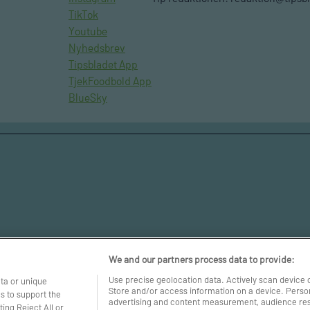
TikTok
Youtube
Nyhedsbrev
Tipsbladet App
TjekFoodbold App
BlueSky
We and our partners process data to provide:
Use precise geolocation data. Actively scan device ch
ta or unique
Store and/or access information on a device. Person
es to support the
advertising and content measurement, audience re
ing Reject All or