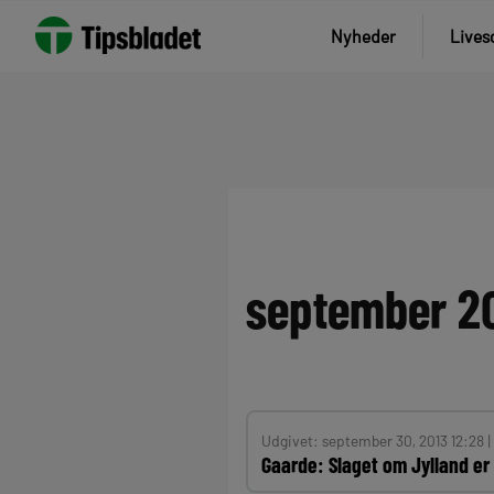
Spring
Nyheder
Lives
til
indhold
september 2
Udgivet: september 30, 2013 12:28 |
Gaarde: Slaget om Jylland er