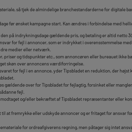
eriale, så tjek de almindelige branchestandarderne for digitale ba
dage før ønsket kampagne start. Kan ændres i forbindelse med hell
den på indrykningsdage gældende pris, og betaling er altid netto 3
ansvar for fejl i annoncer, som er indrykket i overensstemmelse med b
ndre medier eller netværk.
lser, priser og tidspunkter etc., som annoncøren eller bureauet ikke 
eget skøn over annoncens værdiforringelse.
aret for fejl i en annonce, yder Tipsbladet en reduktion, der højst 
sbladet.
s gældende over for Tipsbladet for fejlagtig, forsinket eller mangle
 sådanne fejl.
 modtaget og/eller bekræftet af Tipsbladet repræsentanter eller konto
t til at fremrykke eller udskyde annoncer og er fritaget for ansvar f
materiale for ordreafgiverens regning, men påtager sig intet ansva