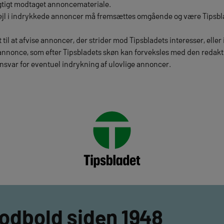
agtigt modtaget annoncemateriale.
jl i indrykkede annoncer må fremsættes omgående og være Tipsbla
t til at afvise annoncer, der strider mod Tipsbladets interesser, ell
nnonce, som efter Tipsbladets skøn kan forveksles med den redakti
ansvar for eventuel indrykning af ulovlige annoncer.
fodbold siden 1948