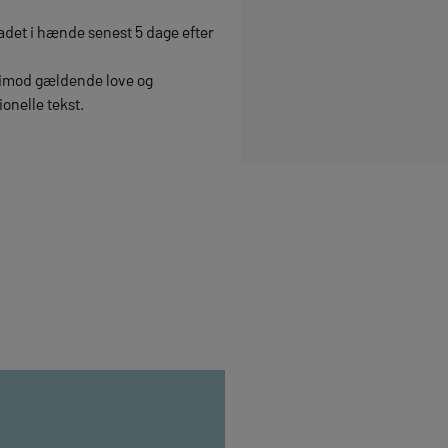
det i hænde senest 5 dage efter
er imod gældende love og
onelle tekst.