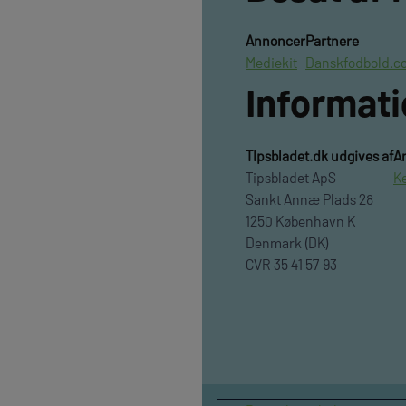
Annoncer
Partnere
Mediekit
Danskfodbold.c
Informat
TIpsbladet.dk udgives af
A
Tipsbladet ApS
K
Sankt Annæ Plads 28
1250 København K
Denmark (DK)
CVR 35 41 57 93