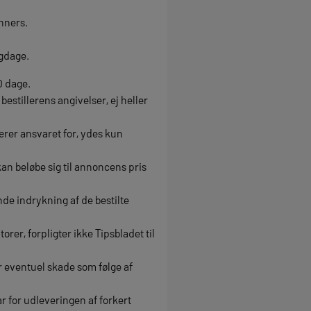
nners.
igdage.
0 dage.
estillerens angivelser, ej heller
bærer ansvaret for, ydes kun
kan beløbe sig til annoncens pris
nde indrykning af de bestilte
rer, forpligter ikke Tipsbladet til
or eventuel skade som følge af
r for udleveringen af forkert