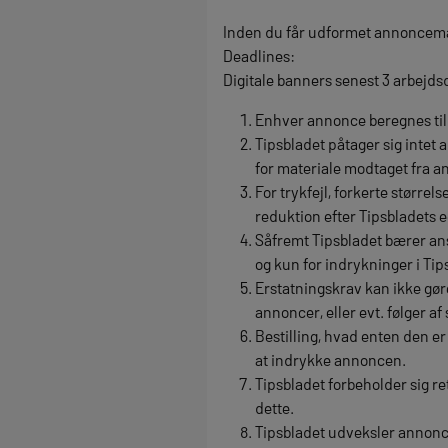
Inden du får udformet annoncemat
Deadlines:
Digitale banners senest 3 arbejds
Enhver annonce beregnes til 
Tipsbladet påtager sig intet 
for materiale modtaget fra a
For trykfejl, forkerte større
reduktion efter Tipsbladets 
Såfremt Tipsbladet bærer ansv
og kun for indrykninger i Tip
Erstatningskrav kan ikke gøre
annoncer, eller evt. følger af
Bestilling, hvad enten den er
at indrykke annoncen.
Tipsbladet forbeholder sig re
dette.
Tipsbladet udveksler annonce