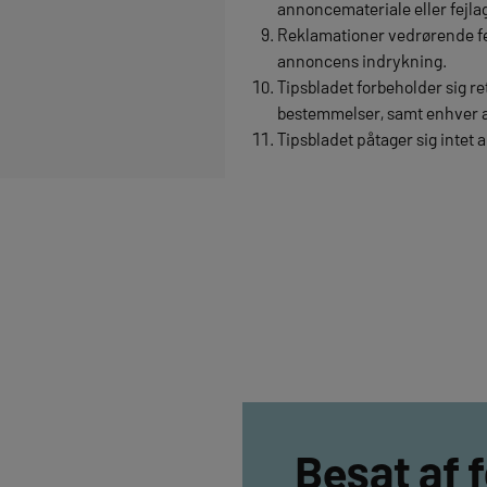
annoncemateriale eller fejl
Reklamationer vedrørende fe
annoncens indrykning.
Tipsbladet forbeholder sig re
bestemmelser, samt enhver a
Tipsbladet påtager sig intet 
Besat af 