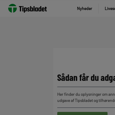
Spring
Nyheder
Lives
til
indhold
Sådan får du adg
Her finder du oplysninger om anno
udgave af Tipsbladet og tilhøren
Download vores mediekit her