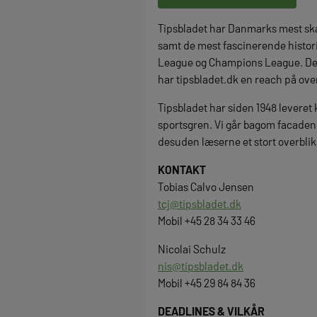
Tipsbladet har Danmarks mest skar
samt de mest fascinerende histori
League og Champions League. Det 
har tipsbladet.dk en reach på ove
Tipsbladet har siden 1948 leveret
sportsgren. Vi går bagom facaden p
desuden læserne et stort overblik 
KONTAKT
Tobias Calvo Jensen
tcj@tipsbladet.dk
Mobil +45 28 34 33 46
Nicolai Schulz
nis@tipsbladet.dk
Mobil +45 29 84 84 36
DEADLINES & VILKÅR