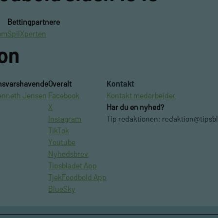
Bettingpartnere
om
SpilXperten
ion
nsvarshavende
Overalt
Kontakt
enneth Jensen
Facebook
Kontakt medarbejder
X
Har du en nyhed?
Instagram
Tip redaktionen:
redaktion@tipsb
TikTok
Youtube
Nyhedsbrev
Tipsbladet App
TjekFoodbold App
BlueSky