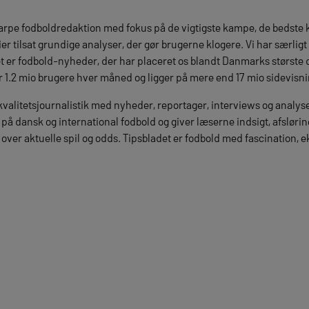
pe fodboldredaktion med fokus på de vigtigste kampe, de bedste kl
er tilsat grundige analyser, der gør brugerne klogere. Vi har særlig
er fodbold-nyheder, der har placeret os blandt Danmarks største d
r 1.2 mio brugere hver måned og ligger på mere end 17 mio sidevisni
 kvalitetsjournalistik med nyheder, reportager, interviews og analy
å dansk og international fodbold og giver læserne indsigt, afsløring
over aktuelle spil og odds. Tipsbladet er fodbold med fascination, 