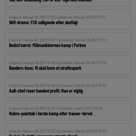
Udgivet: februar 28, 2021 17:12 | Opdateret: februar 28, 2021 17:15
VAR-drama: FCK udlignede efter slutfløjt
Udgivet: februar 28, 2021 17:07 | Opdateret: februar 28, 2021 17:07
Bedst/værst: Målmaskinernes kamp i Parken
Udgivet: februar 28, 2021 16:56 | Opdateret: februar 28, 2021 17:02
Randers-boss: Vi skal have et straffespark
Udgivet: februar 28, 2021 16:40 | Opdateret: februar 28, 2021 16:43
AaB-chef roser bænket profil: Han er vigtig
Udgivet: februar 28, 2021 16:24 | Opdateret: marts 1, 2021 18:49
Hobro-pointtab i første kamp efter træner-farvel
Udgivet: februar 28, 2021 16:22 | Opdateret: februar 28, 2021 16:23