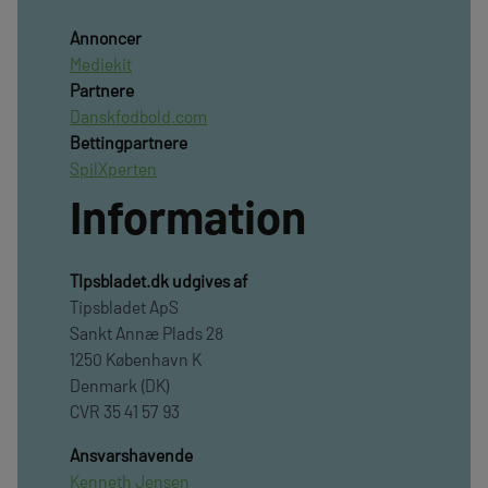
Annoncer
Mediekit
Partnere
Danskfodbold.com
Bettingpartnere
SpilXperten
Information
TIpsbladet.dk udgives af
Tipsbladet ApS
Sankt Annæ Plads 28
1250 København K
Denmark (DK)
CVR 35 41 57 93
Ansvarshavende
Kenneth Jensen