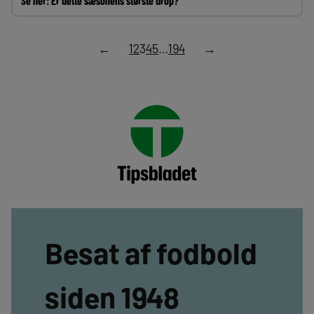
Se her: Er dette sæsonens største drop?
←
1
2
3
4
5
…
194
→
Besat af fodbold
siden 1948