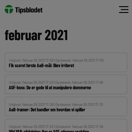
Spring
til
indhold
februar 2021
Udgivet: februar 28, 2021 17:50 | Opdateret: februar 28, 2021 17:50
Fik scoret første AaB-mål: Blev irriteret
Udgivet: februar 28, 2021 17:43 | Opdateret: februar 28, 2021 17:56
AGF-boss: De er gode til at manipulere dommerne
Udgivet: februar 28, 2021 17:28 | Opdateret: februar 28, 2021 17:35
AaB-træner: Det handler om hvordan vi spiller
Udgivet: februar 28, 2021 17:22 | Opdateret: februar 28, 2021 17:38
Vild VAR-afslutning: Her er AGF-stjernes reaktion