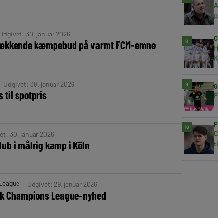
A
p
Udgivet: 30. januar 2026
C
8
vækkende kæmpebud på varmt FCM-emne
H
K
Udgivet: 30. januar 2026
9
G
 til spotpris
F
P
10
C
et: 30. januar 2026
ub i målrig kamp i Köln
t
League
Udgivet: 29. januar 2026
sk Champions League-nyhed