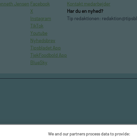
enneth Jensen
Facebook
Kontakt medarbejder
X
Har du en nyhed?
Instagram
Tip redaktionen:
redaktion@tipsb
TikTok
Youtube
Nyhedsbrev
Tipsbladet App
TjekFoodbold App
BlueSky
We and our partners process data to provide: