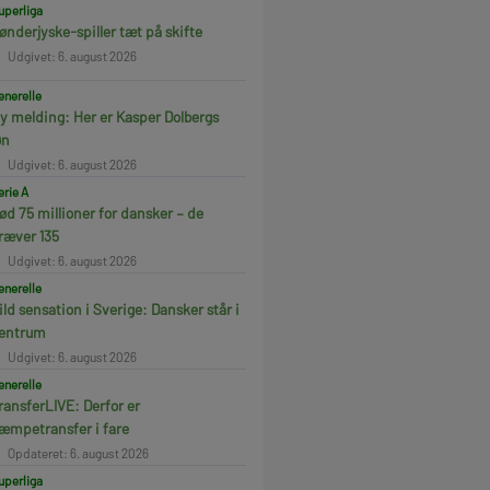
uperliga
ønderjyske-spiller tæt på skifte
Udgivet: 6. august 2026
enerelle
y melding: Her er Kasper Dolbergs
øn
Udgivet: 6. august 2026
erie A
ød 75 millioner for dansker – de
ræver 135
Udgivet: 6. august 2026
enerelle
ild sensation i Sverige: Dansker står i
entrum
Udgivet: 6. august 2026
enerelle
ransferLIVE: Derfor er
æmpetransfer i fare
Opdateret: 6. august 2026
uperliga