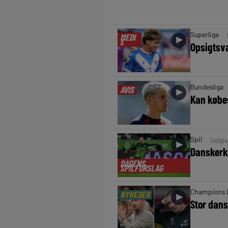
Superliga
MEDI
►
E
Opsigts
Bundesliga
AVIS
►
Kan købes
Spil
Udgiv
►
Danskerkl
DAGENS
SPILFORSLAG
Champions 
NYHEDER
►
Stor dan