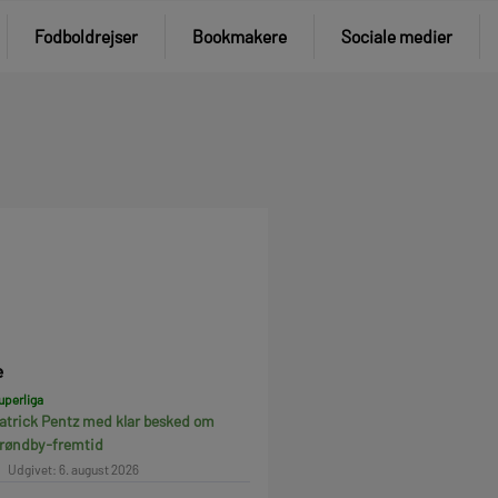
Fodboldrejser
Bookmakere
Sociale medier
e
uperliga
atrick Pentz med klar besked om
røndby-fremtid
Udgivet: 6. august 2026