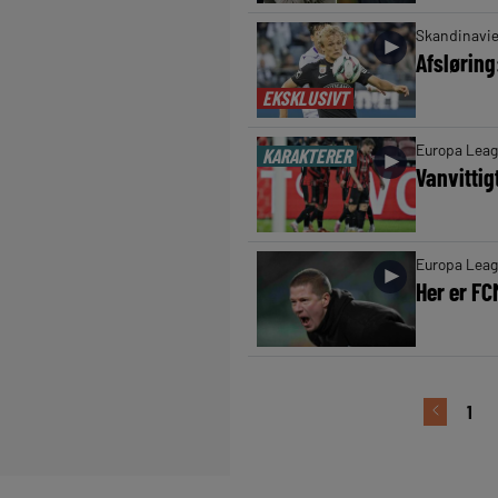
Skandinavi
►
Afsløring:
EKSKLUSIVT
Europa Lea
KARAKTERER
►
Vanvittig
Europa Lea
►
Her er F
1