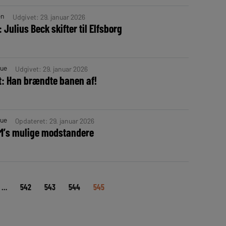
en
Udgivet: 29. januar 2026
 Julius Beck skifter til Elfsborg
gue
Udgivet: 29. januar 2026
t: Han brændte banen af!
gue
Opdateret: 29. januar 2026
CM’s mulige modstandere
…
542
543
544
545