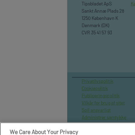
Tipsbladet ApS
K
Sankt Annæ Plads 28
1250 København K
Denmark (DK)
CVR 35 41 57 93
Privatilvspolitik
Cookiepolitik
Publiceringspolitik
Vilkår for brug af sitet
Spil ansvarligt
Administrer samtykke
Arkiv
We Care About Your Privacy
Om os