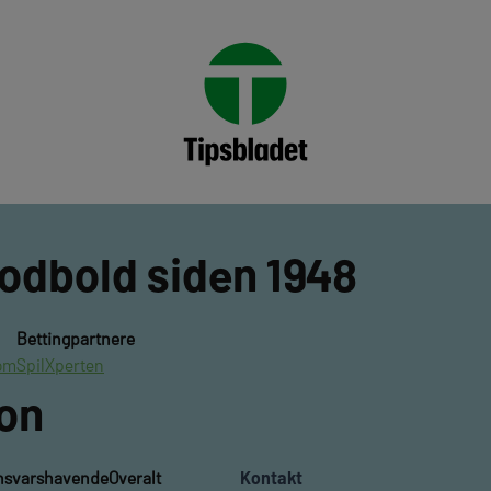
fodbold siden 1948
Bettingpartnere
om
SpilXperten
ion
nsvarshavende
Overalt
Kontakt