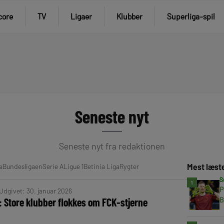
core
TV
Ligaer
Klubber
Superliga-spil
Seneste nyt
Seneste nyt fra redaktionen
a
Bundesligaen
Serie A
Ligue 1
Betinia Liga
Rygter
Mest læst
S
1
P
Udgivet: 30. januar 2026
B
: Store klubber flokkes om FCK-stjerne