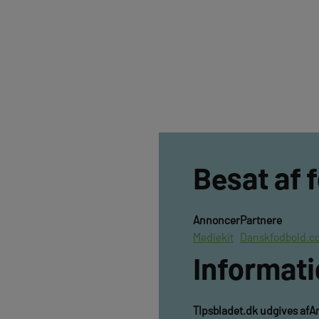
Besat af 
Annoncer
Partnere
Mediekit
Danskfodbold.c
Informat
TIpsbladet.dk udgives af
A