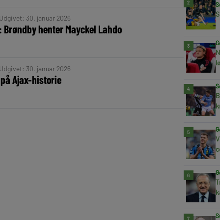
2
S
S
Udgivet: 30. januar 2026
g: Brøndby henter Mayckel Lahdo
G
3
N
l
Udgivet: 30. januar 2026
på Ajax-historie
S
4
B
k
G
5
V
c
G
6
T
k
S
7