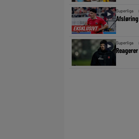
Superliga
►
Afslørin
EKSKLUSIVT
Superliga
►
Reagerer 