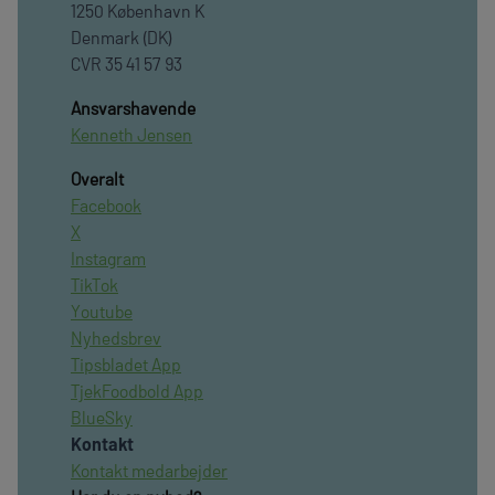
1250 København K
Denmark (DK)
CVR 35 41 57 93
Ansvarshavende
Kenneth Jensen
Overalt
Facebook
X
Instagram
TikTok
Youtube
Nyhedsbrev
Tipsbladet App
TjekFoodbold App
BlueSky
Kontakt
Kontakt medarbejder