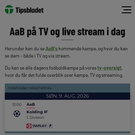
Spring
til
indhold
AaB på TV og live stream i dag
Herunder kan du se
AaB’s
kommende kampe, og hvor du kan
se dem – både i TV og via stream.
Du kan se alle dagens fodboldkampe på vores
tv-oversigt
,
hvor du får det fulde overblik over kampe, TV og streaming.
Indeholder reklamelinks.
SØN. 9. AUG. 2026
Ingen begivenheder denne dag.
AaB
12:00
Kolding IF
1. Division  
VIAPLAY