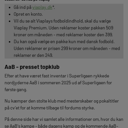
Gå ind på
viaplay.dk
*.
Opret en konto.
Vil du se alt Viaplays fodboldindhold, skal du vælge
Viaplay Premium. Uden reklamer koster pakken 509
kroner om måneden - med reklamer koster den 399.
Du kan også vælge en pakke kun med dansk fodbold.
Uden reklamer er prisen 299 kroner om måneden - med
reklamer er den 249.
AaB - presset topklub
Efter at have været fast inventar i Superligaen rykkede
nordjyderne AaB i sommeren 2025 ud af Superligaen for
første gang.
Nu kæmper den stolte klub med mesterskaber og pokaltitler
på cv'et for at komme tilbage til fordums styrke.
På denne side har vi samlet alle informationer om, hvor du kan
se AaB's kampe - både dagens kamp og de kommende AaB-