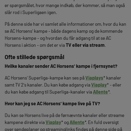
er spørgsmålet, hvor mange indkøb, der kommer, så man også
slår rod i Superligaen igen.
På denne side har vi samlet alle informationer om, hvor du kan
se AC Horsens' kampe - både dagens kamp og de kommende
Horsens-kampe - og hvordan du får adgang til at se AC
Horsens i aktion - om det er via
TV eller via stream
.
Ofte stillede spørgsmål
Hvilke kanaler sender AC Horsens' kampe i fjernsynet?
AC Horsens' Superliga-kampe kan ses på
Viaplays
* kanaler
samt TV 2's kanaler. Du kan købe adgang via
Viaplay
* - eller
du kan købe adgang til Superliga-kanaler via
Allente
*.
Hvor kan jeg se AC Horsens' kampe live på TV?
Du kan se Horsens live på de førnævnte kanaler eller streame
kampene direkte via
Viaplay
* og
Allente
*. En fuld oversigt
over sendeplaner og streaminglinks findes på denne side på