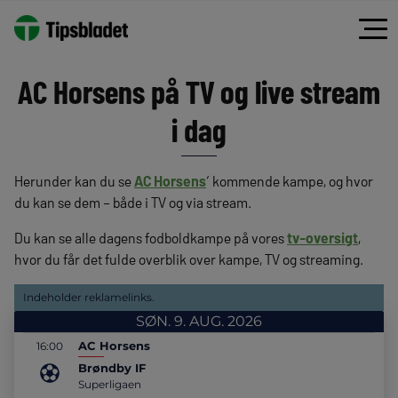
Spring
til
indhold
AC Horsens på TV og live stream
i dag
Herunder kan du se
AC Horsens
‘ kommende kampe, og hvor
du kan se dem – både i TV og via stream.
Du kan se alle dagens fodboldkampe på vores
tv-oversigt
,
hvor du får det fulde overblik over kampe, TV og streaming.
Indeholder reklamelinks.
SØN. 9. AUG. 2026
Ingen begivenheder denne dag.
AC Horsens
16:00
Brøndby IF
Superligaen  