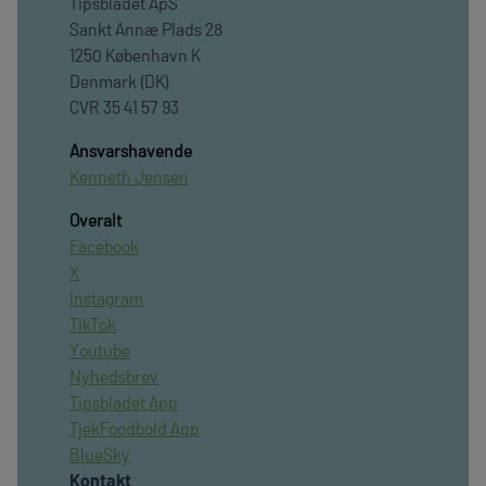
Tipsbladet ApS
Sankt Annæ Plads 28
1250 København K
Denmark (DK)
CVR 35 41 57 93
Ansvarshavende
Kenneth Jensen
Overalt
Facebook
X
Instagram
TikTok
Youtube
Nyhedsbrev
Tipsbladet App
TjekFoodbold App
BlueSky
Kontakt