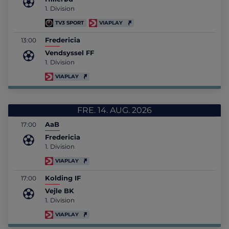
1. Division  
TV3 SPORT
VIAPLAY
Fredericia
13:00
Vendsyssel FF
1. Division  
VIAPLAY
FRE. 14. AUG. 2026
Ingen begivenheder denne dag.
AaB
17:00
Fredericia
1. Division  
VIAPLAY
Kolding IF
17:00
Vejle BK
1. Division  
VIAPLAY