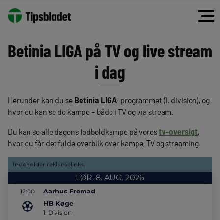
Spring
til
indhold
Betinia LIGA på TV og live stream
i dag
Herunder kan du se
Betinia LIGA
-programmet (1. division), og
hvor du kan se de kampe – både i TV og via stream.
Du kan se alle dagens fodboldkampe på vores
tv-oversigt
,
hvor du får det fulde overblik over kampe, TV og streaming.
Indeholder reklamelinks.
LØR. 8. AUG. 2026
Ingen begivenheder denne dag.
Aarhus Fremad
12:00
HB Køge
1. Division  