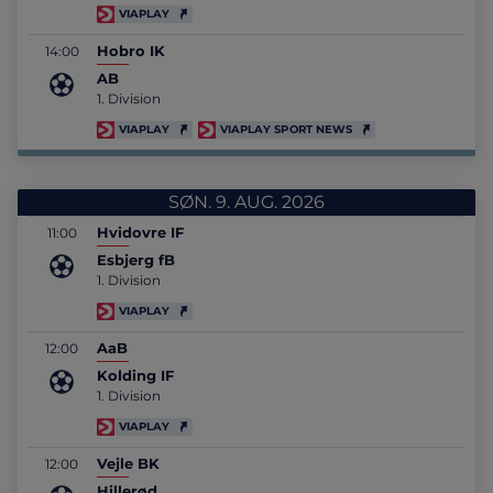
VIAPLAY
Hobro IK
14:00
AB
1. Division  
VIAPLAY
VIAPLAY SPORT NEWS
SØN. 9. AUG. 2026
Ingen begivenheder denne dag.
Hvidovre IF
11:00
Esbjerg fB
1. Division  
VIAPLAY
AaB
12:00
Kolding IF
1. Division  
VIAPLAY
Vejle BK
12:00
Hillerød