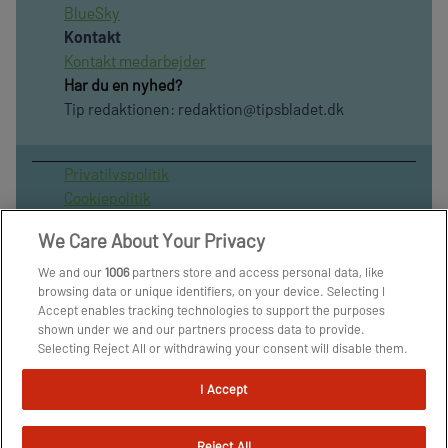
BlueSky
Kontakt
Kontakt medarbejder
Har du en nyhed?
Tip redaktionen:
redaktion@tipsbladet.dk
Privatilvspolitik
Cookiepolitik
Publiceringspolitik
We Care About Your Privacy
Vilkår for brug af sitet
Spil ansvarligt
We and our
1006
partners store and access personal data, like
browsing data or unique identifiers, on your device. Selecting I
Administrer samtykke
Accept enables tracking technologies to support the purposes
Arkiv
shown under we and our partners process data to provide.
Om os
Selecting Reject All or withdrawing your consent will disable them.
Skribenter
If trackers are disabled, some content and ads you see may not be
as relevant to you. You can resurface this menu to change your
I Accept
choices or withdraw consent at any time by clicking the Manage
Preferences link on the bottom of the webpage [or the floating
icon on the bottom-left of the webpage, if applicable]. Your
Reject All