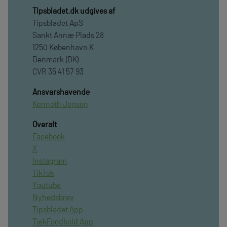
TIpsbladet.dk udgives af
Tipsbladet ApS
Sankt Annæ Plads 28
1250 København K
Denmark (DK)
CVR 35 41 57 93
Ansvarshavende
Kenneth Jensen
Overalt
Facebook
X
Instagram
TikTok
Youtube
Nyhedsbrev
Tipsbladet App
TjekFoodbold App