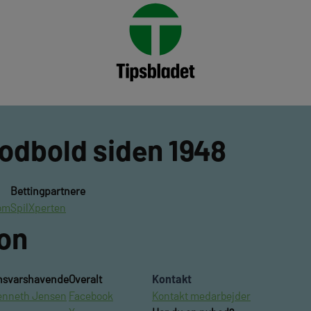
fodbold siden 1948
Bettingpartnere
om
SpilXperten
ion
nsvarshavende
Overalt
Kontakt
enneth Jensen
Facebook
Kontakt medarbejder