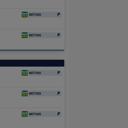
BET365
BET365
BET365
BET365
BET365