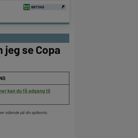
BET365
 jeg se Copa
NG
her kan du få adgang til
er stående på din spilkonto.