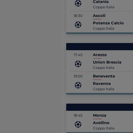
Catania
Coppa Italia  
Ascoli
18:30
Potenza Calcio
Coppa Italia  
Ingen begivenheder denne dag.
Arezzo
17:45
Union Brescia
Coppa Italia  
Benevento
19:00
Ravenna
Coppa Italia  
Ingen begivenheder denne dag.
Monza
18:45
Avellino
Coppa Italia  