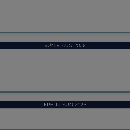
SØN. 9. AUG. 2026
FRE. 14. AUG. 2026