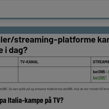
aler/streaming-platforme kan
 i dag?
TV-KANAL
STREAMI
bet365
-
bet365*
t365. Du kan spille på og streame fodbold hos bet365, hvis du har mindst 50 kron
ppa Italia-kampe på TV?