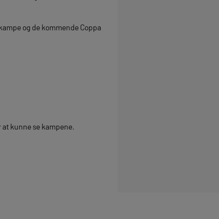
ens kampe og de kommende Coppa
or at kunne se kampene.