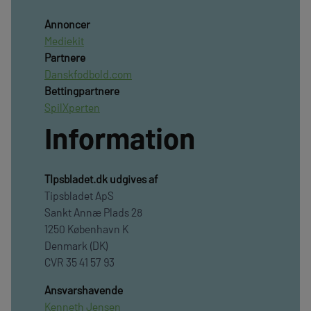
Annoncer
Mediekit
Partnere
Danskfodbold.com
Bettingpartnere
SpilXperten
Information
TIpsbladet.dk udgives af
Tipsbladet ApS
Sankt Annæ Plads 28
1250 København K
Denmark (DK)
CVR 35 41 57 93
Ansvarshavende
Kenneth Jensen