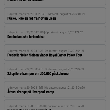
Udgivet: marts 25, 2008 12:03 | Opdateret: august 21, 2012 04:21
Priske: Ikke en lyd fra Morten Olsen
Udgivet: marts 25, 2008 11:00 | Opdateret: august 1, 2013 21:47
Den hollandske forbindelse
Udgivet: marts 23, 2008 11:28 | Opdateret: august 21, 2012 04:21
Frederik Møller Nielsen vinder Royal Easter Poker Tour
Udgivet: marts 22, 2008 13:51 | Opdateret: august 21, 2012 04:21
23 spillere kæmper om 300.000 påskekroner
Udgivet: marts 20, 2008 13:16 | Opdateret: august 21, 2012 04:20
Århus-drenge på Liverpool-camp
Udgivet: marts 19, 2008 11:35 | Opdateret: august 21, 2012 04:20