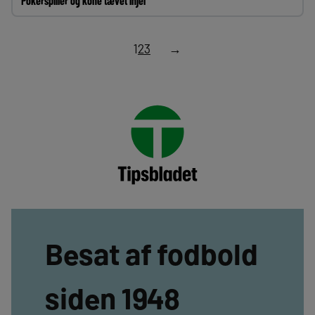
Pokerspiller og kone tævet ihjel
1
2
3
→
Besat af fodbold
siden 1948