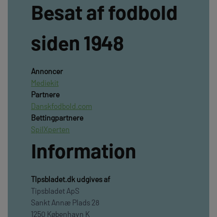
Besat af fodbold
siden 1948
Annoncer
Mediekit
Partnere
Danskfodbold.com
Bettingpartnere
SpilXperten
Information
TIpsbladet.dk udgives af
Tipsbladet ApS
Sankt Annæ Plads 28
1250 København K