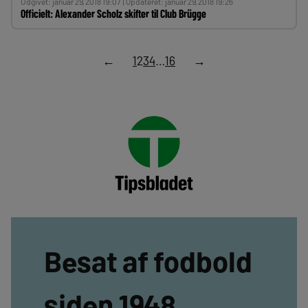
Udgivet: januar 29, 2018 19:07 | Opdateret: januar 29, 2018 19:26
Officielt: Alexander Scholz skifter til Club Brügge
←
1
2
3
4
…
16
→
Besat af fodbold
siden 1948