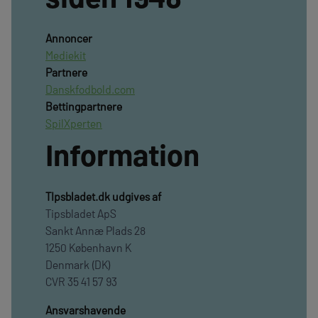
Annoncer
Mediekit
Partnere
Danskfodbold.com
Bettingpartnere
SpilXperten
Information
TIpsbladet.dk udgives af
Tipsbladet ApS
Sankt Annæ Plads 28
1250 København K
Denmark (DK)
CVR 35 41 57 93
Ansvarshavende