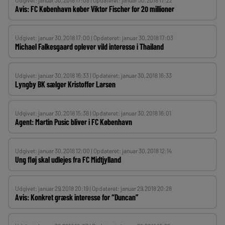
Udgivet: januar 30, 2018 17:08 | Opdateret: januar 30, 2018 17:22
Avis: FC København køber Viktor Fischer for 20 millioner
Udgivet: januar 30, 2018 17:00 | Opdateret: januar 30, 2018 17:03
Michael Falkesgaard oplever vild interesse i Thailand
Udgivet: januar 30, 2018 16:33 | Opdateret: januar 30, 2018 16:33
Lyngby BK sælger Kristoffer Larsen
Udgivet: januar 30, 2018 15:38 | Opdateret: januar 30, 2018 16:01
Agent: Martin Pusic bliver i FC København
Udgivet: januar 30, 2018 12:00 | Opdateret: januar 30, 2018 12:14
Ung fløj skal udlejes fra FC Midtjylland
Udgivet: januar 29, 2018 20:19 | Opdateret: januar 29, 2018 20:28
Avis: Konkret græsk interesse for “Duncan”