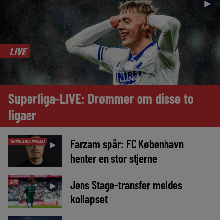
►
LIVE
Superliga-LIVE: Drømmer om disse to
ligaer
Farzam spår: FC København
TIPSBLADET SPECIAL
►
henter en stor stjerne
Jens Stage-transfer meldes
AVIS
►
kollapset