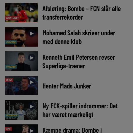
Afsløring: Bombe – FCN slår alle
►
transferrekorder
EKSKLUSIVT
Mohamed Salah skriver under
►
med denne klub
NYHEDER
Kenneth Emil Petersen revser
►
Superliga-træner
NYHEDER
MEDIE
►
Henter Mads Junker
Ny FCK-spiller indrømmer: Det
►
har været mærkeligt
INTERVIEW
Kæmpe drama: Bombe i
AVIS
►