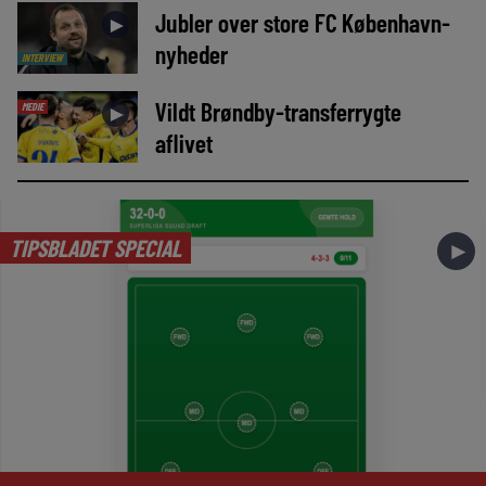
Jubler over store FC København-
►
nyheder
INTERVIEW
Vildt Brøndby-transferrygte
MEDIE
►
aflivet
TIPSBLADET SPECIAL
►