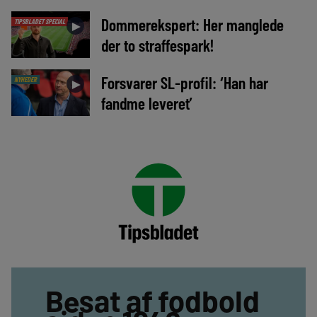
Dommerekspert: Her manglede
TIPSBLADET SPECIAL
►
der to straffespark!
Forsvarer SL-profil: ‘Han har
NYHEDER
►
fandme leveret’
Besat af fodbold