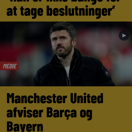
at tage beslutninger’
►
MEDIE
Manchester United
afviser Barça og
Bayern