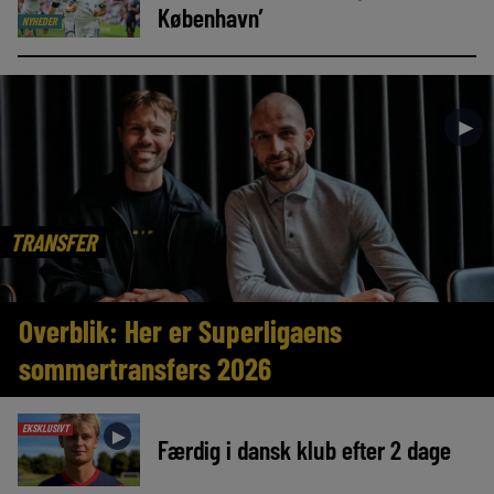
København’
NYHEDER
►
TRANSFER
Overblik: Her er Superligaens
sommertransfers 2026
EKSKLUSIVT
►
Færdig i dansk klub efter 2 dage