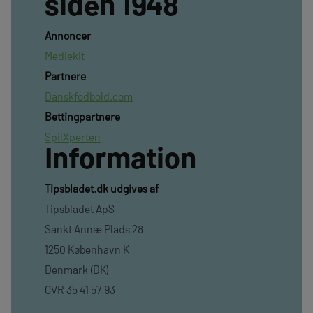
siden 1948
Annoncer
Mediekit
Partnere
Danskfodbold.com
Bettingpartnere
SpilXperten
Information
TIpsbladet.dk udgives af
Tipsbladet ApS
Sankt Annæ Plads 28
1250 København K
Denmark (DK)
CVR 35 41 57 93