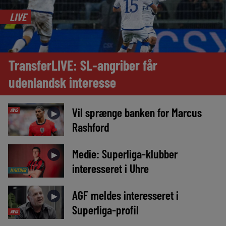
LIVE
TransferLIVE: SL-angriber får
udenlandsk interesse
Vil sprænge banken for Marcus
AVIS
►
Rashford
Medie: Superliga-klubber
►
interesseret i Uhre
NYHEDER
AGF meldes interesseret i
►
Superliga-profil
AVIS