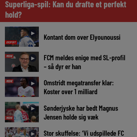
Superliga-spil: Kan du drafte et perfekt
hold?
►
Kontant dom over Elyounoussi
EKSPERT
FCM meldes enige med SL-profil
MEDIE
►
– så dyr er han
Omstridt megatransfer klar:
MEDIE
►
Koster over 1 milliard
Sønderjyske har bedt Magnus
►
Jensen holde sig væk
MEDIE
Stor skuffelse: ‘Vi udspillede FC
►