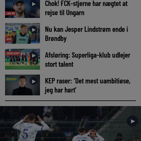
Chok! FCK-stjerne har nægtet at
►
rejse til Ungarn
LIGE NU
Nu kan Jesper Lindstrøm ende i
►
Brøndby
AVIS
Afsløring: Superliga-klub udlejer
EKSKLUSIVT
►
stort talent
KEP raser: ‘Det mest uambitiøse,
NYHEDER
►
jeg har hørt’
►