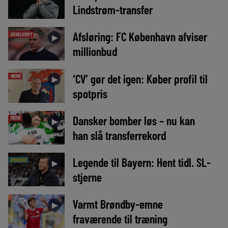
Lindstrøm-transfer
Afsløring: FC København afviser
EKSKLUSIVT
►
millionbud
‘CV’ gør det igen: Køber profil til
MEDIE
►
spotpris
Dansker bomber løs – nu kan
MEDIE
►
han slå transferrekord
Legende til Bayern: Hent tidl. SL-
NYHEDER
►
stjerne
Varmt Brøndby-emne
►
fraværende til træning