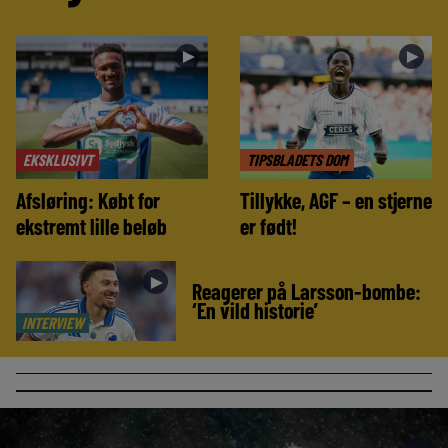
►
►
EKSKLUSIVT
TIPSBLADETS DOM
Afsløring: Købt for
Tillykke, AGF – en stjerne
ekstremt lille beløb
er født!
►
Reagerer på Larsson-bombe:
‘En vild historie’
INTERVIEW