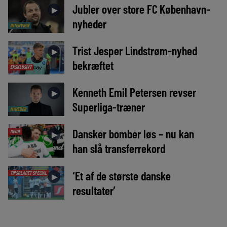
Jubler over store FC København-
►
nyheder
INTERVIEW
Trist Jesper Lindstrøm-nyhed
►
bekræftet
EKSKLUSIVT
Kenneth Emil Petersen revser
►
Superliga-træner
NYHEDER
Dansker bomber løs – nu kan
MEDIE
►
han slå transferrekord
‘Et af de største danske
TIPSBLADET SPECIAL
►
resultater’