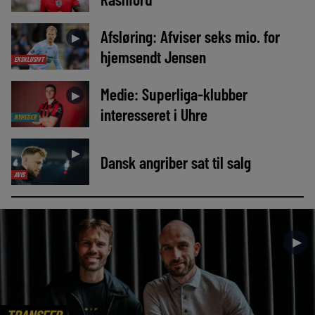
Afsløring: Afviser seks mio. for
►
hjemsendt Jensen
EKSKLUSIVT
Medie: Superliga-klubber
►
interesseret i Uhre
NYHEDER
►
Dansk angriber sat til salg
AVIS
►