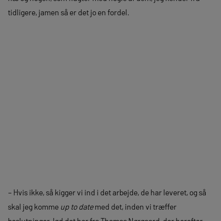
tidligere, jamen så er det jo en fordel.
– Hvis ikke, så kigger vi ind i det arbejde, de har leveret, og så
skal jeg komme
up to date
med det, inden vi træffer
beslutninger, lød det her fra Thomas Nørgaard, der herefter