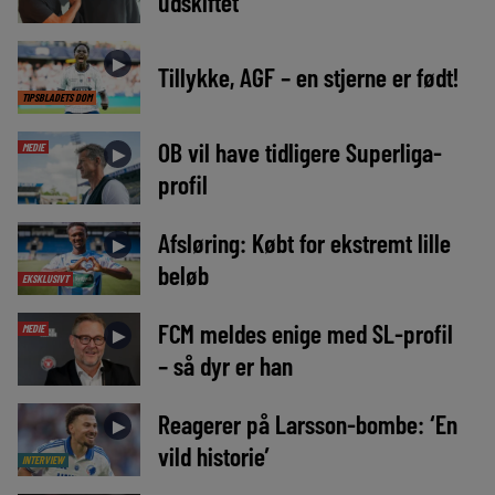
udskiftet
►
Tillykke, AGF – en stjerne er født!
TIPSBLADETS DOM
OB vil have tidligere Superliga-
MEDIE
►
profil
Afsløring: Købt for ekstremt lille
►
beløb
EKSKLUSIVT
FCM meldes enige med SL-profil
MEDIE
►
– så dyr er han
Reagerer på Larsson-bombe: ‘En
►
vild historie’
INTERVIEW