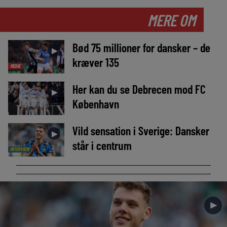
MERE OM
Bød 75 millioner for dansker – de
►
kræver 135
MEDIE
Her kan du se Debrecen mod FC
►
København
Vild sensation i Sverige: Dansker
►
står i centrum
INTERVIEW
►