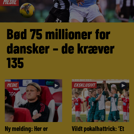
MEDIE
Bød 75 millioner for
dansker – de kræver
135
MEDIE
EKSKLUSIVT
►
►
Ny melding: Her er
Vildt pokalhattrick: ‘Et