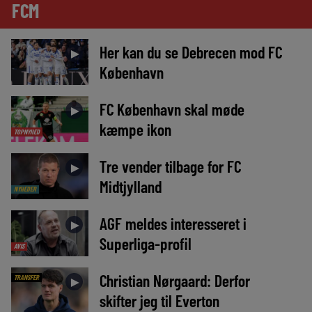
FCM
Her kan du se Debrecen mod FC
►
København
FC København skal møde
►
kæmpe ikon
TOPNYHED
Tre vender tilbage for FC
►
Midtjylland
NYHEDER
AGF meldes interesseret i
►
Superliga-profil
AVIS
Christian Nørgaard: Derfor
TRANSFER
►
skifter jeg til Everton