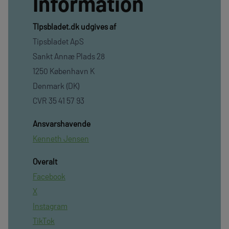
Information
TIpsbladet.dk udgives af
Tipsbladet ApS
Sankt Annæ Plads 28
1250 København K
Denmark (DK)
CVR 35 41 57 93
Ansvarshavende
Kenneth Jensen
Overalt
Facebook
X
Instagram
TikTok