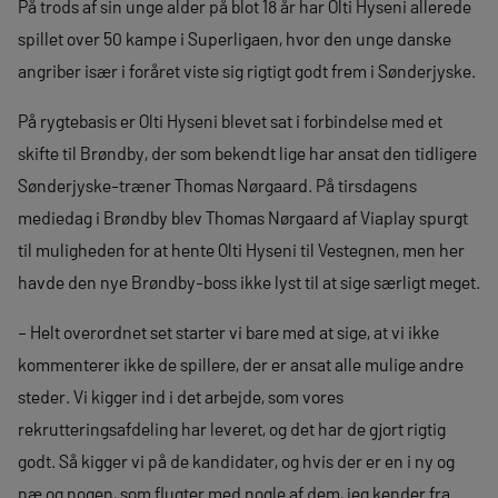
På trods af sin unge alder på blot 18 år har Olti Hyseni allerede
spillet over 50 kampe i Superligaen, hvor den unge danske
angriber især i foråret viste sig rigtigt godt frem i Sønderjyske.
På rygtebasis er Olti Hyseni blevet sat i forbindelse med et
skifte til Brøndby, der som bekendt lige har ansat den tidligere
Sønderjyske-træner Thomas Nørgaard. På tirsdagens
mediedag i Brøndby blev Thomas Nørgaard af Viaplay spurgt
til muligheden for at hente Olti Hyseni til Vestegnen, men her
havde den nye Brøndby-boss ikke lyst til at sige særligt meget.
– Helt overordnet set starter vi bare med at sige, at vi ikke
kommenterer ikke de spillere, der er ansat alle mulige andre
steder. Vi kigger ind i det arbejde, som vores
rekrutteringsafdeling har leveret, og det har de gjort rigtig
godt. Så kigger vi på de kandidater, og hvis der er en i ny og
næ og nogen, som flugter med nogle af dem, jeg kender fra