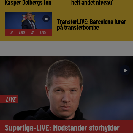
Kasper Dolbergs løn
helt andet niveau’
►
TransferLIVE: Barcelona lurer
på transferbombe
LIVE
//
LIVE
//
LIVE
//
LIVE
//
LIVE
//
LIVE
//
LIVE
►
LIVE
Superliga-LIVE: Modstander storhylder