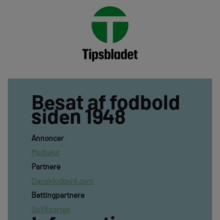
Besat af fodbold
siden 1948
Annoncer
Mediekit
Partnere
Danskfodbold.com
Bettingpartnere
SpilXperten