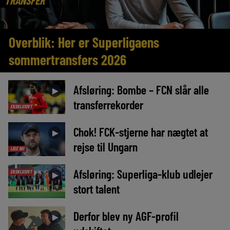
TRANSFER
Overblik: Her er Superligaens
sommertransfers 2026
Afsløring: Bombe – FCN slår alle
►
transferrekorder
EKSKLUSIVT
Chok! FCK-stjerne har nægtet at
►
rejse til Ungarn
LIGE NU
Afsløring: Superliga-klub udlejer
EKSKLUSIVT
►
stort talent
Derfor blev ny AGF-profil
►