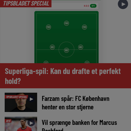
TIPSBLADET SPECIAL
►
Superliga-spil: Kan du drafte et perfekt
hold?
Farzam spår: FC København
TIPSBLADET SPECIAL
►
henter en stor stjerne
Vil sprænge banken for Marcus
AVIS
►
Rashford