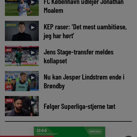
FC København udlejer Jonathan
►
Moalem
KEP raser: ‘Det mest uambitiøse,
NYHEDER
►
jeg har hørt’
Jens Stage-transfer meldes
AVIS
►
kollapset
Nu kan Jesper Lindstrøm ende i
►
Brøndby
AVIS
MEDIE
►
Følger Superliga-stjerne tæt