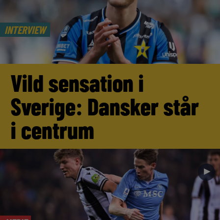
INTERVIEW
Vild sensation i
Sverige: Dansker står
i centrum
►