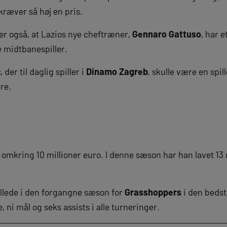
kræver så høj en pris.
ver også, at Lazios nye cheftræner,
Gennaro Gattuso
, har e
midtbanespiller.
c
, der til daglig spiller i
Dinamo Zagreb
, skulle være en spil
re.
 omkring 10 millioner euro. I denne sæson har han lavet 13 m
llede i den forgangne sæson for
Grasshoppers
i den bedst
, ni mål og seks assists i alle turneringer.