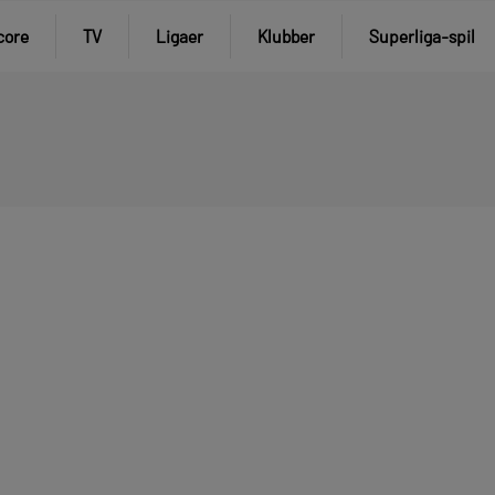
core
TV
Ligaer
Klubber
Superliga-spil