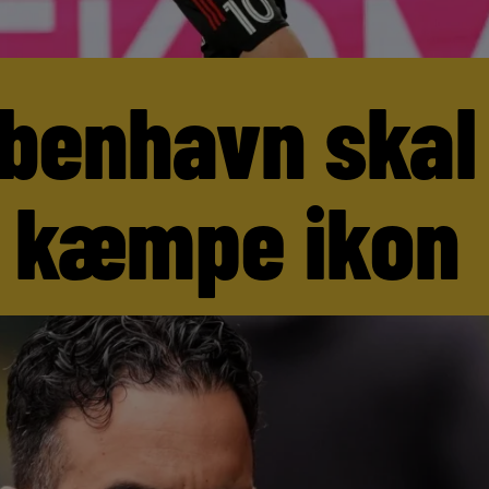
benhavn skal
 kæmpe ikon