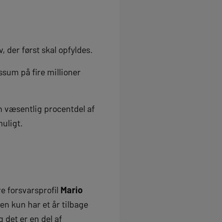
 der først skal opfyldes.
sum på fire millioner
n væsentlig procentdel af
muligt.
re forsvarsprofil
Mario
en kun har et år tilbage
 det er en del af