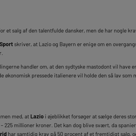
r et salg af den talentfulde dansker, men de har nogle krav,
 Sport
skriver, at Lazio og Bayern er enige om en overgangs
r.
dlingerne handler om, at den sydtyske mastodont vil have e
de økonomisk pressede italienere vil holde den så lav som 
mmen med, at
Lazio
i øjeblikket forsøger at sælge deres sto
 – 225 millioner kroner. Det kan dog blive svært, da spanier
rid
har samtidig krav på 50 procent af et fremtidigt salg, og