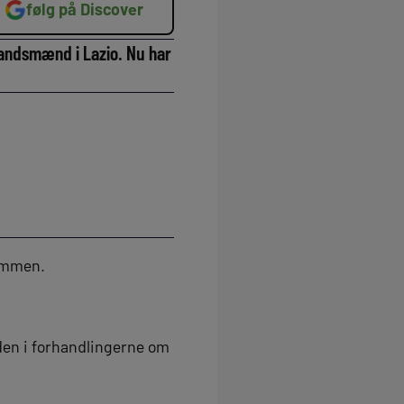
følg på Discover
 landsmænd i Lazio. Nu har
sammen.
nden i forhandlingerne om