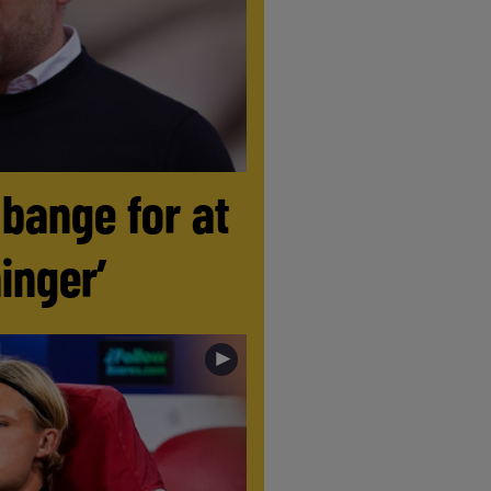
 bange for at
inger’
►