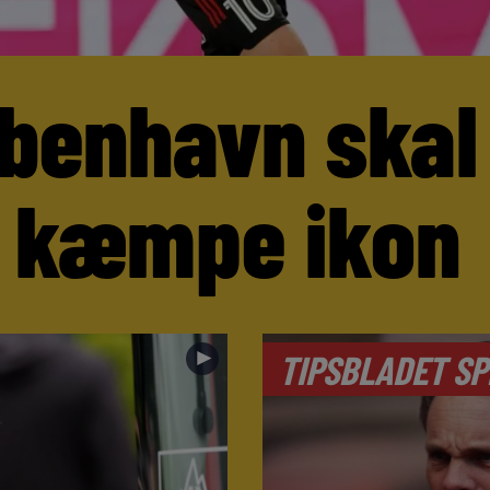
benhavn skal
 kæmpe ikon
►
TIPSBLADET SP