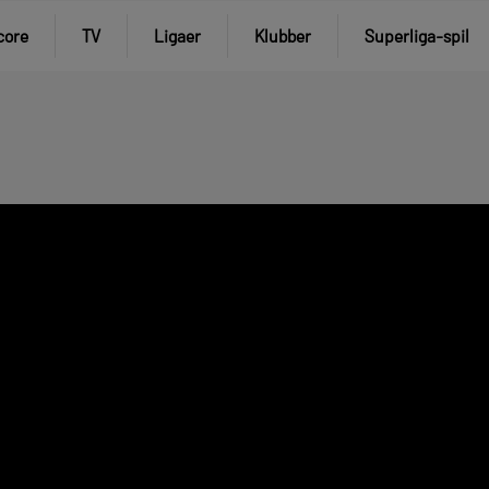
core
TV
Ligaer
Klubber
Superliga-spil