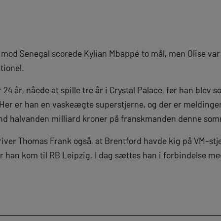
p mod Senegal scorede Kylian Mbappé to mål, men Olise var 
tionel.
r 24 år, nåede at spille tre år i Crystal Palace, før han blev
. Her er han en vaskeægte superstjerne, og der er meldinge
end halvanden milliard kroner på franskmanden denne so
river Thomas Frank også, at Brentford havde kig på VM-st
ør han kom til RB Leipzig. I dag sættes han i forbindelse m