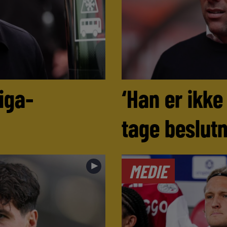
iga-
‘Han er ikke
tage beslutn
►
MEDIE