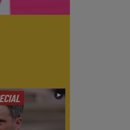
►
ECIAL