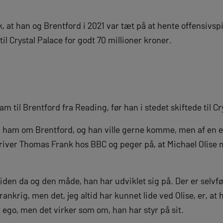
 at han og Brentford i 2021 var tæt på at hente offensivspil
il Crystal Palace for godt 70 millioner kroner.
am til Brentford fra Reading, før han i stedet skiftede til Cr
ham om Brentford, og han ville gerne komme, men af ​​en 
, skriver Thomas Frank hos BBC og peger på, at Michael Olise 
iden da og den måde, han har udviklet sig på. Der er selvfø
ankrig, men det, jeg altid har kunnet lide ved Olise, er, at 
t ego, men det virker som om, han har styr på sit.