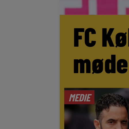
FC Kø
møde
MEDIE