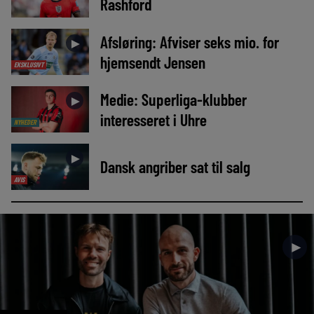
Rashford
Afsløring: Afviser seks mio. for
►
hjemsendt Jensen
EKSKLUSIVT
Medie: Superliga-klubber
►
interesseret i Uhre
NYHEDER
►
Dansk angriber sat til salg
AVIS
►