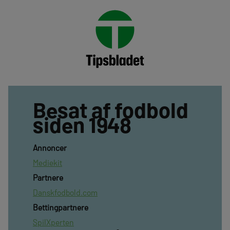
Besat af fodbold
siden 1948
Annoncer
Mediekit
Partnere
Danskfodbold.com
Bettingpartnere
SpilXperten