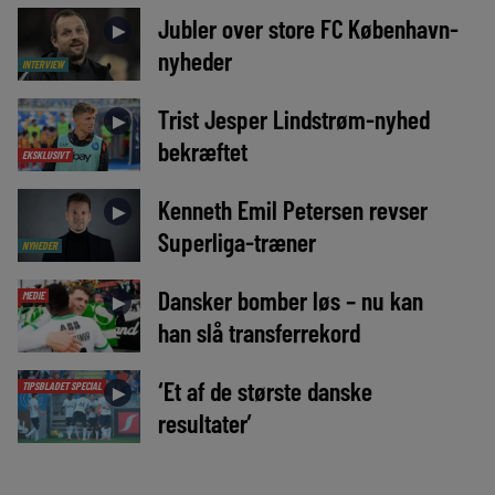
Jubler over store FC København-
►
nyheder
INTERVIEW
Trist Jesper Lindstrøm-nyhed
►
bekræftet
EKSKLUSIVT
Kenneth Emil Petersen revser
►
Superliga-træner
NYHEDER
Dansker bomber løs – nu kan
MEDIE
►
han slå transferrekord
‘Et af de største danske
TIPSBLADET SPECIAL
►
resultater’