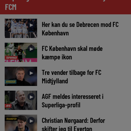
FCM
Her kan du se Debrecen mod FC
►
København
FC København skal møde
►
kæmpe ikon
TOPNYHED
Tre vender tilbage for FC
►
Midtjylland
NYHEDER
AGF meldes interesseret i
►
Superliga-profil
AVIS
Christian Nørgaard: Derfor
TRANSFER
►
skifter jeg til Everton