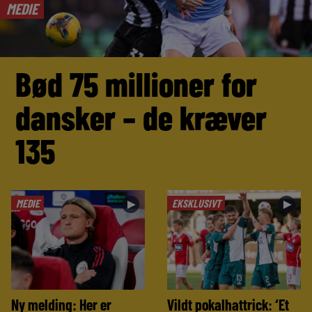
MEDIE
Bød 75 millioner for
dansker – de kræver
135
MEDIE
EKSKLUSIVT
►
►
Ny melding: Her er
Vildt pokalhattrick: ‘Et