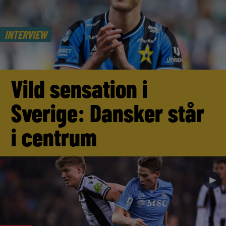
INTERVIEW
Vild sensation i
Sverige: Dansker står
i centrum
►