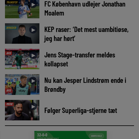
FC København udlejer Jonathan
TRANSFER
►
Moalem
KEP raser: ‘Det mest uambitiøse,
NYHEDER
►
jeg har hørt’
Jens Stage-transfer meldes
AVIS
►
kollapset
Nu kan Jesper Lindstrøm ende i
►
Brøndby
AVIS
MEDIE
►
Følger Superliga-stjerne tæt