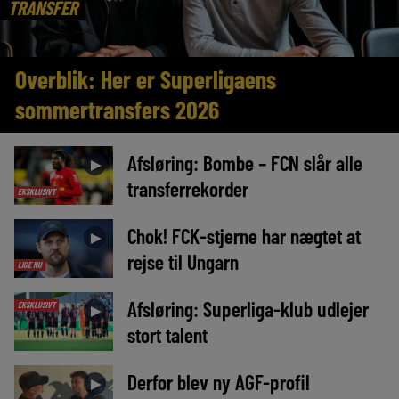
TRANSFER
Overblik: Her er Superligaens
sommertransfers 2026
Afsløring: Bombe – FCN slår alle
►
transferrekorder
EKSKLUSIVT
Chok! FCK-stjerne har nægtet at
►
rejse til Ungarn
LIGE NU
Afsløring: Superliga-klub udlejer
EKSKLUSIVT
►
stort talent
Derfor blev ny AGF-profil
►