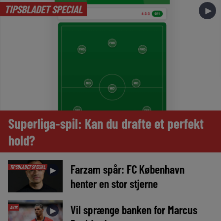
TIPSBLADET SPECIAL
►
Superliga-spil: Kan du drafte et perfekt
hold?
Farzam spår: FC København
TIPSBLADET SPECIAL
►
henter en stor stjerne
Vil sprænge banken for Marcus
AVIS
►