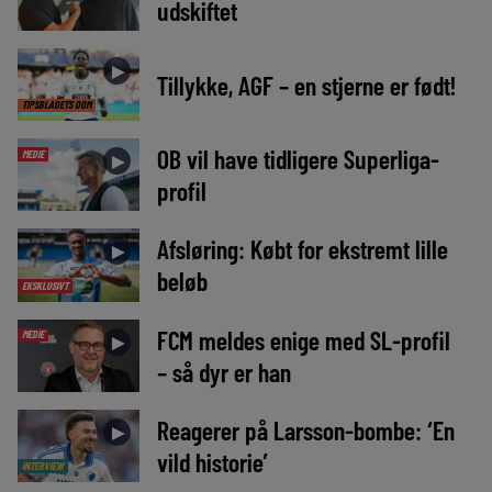
udskiftet
►
Tillykke, AGF – en stjerne er født!
TIPSBLADETS DOM
OB vil have tidligere Superliga-
MEDIE
►
profil
Afsløring: Købt for ekstremt lille
►
beløb
EKSKLUSIVT
FCM meldes enige med SL-profil
MEDIE
►
– så dyr er han
Reagerer på Larsson-bombe: ‘En
►
vild historie’
INTERVIEW