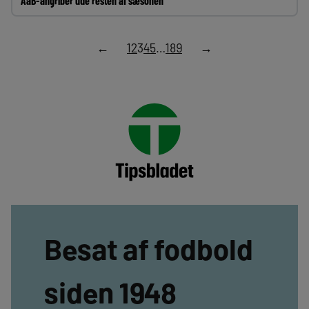
AaB-angriber ude resten af sæsonen
←
1
2
3
4
5
…
189
→
Besat af fodbold
siden 1948