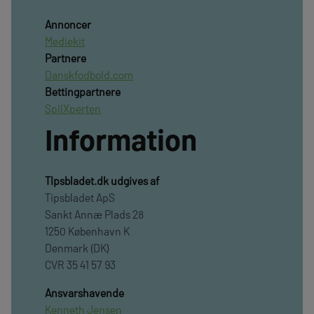
Annoncer
Mediekit
Partnere
Danskfodbold.com
Bettingpartnere
SpilXperten
Information
TIpsbladet.dk udgives af
Tipsbladet ApS
Sankt Annæ Plads 28
1250 København K
Denmark (DK)
CVR 35 41 57 93
Ansvarshavende
Kenneth Jensen