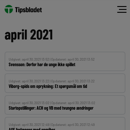
Spring
til
indhold
april 2021
Udgivet: april 30, 2021 13:52 | Opdateret: april 30, 2021 13:52
Svensson: Derfor har de unge ikke spillet
Udgivet: april 30, 2021 13:22 | Opdateret: april 30, 2021 13:22
Viborg-spids om oprykning: Et spørgsmål om tid
Udgivet: april 30, 2021 13:02 | Opdateret: april 30, 2021 13:02
Startopstillinger: ACH og VB med tvungne ændringer
Udgivet: april 30, 2021 12:49 | Opdateret: april 30, 2021 12:49
AGF forlænger med angriber