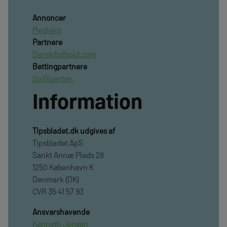
Annoncer
Mediekit
Partnere
Danskfodbold.com
Bettingpartnere
SpilXperten
Information
TIpsbladet.dk udgives af
Tipsbladet ApS
Sankt Annæ Plads 28
1250 København K
Denmark (DK)
CVR 35 41 57 93
Ansvarshavende
Kenneth Jensen