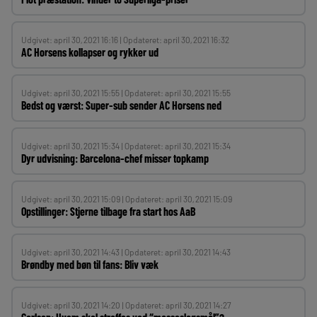
Udgivet: april 30, 2021 16:16 | Opdateret: april 30, 2021 16:32
AC Horsens kollapser og rykker ud
Udgivet: april 30, 2021 15:55 | Opdateret: april 30, 2021 15:55
Bedst og værst: Super-sub sender AC Horsens ned
Udgivet: april 30, 2021 15:34 | Opdateret: april 30, 2021 15:34
Dyr udvisning: Barcelona-chef misser topkamp
Udgivet: april 30, 2021 15:09 | Opdateret: april 30, 2021 15:09
Opstillinger: Stjerne tilbage fra start hos AaB
Udgivet: april 30, 2021 14:43 | Opdateret: april 30, 2021 14:43
Brøndby med bøn til fans: Bliv væk
Udgivet: april 30, 2021 14:20 | Opdateret: april 30, 2021 14:27