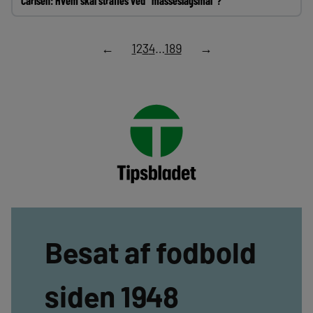
Carlsen: Hvem skal straffes ved “masseslagsmål”?
←
1
2
3
4
…
189
→
Besat af fodbold
siden 1948