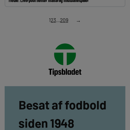
Medie: Liverpool henter målfarlig midtbanespiller
1
2
3
…
209
→
Besat af fodbold
siden 1948