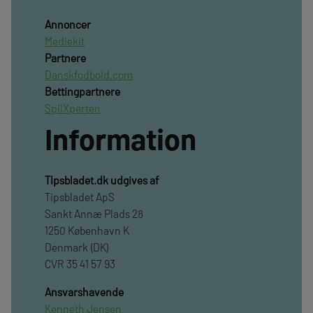
Annoncer
Mediekit
Partnere
Danskfodbold.com
Bettingpartnere
SpilXperten
Information
TIpsbladet.dk udgives af
Tipsbladet ApS
Sankt Annæ Plads 28
1250 København K
Denmark (DK)
CVR 35 41 57 93
Ansvarshavende
Kenneth Jensen