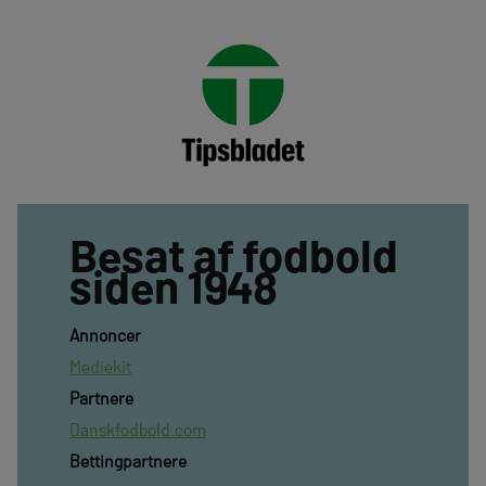
Besat af fodbold
siden 1948
Annoncer
Mediekit
Partnere
Danskfodbold.com
Bettingpartnere