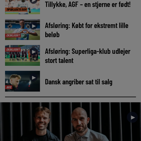
►
Tillykke, AGF – en stjerne er født!
TIPSBLADETS DOM
Afsløring: Købt for ekstremt lille
►
beløb
EKSKLUSIVT
Afsløring: Superliga-klub udlejer
EKSKLUSIVT
►
stort talent
►
Dansk angriber sat til salg
AVIS
►