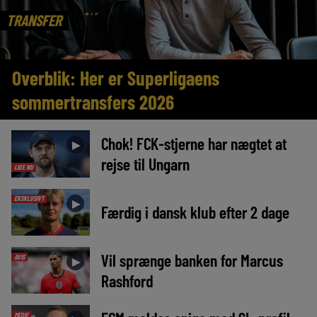
TRANSFER
Overblik: Her er Superligaens
sommertransfers 2026
Chok! FCK-stjerne har nægtet at
►
rejse til Ungarn
LIGE NU
EKSKLUSIVT
►
Færdig i dansk klub efter 2 dage
Vil sprænge banken for Marcus
AVIS
►
Rashford
MEDIE