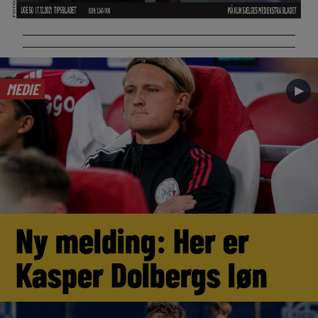
MEDIE
►
Ny melding: Her er
Kasper Dolbergs løn