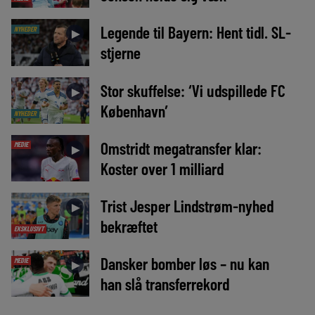
Legende til Bayern: Hent tidl. SL-
NYHEDER
►
stjerne
Stor skuffelse: ‘Vi udspillede FC
►
København’
NYHEDER
Omstridt megatransfer klar:
MEDIE
►
Koster over 1 milliard
Trist Jesper Lindstrøm-nyhed
►
bekræftet
EKSKLUSIVT
Dansker bomber løs – nu kan
MEDIE
►
han slå transferrekord