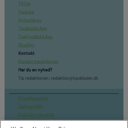
TikTok
Youtube
Nyhedsbrev
Tipsbladet App
TjekFoodbold App
BlueSky
Kontakt
Kontakt medarbejder
Har du en nyhed?
Tip redaktionen:
redaktion@tipsbladet.dk
Privatilvspolitik
Cookiepolitik
Publiceringspolitik
Vilkår for brug af sitet