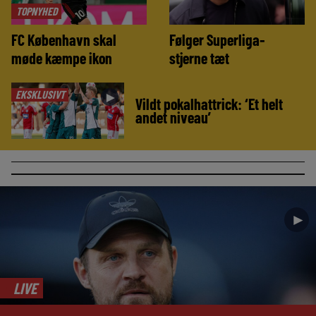
TOPNYHED
FC København skal
Følger Superliga-
møde kæmpe ikon
stjerne tæt
EKSKLUSIVT
►
Vildt pokalhattrick: ‘Et helt
andet niveau’
►
LIVE