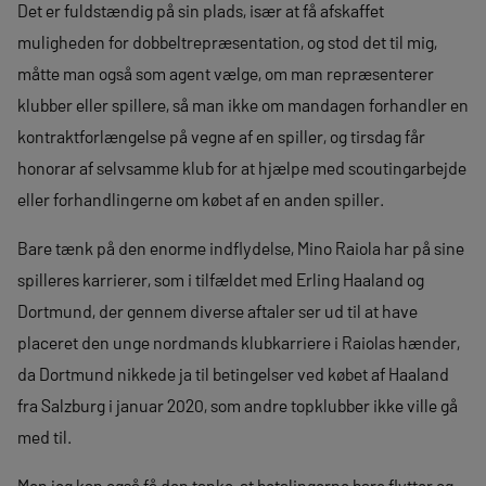
Det er fuldstændig på sin plads, især at få afskaffet
muligheden for dobbeltrepræsentation, og stod det til mig,
måtte man også som agent vælge, om man repræsenterer
klubber eller spillere, så man ikke om mandagen forhandler en
kontraktforlængelse på vegne af en spiller, og tirsdag får
honorar af selvsamme klub for at hjælpe med scoutingarbejde
eller forhandlingerne om købet af en anden spiller.
Bare tænk på den enorme indflydelse, Mino Raiola har på sine
spilleres karrierer, som i tilfældet med Erling Haaland og
Dortmund, der gennem diverse aftaler ser ud til at have
placeret den unge nordmands klubkarriere i Raiolas hænder,
da Dortmund nikkede ja til betingelser ved købet af Haaland
fra Salzburg i januar 2020, som andre topklubber ikke ville gå
med til.
Men jeg kan også få den tanke, at betalingerne bare flytter og