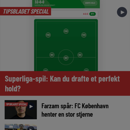
TIPSBLADET SPECIAL
►
Superliga-spil: Kan du drafte et perfekt
hold?
Farzam spår: FC København
TIPSBLADET SPECIAL
►
henter en stor stjerne