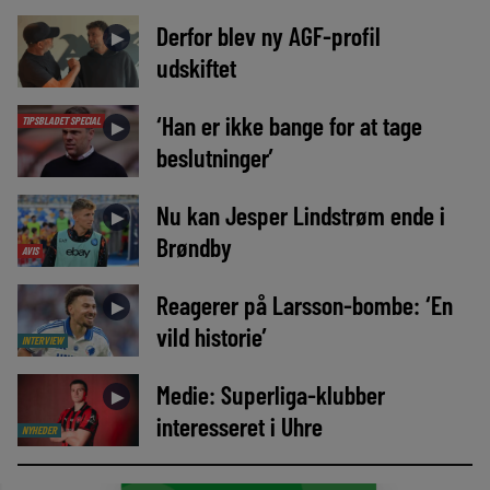
Derfor blev ny AGF-profil
►
udskiftet
‘Han er ikke bange for at tage
TIPSBLADET SPECIAL
►
beslutninger’
Nu kan Jesper Lindstrøm ende i
►
Brøndby
AVIS
Reagerer på Larsson-bombe: ‘En
►
vild historie’
INTERVIEW
Medie: Superliga-klubber
►
interesseret i Uhre
NYHEDER