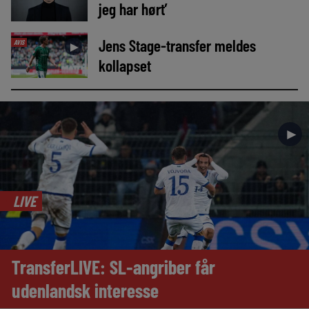
jeg har hørt’
Jens Stage-transfer meldes
AVIS
►
kollapset
►
LIVE
TransferLIVE: SL-angriber får
udenlandsk interesse