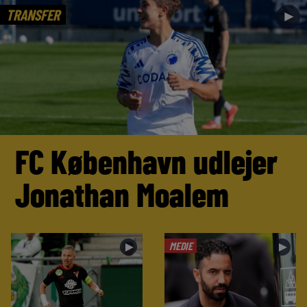
TRANSFER
►
FC København udlejer
Jonathan Moalem
MEDIE
►
►