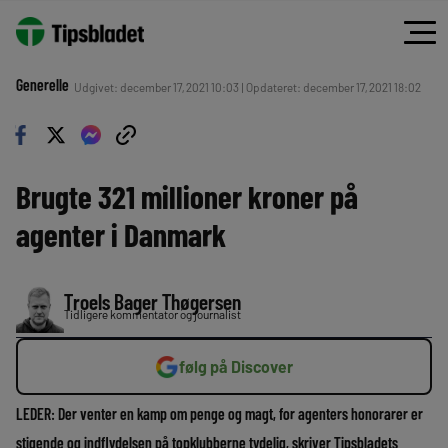
Generelle
Udgivet: december 17, 2021 10:03 | Opdateret: december 17, 2021 18:02
Brugte 321 millioner kroner på
agenter i Danmark
Troels Bager Thøgersen
Tidligere kommentator og journalist
følg på Discover
LEDER: Der venter en kamp om penge og magt, for agenters honorarer er
stigende og indflydelsen på topklubberne tydelig, skriver Tipsbladets