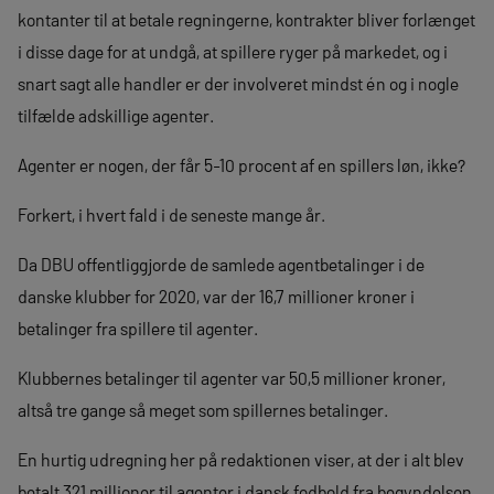
kontanter til at betale regningerne, kontrakter bliver forlænget
i disse dage for at undgå, at spillere ryger på markedet, og i
snart sagt alle handler er der involveret mindst én og i nogle
tilfælde adskillige agenter.
Agenter er nogen, der får 5-10 procent af en spillers løn, ikke?
Forkert, i hvert fald i de seneste mange år.
Da DBU offentliggjorde de samlede agentbetalinger i de
danske klubber for 2020, var der 16,7 millioner kroner i
betalinger fra spillere til agenter.
Klubbernes betalinger til agenter var 50,5 millioner kroner,
altså tre gange så meget som spillernes betalinger.
En hurtig udregning her på redaktionen viser, at der i alt blev
betalt 321 millioner til agenter i dansk fodbold fra begyndelsen