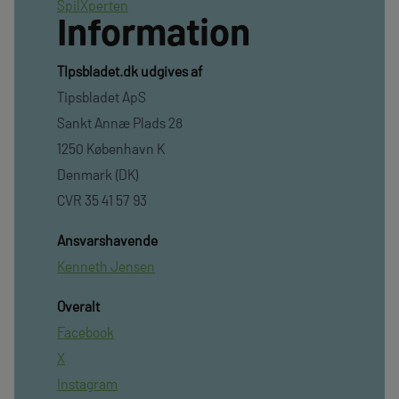
SpilXperten
Information
TIpsbladet.dk udgives af
Tipsbladet ApS
Sankt Annæ Plads 28
1250 København K
Denmark (DK)
CVR 35 41 57 93
Ansvarshavende
Kenneth Jensen
Overalt
Facebook
X
Instagram