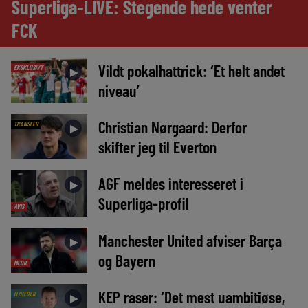
Superliga-LIVE: Stegende hede venter
FCK
Vildt pokalhattrick: ‘Et helt andet
EKSKLUSIVT
►
niveau’
Christian Nørgaard: Derfor
TRANSFER
►
skifter jeg til Everton
AGF meldes interesseret i
►
Superliga-profil
AVIS
Manchester United afviser Barça
►
og Bayern
MEDIE
KEP raser: ‘Det mest uambitiøse,
NYHEDER
►