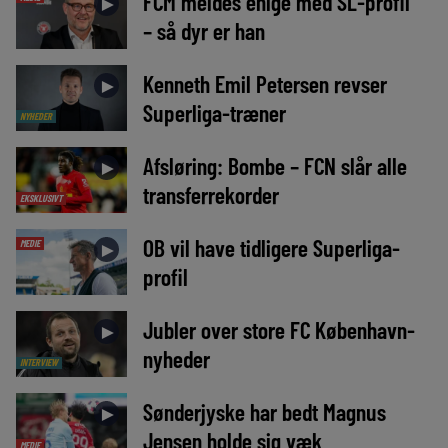
FCM meldes enige med SL-profil
►
– så dyr er han
Kenneth Emil Petersen revser
►
Superliga-træner
NYHEDER
Afsløring: Bombe – FCN slår alle
►
transferrekorder
EKSKLUSIVT
OB vil have tidligere Superliga-
MEDIE
►
profil
Jubler over store FC København-
►
nyheder
INTERVIEW
Sønderjyske har bedt Magnus
►
Jensen holde sig væk
MEDIE