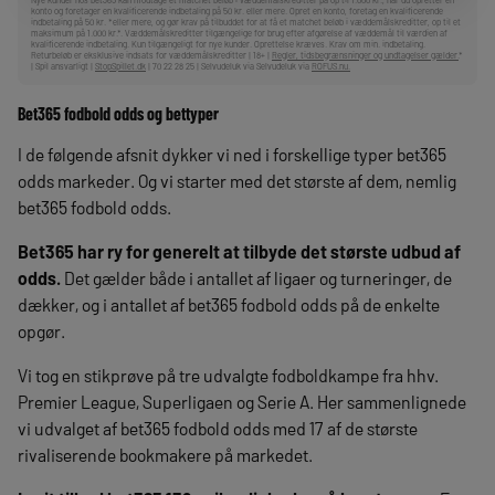
Nye kunder hos bet365 kan modtage et matchet beløb i væddemålskreditter på op til 1.000 kr., når du opretter en
konto og foretager en kvalificerende indbetaling på 50 kr. eller mere. Opret en konto, foretag en kvalificerende
indbetaling på 50 kr. *eller mere, og gør krav på tilbuddet for at få et matchet beløb i væddemålskreditter, op til et
maksimum på 1.000 kr.*. Væddemålskreditter tilgængelige for brug efter afgørelse af væddemål til værdien af
kvalificerende indbetaling. Kun tilgængeligt for nye kunder. Oprettelse kræves. Krav om min. indbetaling.
Returbeløb er eksklusive indsats for væddemålskreditter | 18+ |
Regler, tidsbegrænsninger og undtagelser gælder.
*
| Spil ansvarligt |
StopSpillet.dk
| 70 22 28 25 | Selvudeluk via Selvudeluk via
ROFUS.nu.
Bet365 fodbold odds og bettyper
I de følgende afsnit dykker vi ned i forskellige typer bet365
odds markeder. Og vi starter med det største af dem, nemlig
bet365 fodbold odds.
Bet365 har ry for generelt at tilbyde det største udbud af
odds.
Det gælder både i antallet af ligaer og turneringer, de
dækker, og i antallet af bet365 fodbold odds på de enkelte
opgør.
Vi tog en stikprøve på tre udvalgte fodboldkampe fra hhv.
Premier League, Superligaen og Serie A. Her sammenlignede
vi udvalget af bet365 fodbold odds med 17 af de største
rivaliserende bookmakere på markedet.