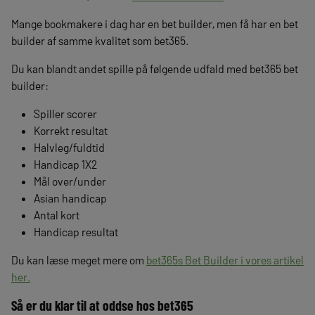
Mange bookmakere i dag har en bet builder, men få har en bet
builder af samme kvalitet som bet365.
Du kan blandt andet spille på følgende udfald med bet365 bet
builder:
Spiller scorer
Korrekt resultat
Halvleg/fuldtid
Handicap 1X2
Mål over/under
Asian handicap
Antal kort
Handicap resultat
Du kan læse meget mere om
bet365s Bet Builder i vores artikel
her.
Så er du klar til at oddse hos bet365