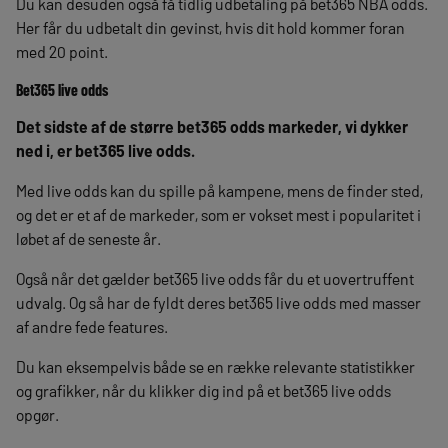
Du kan desuden også få tidlig udbetaling på bet365 NBA odds.
Her får du udbetalt din gevinst, hvis dit hold kommer foran
med 20 point.
Bet365 live odds
Det sidste af de større bet365 odds markeder, vi dykker
ned i, er bet365 live odds.
Med live odds kan du spille på kampene, mens de finder sted,
og det er et af de markeder, som er vokset mest i popularitet i
løbet af de seneste år.
Også når det gælder bet365 live odds får du et uovertruffent
udvalg. Og så har de fyldt deres bet365 live odds med masser
af andre fede features.
Du kan eksempelvis både se en række relevante statistikker
og grafikker, når du klikker dig ind på et bet365 live odds
opgør.