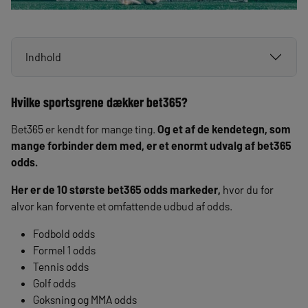
Indhold
Hvilke sportsgrene dækker bet365?
Bet365 er kendt for mange ting.
Og et af de kendetegn, som
mange forbinder dem med, er et enormt udvalg af bet365
odds.
Her er de 10 største bet365 odds markeder,
hvor du for
alvor kan forvente et omfattende udbud af odds.
Fodbold odds
Formel 1 odds
Tennis odds
Golf odds
Goksning og MMA odds