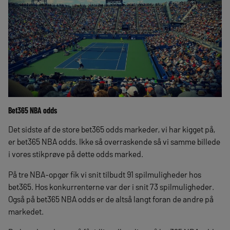
Bet365 NBA odds
Det sidste af de store bet365 odds markeder, vi har kigget på,
er bet365 NBA odds. Ikke så overraskende så vi samme billede
i vores stikprøve på dette odds marked.
På tre NBA-opgør fik vi snit tilbudt 91 spilmuligheder hos
bet365. Hos konkurrenterne var der i snit 73 spilmuligheder.
Også på bet365 NBA odds er de altså langt foran de andre på
markedet.