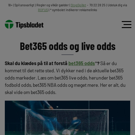
18+ | Spil ansvarligt | Regler og vilkår gælder |
StopSpillet
- 70 22 28 25 | Udeluk dig via
ROFUS
| * symbolet indikerer reklamelinks
Spring
til
indhold
Bet365 odds og live odds
Skal du klædes på til at forstå
bet365 odds
*
?
Så er du
kommet til det rette sted. Vi dykker ned i de aktuelle bet365
odds markeder. Læs om bet365 live odds, herunder bet365
fodbold odds, bet365 NBA odds og meget mere. Her er alt, du
skal vide om bet365 odds.