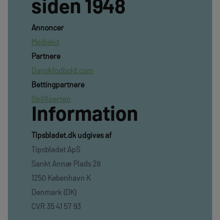
siden 1948
Annoncer
Mediekit
Partnere
Danskfodbold.com
Bettingpartnere
SpilXperten
Information
TIpsbladet.dk udgives af
Tipsbladet ApS
Sankt Annæ Plads 28
1250 København K
Denmark (DK)
CVR 35 41 57 93