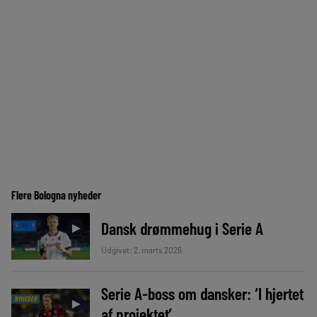
Flere Bologna nyheder
Dansk drømmehug i Serie A
►
Udgivet: 2. marts 2026
Serie A-boss om dansker: ‘I hjertet
NYHEDER
►
af projektet’