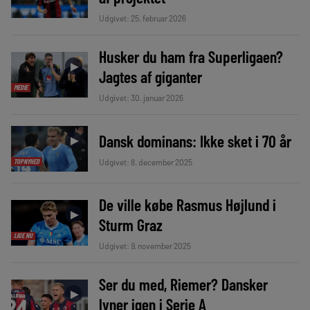
Udgivet: 25. februar 2026
Husker du ham fra Superligaen?
►
Jagtes af giganter
MEDIE
Udgivet: 30. januar 2026
Dansk dominans: Ikke sket i 70 år
►
Udgivet: 8. december 2025
TOPNYHED
De ville købe Rasmus Højlund i
►
Sturm Graz
LIGE NU
Udgivet: 9. november 2025
Ser du med, Riemer? Dansker
►
lyner igen i Serie A