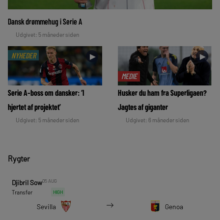
Dansk drømmehug i Serie A
Udgivet: 5 måneder siden
NYHEDER
►
►
MEDIE
Serie A-boss om dansker: ‘I
Husker du ham fra Superligaen?
hjertet af projektet’
Jagtes af giganter
Udgivet: 5 måneder siden
Udgivet: 6 måneder siden
Rygter