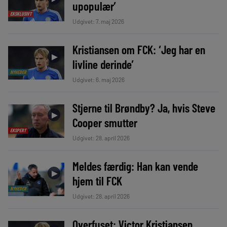
upopulær’
EKSKLUSIVT
Udgivet: 7. maj 2026
Kristiansen om FCK: ‘Jeg har en
►
livline derinde’
NYHEDER
Udgivet: 6. maj 2026
Stjerne til Brøndby? Ja, hvis Steve
►
Cooper smutter
EKSPERT
Udgivet: 28. april 2026
Meldes færdig: Han kan vende
►
hjem til FCK
NYHEDER
Udgivet: 28. april 2026
Overfuset: Victor Kristiansen