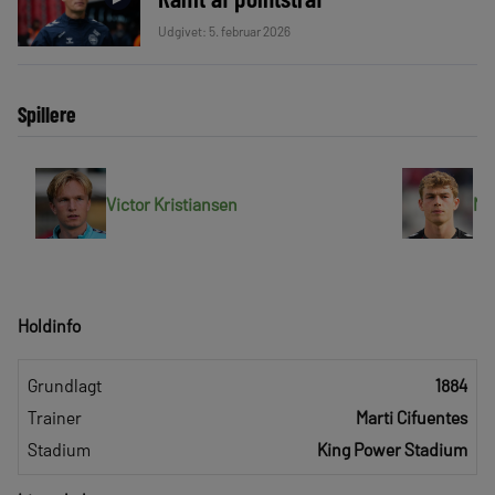
Udgivet: 5. februar 2026
Spillere
Victor Kristiansen
Ma
Holdinfo
Grundlagt
1884
Trainer
Marti Cifuentes
Stadium
King Power Stadium