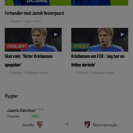
Forhandler med Jannik Vestergaard
Udgivet: 4 uger siden
►
►
EKSKLUSIVT
NYHEDER
Skal væk: ‘Victor Kristiansen
Kristiansen om FCK: ‘Jeg har en
upopulær’
livline derinde’
Udgivet: 3 måneder siden
Udgivet: 3 måneder siden
Rygter