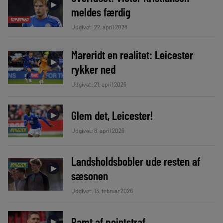
►
meldes færdig
TOPNYHED
Udgivet: 22. april 2026
Mareridt en realitet: Leicester
►
rykker ned
Udgivet: 21. april 2026
Glem det, Leicester!
►
Udgivet: 8. april 2026
NYHEDER
Landsholdsbobler ude resten af
NYHEDER
►
sæsonen
Udgivet: 13. februar 2026
Ramt af pointstraf
►