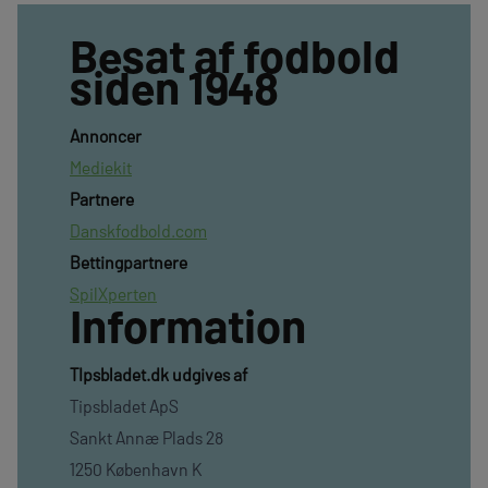
Besat af fodbold
siden 1948
Annoncer
Mediekit
Partnere
Danskfodbold.com
Bettingpartnere
SpilXperten
Information
TIpsbladet.dk udgives af
Tipsbladet ApS
Sankt Annæ Plads 28
1250 København K