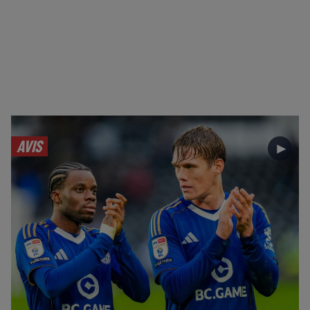
AVIS
►