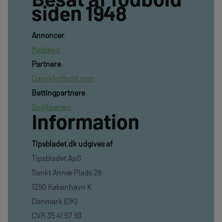
siden 1948
Annoncer
Mediekit
Partnere
Danskfodbold.com
Bettingpartnere
SpilXperten
Information
TIpsbladet.dk udgives af
Tipsbladet ApS
Sankt Annæ Plads 28
1250 København K
Denmark (DK)
CVR 35 41 57 93