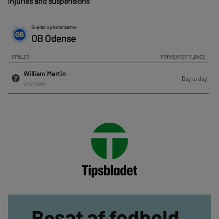
Injuries and suspensions
Besat af fodbold