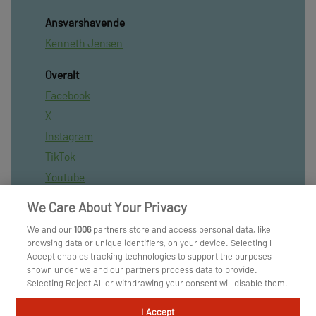
Ansvarshavende
Kenneth Jensen
Overalt
Facebook
X
Instagram
TikTok
Youtube
Nyhedsbrev
We Care About Your Privacy
Tipsbladet App
We and our
1006
partners store and access personal data, like
TjekFoodbold App
browsing data or unique identifiers, on your device. Selecting I
Accept enables tracking technologies to support the purposes
BlueSky
shown under we and our partners process data to provide.
Kontakt
Selecting Reject All or withdrawing your consent will disable them.
If trackers are disabled, some content and ads you see may not be
Kontakt medarbejder
as relevant to you. You can resurface this menu to change your
I Accept