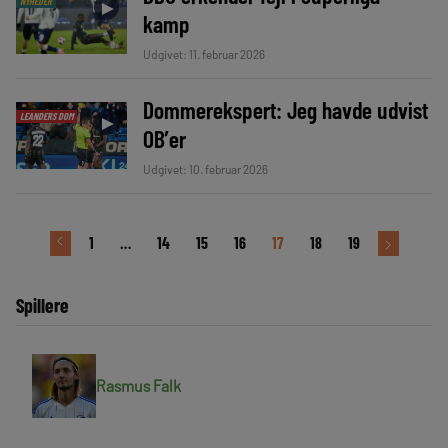
NYHEDER
►
kamp
Udgivet: 11. februar 2026
Dommerekspert: Jeg havde udvist
LEANDERS DOM
►
OB’er
Udgivet: 10. februar 2026
1
…
14
15
16
17
18
19
Spillere
Rasmus Falk