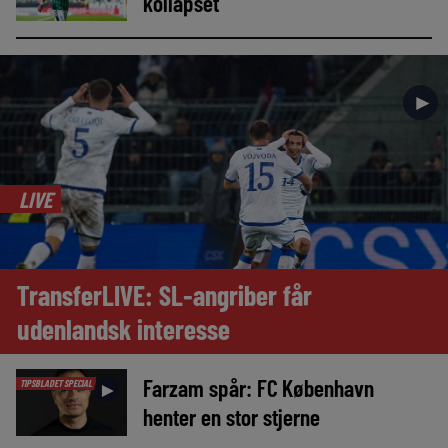
kollapset
►
LIVE
TransferLIVE: SL-angriber får
udenlandsk interesse
Farzam spår: FC København
TIPSBLADET SPECIAL
►
henter en stor stjerne