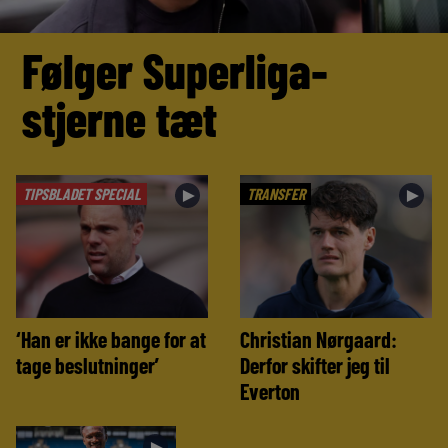
Følger Superliga-
stjerne tæt
TIPSBLADET SPECIAL
TRANSFER
►
►
‘Han er ikke bange for at
Christian Nørgaard:
tage beslutninger’
Derfor skifter jeg til
Everton
►