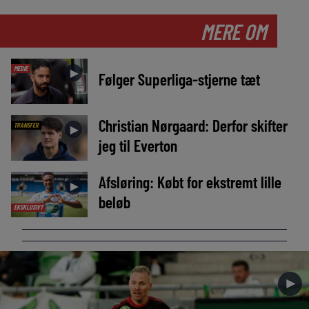
MERE OM
MEDIE
►
Følger Superliga-stjerne tæt
Christian Nørgaard: Derfor skifter
TRANSFER
►
jeg til Everton
Afsløring: Købt for ekstremt lille
►
beløb
EKSKLUSIVT
►