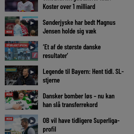
Koster over 1 milliard
Sønderjyske har bedt Magnus
►
Jensen holde sig væk
MEDIE
‘Et af de største danske
TIPSBLADET SPECIAL
►
resultater’
Legende til Bayern: Hent tidl. SL-
NYHEDER
►
stjerne
Dansker bomber løs – nu kan
MEDIE
►
han slå transferrekord
OB vil have tidligere Superliga-
MEDIE
►
profil