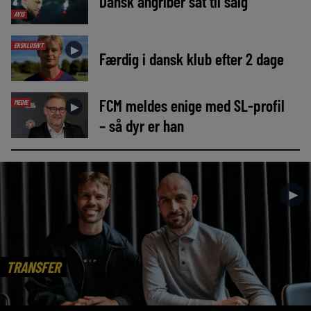
Dansk angriber sat til salg
AVIS
EKSKLUSIVT
►
Færdig i dansk klub efter 2 dage
FCM meldes enige med SL-profil
MEDIE
►
– så dyr er han
►
TRANSFER