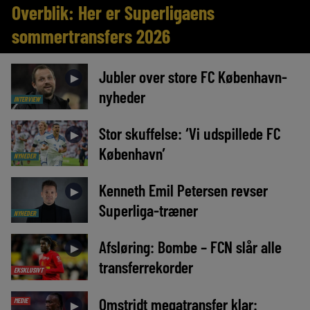
Overblik: Her er Superligaens
sommertransfers 2026
Jubler over store FC København-
►
nyheder
INTERVIEW
Stor skuffelse: ‘Vi udspillede FC
►
København’
NYHEDER
Kenneth Emil Petersen revser
►
Superliga-træner
NYHEDER
Afsløring: Bombe – FCN slår alle
►
transferrekorder
EKSKLUSIVT
Omstridt megatransfer klar:
MEDIE
►