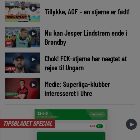
►
Tillykke, AGF – en stjerne er født!
TIPSBLADETS DOM
Nu kan Jesper Lindstrøm ende i
►
Brøndby
AVIS
Chok! FCK-stjerne har nægtet at
►
rejse til Ungarn
LIGE NU
Medie: Superliga-klubber
►
interesseret i Uhre
NYHEDER
TIPSBLADET SPECIAL
►