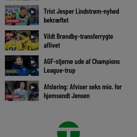
Trist Jesper Lindstrøm-nyhed
►
bekræftet
EKSKLUSIVT
Vildt Brøndby-transferrygte
MEDIE
►
aflivet
AGF-stjerne ude af Champions
►
League-trup
NYHEDER
Afsløring: Afviser seks mio. for
►
hjemsendt Jensen
EKSKLUSIVT