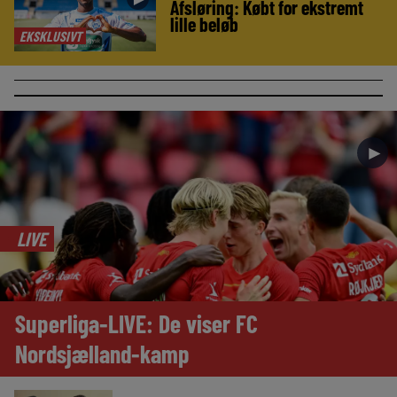
Afsløring: Købt for ekstremt
lille beløb
EKSKLUSIVT
►
LIVE
Superliga-LIVE: De viser FC
Nordsjælland-kamp