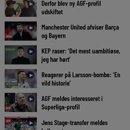
Derfor blev ny AGF-profil
►
udskiftet
Manchester United afviser Barça
►
og Bayern
MEDIE
KEP raser: ‘Det mest uambitiøse,
NYHEDER
►
jeg har hørt’
Reagerer på Larsson-bombe: ‘En
►
vild historie’
INTERVIEW
AGF meldes interesseret i
►
Superliga-profil
AVIS
Jens Stage-transfer meldes
AVIS
►