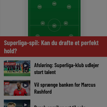
Superliga-spil: Kan du drafte et perfekt
hold?
Afsløring: Superliga-klub udlejer
EKSKLUSIVT
►
stort talent
Vil sprænge banken for Marcus
AVIS
►
Rashford
►