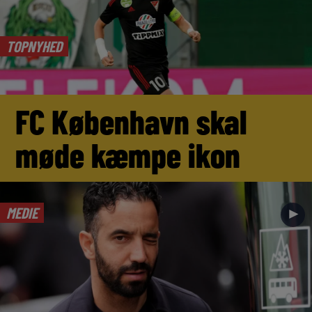
TOPNYHED
FC København skal
møde kæmpe ikon
MEDIE
►