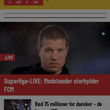
LIVE
//
LIVE
//
LIVE
//
LIVE
//
LIVE
//
LIVE
//
LIVE
►
LIVE
Superliga-LIVE: Modstander storhylder
FCM
Bød 75 millioner for dansker – de
►