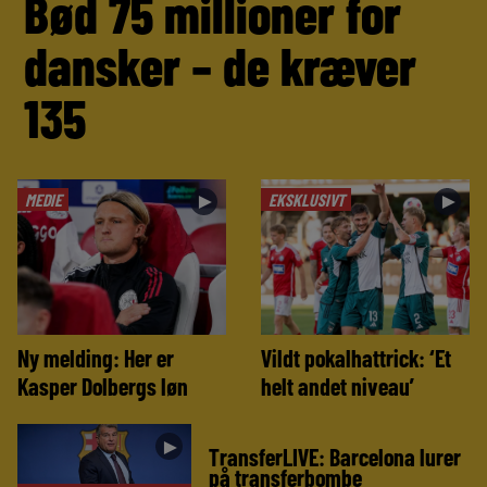
Bød 75 millioner for
dansker – de kræver
135
MEDIE
EKSKLUSIVT
►
►
Ny melding: Her er
Vildt pokalhattrick: ‘Et
Kasper Dolbergs løn
helt andet niveau’
►
TransferLIVE: Barcelona lurer
på transferbombe