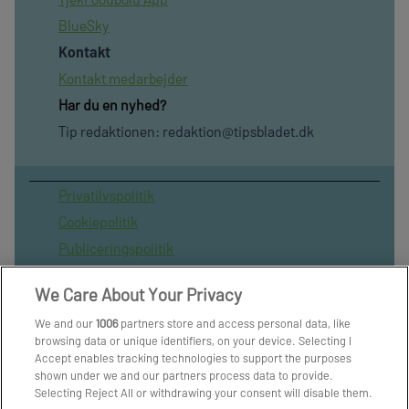
BlueSky
Kontakt
Kontakt medarbejder
Har du en nyhed?
Tip redaktionen:
redaktion@tipsbladet.dk
Privatilvspolitik
Cookiepolitik
Publiceringspolitik
Vilkår for brug af sitet
We Care About Your Privacy
Spil ansvarligt
We and our
1006
partners store and access personal data, like
Administrer samtykke
browsing data or unique identifiers, on your device. Selecting I
Arkiv
Accept enables tracking technologies to support the purposes
shown under we and our partners process data to provide.
Om os
Selecting Reject All or withdrawing your consent will disable them.
Skribenter