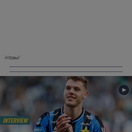
/ritzau/
►
INTERVIEW