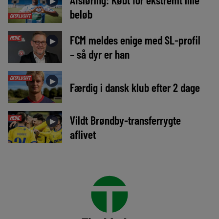
►
beløb
EKSKLUSIVT
FCM meldes enige med SL-profil
MEDIE
►
– så dyr er han
EKSKLUSIVT
►
Færdig i dansk klub efter 2 dage
Vildt Brøndby-transferrygte
MEDIE
►
aflivet