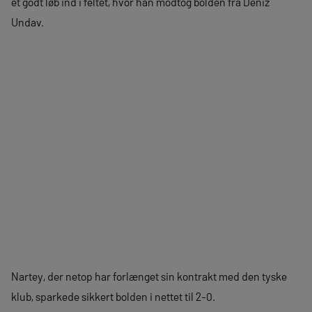
et godt løb ind i feltet, hvor han modtog bolden fra Deniz
Undav.
Nartey, der netop har forlænget sin kontrakt med den tyske
klub, sparkede sikkert bolden i nettet til 2-0.