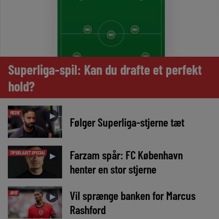
Superliga-spil: Kan du drafte et perfekt
hold?
MEDIE
►
Følger Superliga-stjerne tæt
Farzam spår: FC København
TIPSBLADET SPECIAL
►
henter en stor stjerne
Vil sprænge banken for Marcus
AVIS
►
Rashford