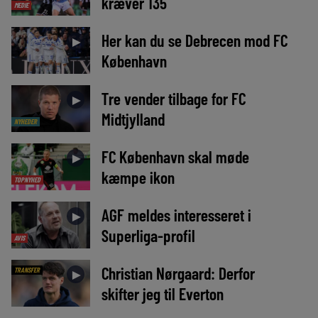
kræver 135
MEDIE
Her kan du se Debrecen mod FC
►
København
Tre vender tilbage for FC
►
Midtjylland
NYHEDER
FC København skal møde
►
kæmpe ikon
TOPNYHED
AGF meldes interesseret i
►
Superliga-profil
AVIS
Christian Nørgaard: Derfor
TRANSFER
►
skifter jeg til Everton