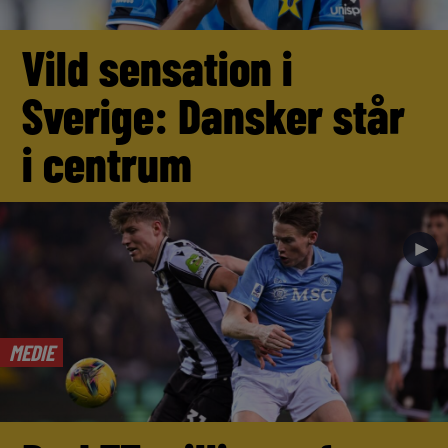
Vild sensation i
Sverige: Dansker står
i centrum
►
MEDIE