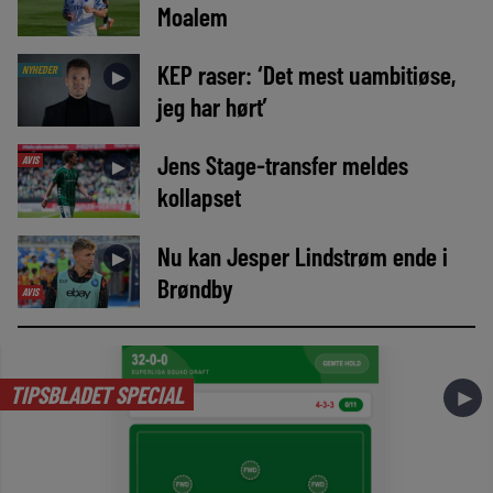
Moalem
KEP raser: ‘Det mest uambitiøse,
NYHEDER
►
jeg har hørt’
Jens Stage-transfer meldes
AVIS
►
kollapset
Nu kan Jesper Lindstrøm ende i
►
Brøndby
AVIS
TIPSBLADET SPECIAL
►