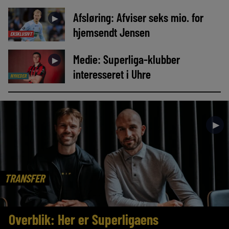
Afsløring: Afviser seks mio. for
►
hjemsendt Jensen
EKSKLUSIVT
Medie: Superliga-klubber
►
interesseret i Uhre
NYHEDER
►
TRANSFER
Overblik: Her er Superligaens