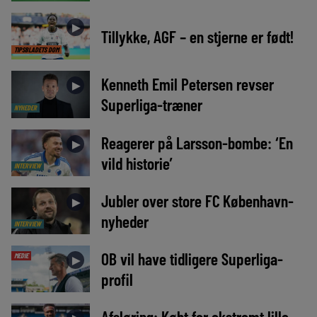
►
Tillykke, AGF – en stjerne er født!
TIPSBLADETS DOM
Kenneth Emil Petersen revser
►
Superliga-træner
NYHEDER
Reagerer på Larsson-bombe: ‘En
►
vild historie’
INTERVIEW
Jubler over store FC København-
►
nyheder
INTERVIEW
OB vil have tidligere Superliga-
MEDIE
►
profil
Afsløring: Købt for ekstremt lille