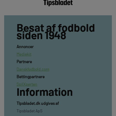
Besat af fodbold
siden 1948
Annoncer
Mediekit
Partnere
Danskfodbold.com
Bettingpartnere
SpilXperten
Information
TIpsbladet.dk udgives af
Tipsbladet ApS