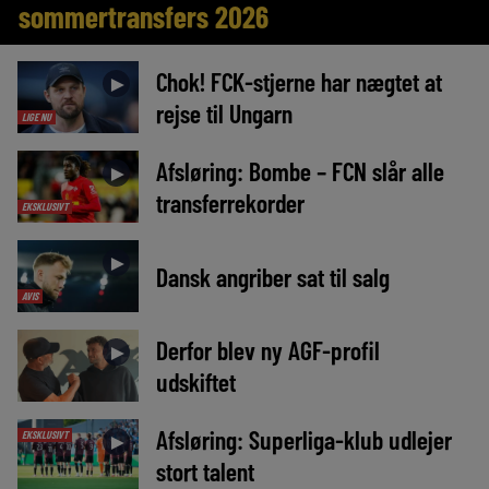
sommertransfers 2026
Chok! FCK-stjerne har nægtet at
►
rejse til Ungarn
LIGE NU
Afsløring: Bombe – FCN slår alle
►
transferrekorder
EKSKLUSIVT
►
Dansk angriber sat til salg
AVIS
Derfor blev ny AGF-profil
►
udskiftet
Afsløring: Superliga-klub udlejer
EKSKLUSIVT
►
stort talent