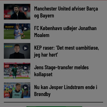
Manchester United afviser Barça
►
og Bayern
MEDIE
FC København udlejer Jonathan
TRANSFER
►
Moalem
KEP raser: ‘Det mest uambitiøse,
NYHEDER
►
jeg har hørt’
Jens Stage-transfer meldes
AVIS
►
kollapset
Nu kan Jesper Lindstrøm ende i
►
Brøndby
AVIS