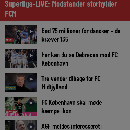
Superliga-LIVE: Modstander storhylder
FCM
Bød 75 millioner for dansker – de
►
kræver 135
MEDIE
Her kan du se Debrecen mod FC
►
København
Tre vender tilbage for FC
►
Midtjylland
NYHEDER
FC København skal møde
►
kæmpe ikon
TOPNYHED
AGF meldes interesseret i
►