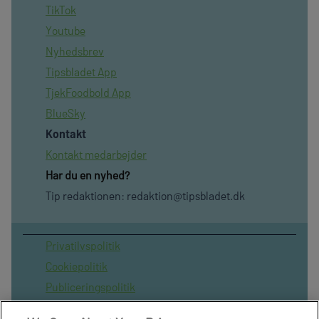
TikTok
Youtube
Nyhedsbrev
Tipsbladet App
TjekFoodbold App
BlueSky
Kontakt
Kontakt medarbejder
Har du en nyhed?
Tip redaktionen:
redaktion@tipsbladet.dk
Privatilvspolitik
Cookiepolitik
Publiceringspolitik
Vilkår for brug af sitet