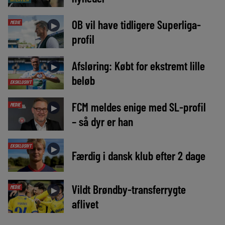
OB vil have tidligere Superliga-
MEDIE
►
profil
Afsløring: Købt for ekstremt lille
►
beløb
EKSKLUSIVT
FCM meldes enige med SL-profil
MEDIE
►
– så dyr er han
EKSKLUSIVT
►
Færdig i dansk klub efter 2 dage
Vildt Brøndby-transferrygte
MEDIE
►
aflivet