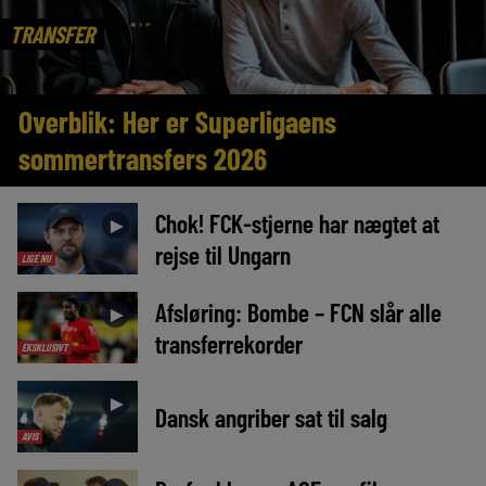
TRANSFER
Overblik: Her er Superligaens
sommertransfers 2026
Chok! FCK-stjerne har nægtet at
►
rejse til Ungarn
LIGE NU
Afsløring: Bombe – FCN slår alle
►
transferrekorder
EKSKLUSIVT
►
Dansk angriber sat til salg
AVIS