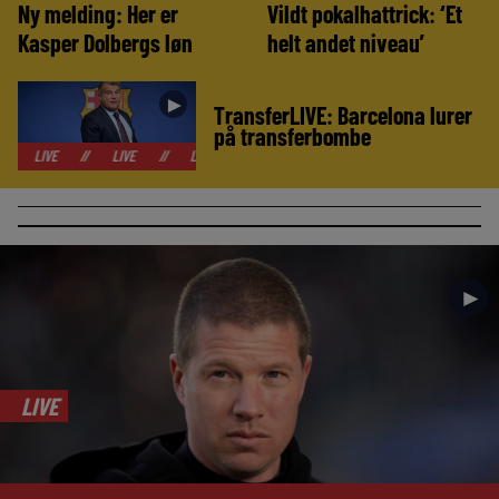
Ny melding: Her er
Vildt pokalhattrick: ‘Et
Kasper Dolbergs løn
helt andet niveau’
►
TransferLIVE: Barcelona lurer
på transferbombe
//
LIVE
//
LIVE
//
LIVE
//
LIVE
//
LIVE
//
LIVE
//
►
LIVE