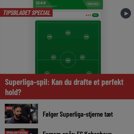
TIPSBLADET SPECIAL
►
Superliga-spil: Kan du drafte et perfekt
hold?
MEDIE
►
Følger Superliga-stjerne tæt
Farzam spår: FC København
TIPSBLADET SPECIAL