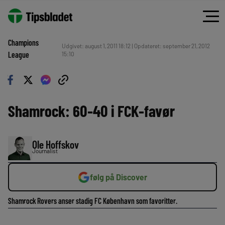
Champions
Udgivet: august 1, 2011 18:12 | Opdateret: september 21, 2012
League
15:10
Shamrock: 60-40 i FCK-favør
Ole Hoffskov
Journalist
følg på Discover
Shamrock Rovers anser stadig FC København som favoritter.