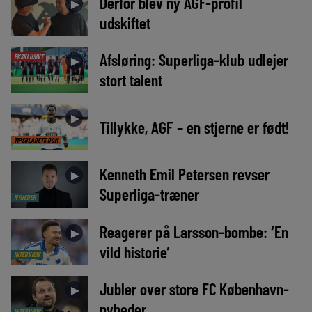
Derfor blev ny AGF-profil
►
udskiftet
Afsløring: Superliga-klub udlejer
EKSKLUSIVT
►
stort talent
►
Tillykke, AGF – en stjerne er født!
TIPSBLADETS DOM
Kenneth Emil Petersen revser
►
Superliga-træner
NYHEDER
Reagerer på Larsson-bombe: ‘En
►
vild historie’
INTERVIEW
Jubler over store FC København-
►
nyheder
INTERVIEW