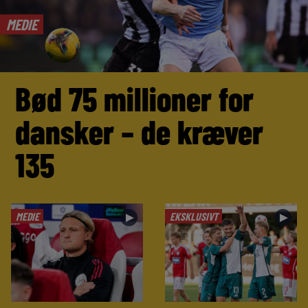
MEDIE
Bød 75 millioner for
dansker – de kræver
135
MEDIE
EKSKLUSIVT
►
►