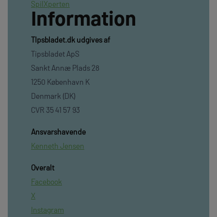
SpilXperten
Information
TIpsbladet.dk udgives af
Tipsbladet ApS
Sankt Annæ Plads 28
1250 København K
Denmark (DK)
CVR 35 41 57 93
Ansvarshavende
Kenneth Jensen
Overalt
Facebook
X
Instagram