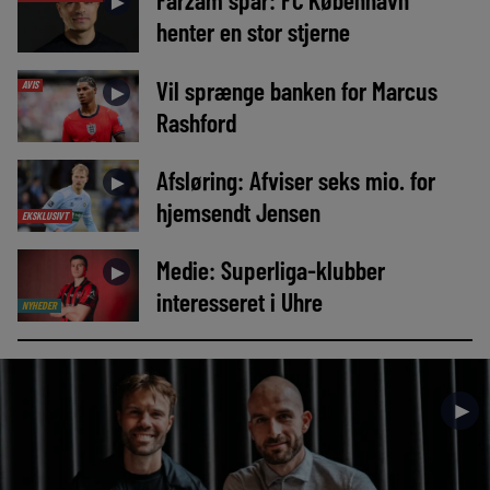
►
henter en stor stjerne
Vil sprænge banken for Marcus
AVIS
►
Rashford
Afsløring: Afviser seks mio. for
►
hjemsendt Jensen
EKSKLUSIVT
Medie: Superliga-klubber
►
interesseret i Uhre
NYHEDER
►