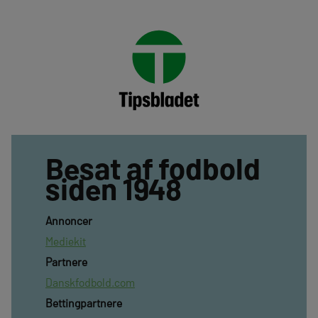
Besat af fodbold
siden 1948
Annoncer
Mediekit
Partnere
Danskfodbold.com
Bettingpartnere