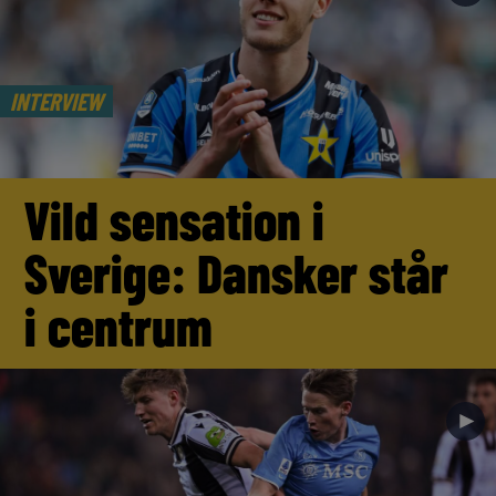
INTERVIEW
Vild sensation i
Sverige: Dansker står
i centrum
►