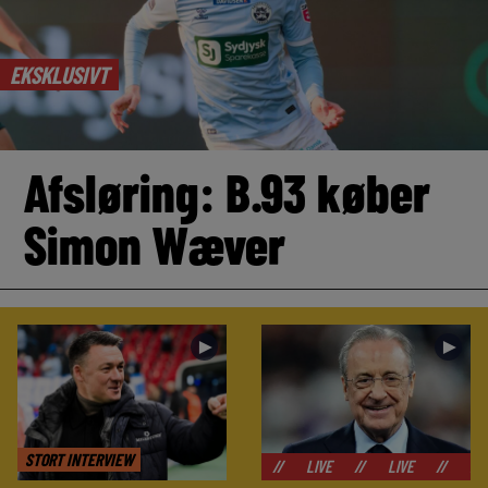
EKSKLUSIVT
Afsløring: B.93 køber
Simon Wæver
►
►
STORT INTERVIEW
//
LIVE
//
LIVE
//
LIVE
//
LIVE
//
LIVE