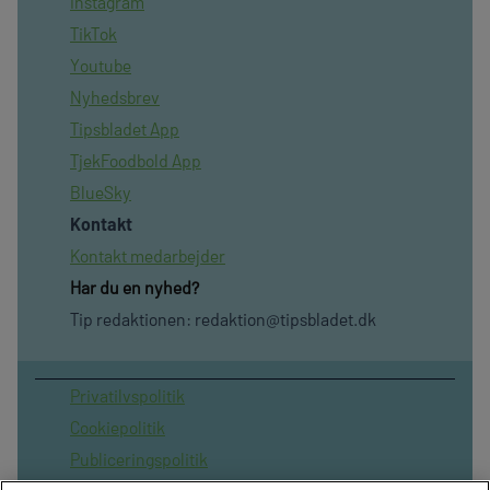
Instagram
TikTok
Youtube
Nyhedsbrev
Tipsbladet App
TjekFoodbold App
BlueSky
Kontakt
Kontakt medarbejder
Har du en nyhed?
Tip redaktionen:
redaktion@tipsbladet.dk
Privatilvspolitik
Cookiepolitik
Publiceringspolitik