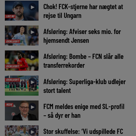
Chok! FCK-stjerne har nægtet at
►
rejse til Ungarn
LIGE NU
Afsløring: Afviser seks mio. for
►
hjemsendt Jensen
EKSKLUSIVT
Afsløring: Bombe – FCN slår alle
►
transferrekorder
EKSKLUSIVT
Afsløring: Superliga-klub udlejer
EKSKLUSIVT
►
stort talent
FCM meldes enige med SL-profil
MEDIE
►
– så dyr er han
Stor skuffelse: ‘Vi udspillede FC
►