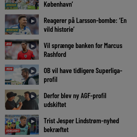
København’
NYHEDER
Reagerer på Larsson-bombe: ‘En
►
vild historie’
INTERVIEW
Vil sprænge banken for Marcus
AVIS
►
Rashford
OB vil have tidligere Superliga-
MEDIE
►
profil
Derfor blev ny AGF-profil
►
udskiftet
Trist Jesper Lindstrøm-nyhed
►
bekræftet
EKSKLUSIVT