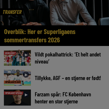
TRANSFER
Overblik: Her er Superligaens
sommertransfers 2026
Vildt pokalhattrick: ‘Et helt andet
EKSKLUSIVT
►
niveau’
►
Tillykke, AGF – en stjerne er født!
TIPSBLADETS DOM
Farzam spår: FC København
TIPSBLADET SPECIAL
►
henter en stor stjerne