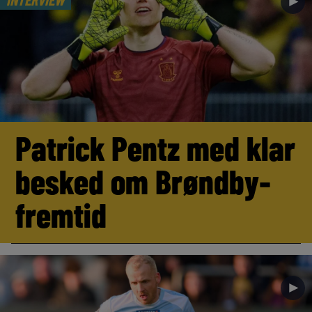
►
Patrick Pentz med klar
besked om Brøndby-
fremtid
►