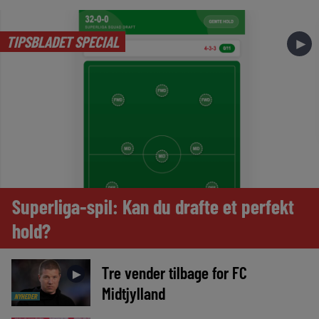
TIPSBLADET SPECIAL
►
Superliga-spil: Kan du drafte et perfekt
hold?
Tre vender tilbage for FC
►
Midtjylland
NYHEDER