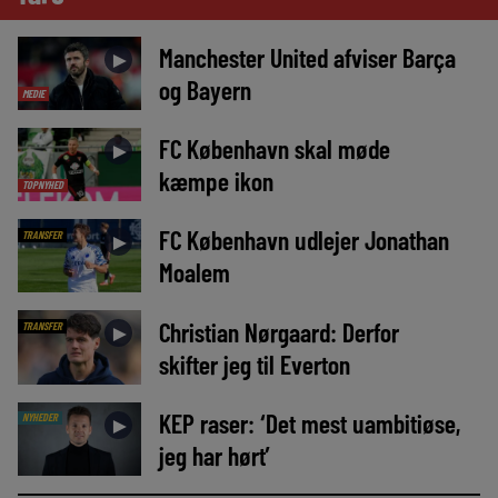
Manchester United afviser Barça
►
og Bayern
MEDIE
FC København skal møde
►
kæmpe ikon
TOPNYHED
FC København udlejer Jonathan
TRANSFER
►
Moalem
Christian Nørgaard: Derfor
TRANSFER
►
skifter jeg til Everton
KEP raser: ‘Det mest uambitiøse,
NYHEDER
►
jeg har hørt’