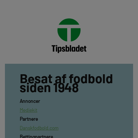
Besat af fodbold
siden 1948
Annoncer
Mediekit
Partnere
Danskfodbold.com
Bettingpartnere