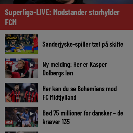
Superliga-LIVE: Modstander storhylder
FCM
TRANSFER
Sønderjyske-spiller tæt på skifte
Ny melding: Her er Kasper
MEDIE
►
Dolbergs løn
Her kan du se Bohemians mod
►
FC Midtjylland
Bød 75 millioner for dansker – de
►
kræver 135
MEDIE