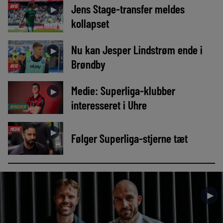
Jens Stage-transfer meldes
AVIS
►
kollapset
Nu kan Jesper Lindstrøm ende i
►
Brøndby
AVIS
Medie: Superliga-klubber
►
interesseret i Uhre
NYHEDER
MEDIE
►
Følger Superliga-stjerne tæt
►