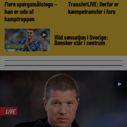
Flere spørgsmålstegn –
TransferLIVE: Derfor er
han er ude af
kæmpetransfer i fare
kamptruppen
►
Vild sensation i Sverige:
Dansker står i centrum
INTERVIEW
►
LIVE