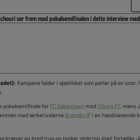
chouri ser frem mod pokalsemifinalen i dette interview med
adet):
Kampene falder i øjeblikket som perler på en snor,
n.
e pokalsemifinale for
FC København
mod
Viborg FF
, mens 
 sammen med ærkerivalerne
Brøndby IF
i en hæsblæsende k
ge kræver en bred trup og tanker omkring
load
, fortæller 