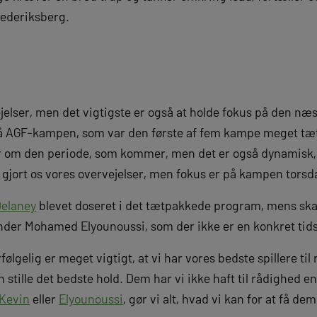
ederiksberg.
ejelser, men det vigtigste er også at holde fokus på den næ
på AGF-kampen, som var den første af fem kampe meget tæt
ker om den periode, som kommer, men det er også dynamisk,
r gjort os vores overvejelser, men fokus er på kampen torsd
elaney
blevet doseret i det tætpakkede program, mens ska
runder Mohamed Elyounoussi, som der ikke er en konkret tid
vfølgelig er meget vigtigt, at vi har vores bedste spillere til
n stille det bedste hold. Dem har vi ikke haft til rådighed 
Kevin
eller
Elyounoussi
, gør vi alt, hvad vi kan for at få de