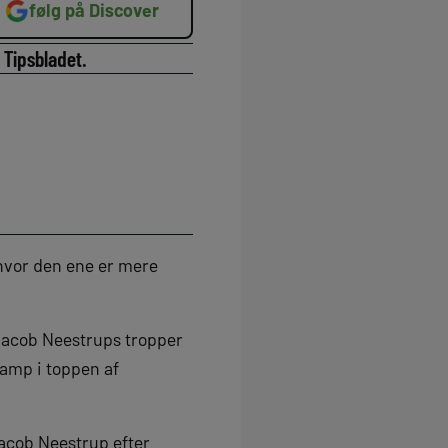
følg på Discover
 Tipsbladet.
 hvor den ene er mere
Jacob Neestrups tropper
amp i toppen af
Jacob Neestrup efter