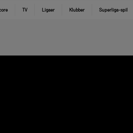
core
TV
Ligaer
Klubber
Superliga-spil