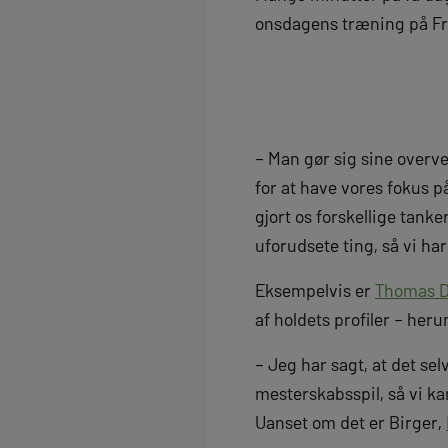
onsdagens træning på Fr
– Man gør sig sine overv
for at have vores fokus 
gjort os forskellige tan
uforudsete ting, så vi ha
Eksempelvis er
Thomas D
af holdets profiler – he
– Jeg har sagt, at det sel
mesterskabsspil, så vi ka
Uanset om det er Birger,