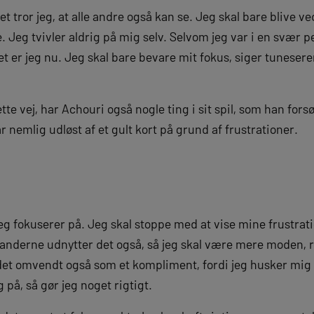
det tror jeg, at alle andre også kan se. Jeg skal bare blive 
 Jeg tvivler aldrig på mig selv. Selvom jeg var i en svær per
et er jeg nu. Jeg skal bare bevare mit fokus, siger tunesere
te vej, har Achouri også nogle ting i sit spil, som han forsø
nemlig udløst af et gult kort på grund af frustrationer.
eg fokuserer på. Jeg skal stoppe med at vise mine frustrat
nderne udnytter det også, så jeg skal være mere moden, rol
det omvendt også som et kompliment, fordi jeg husker mig s
på, så gør jeg noget rigtigt.