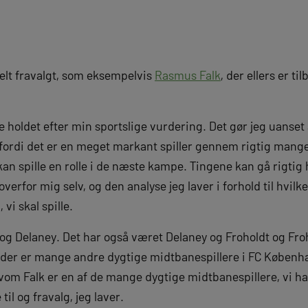
helt fravalgt, som eksempelvis
Rasmus Falk
, der ellers er ti
 holdet efter min sportslige vurdering. Det gør jeg uanset
 fordi det er en meget markant spiller gennem rigtig mang
kan spille en rolle i de næste kampe. Tingene kan gå rigtig 
rfor mig selv, og den analyse jeg laver i forhold til hvilke 
vi skal spille.
 og Delaney. Det har også været Delaney og Froholdt og Fro
at der er mange andre dygtige midtbanespillere i FC Københ
elvom Falk er en af de mange dygtige midtbanespillere, vi ha
til og fravalg, jeg laver.