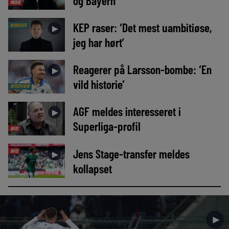
og Bayern
MEDIE
KEP raser: ‘Det mest uambitiøse,
NYHEDER
►
jeg har hørt’
Reagerer på Larsson-bombe: ‘En
►
vild historie’
INTERVIEW
AGF meldes interesseret i
►
Superliga-profil
AVIS
Jens Stage-transfer meldes
AVIS
►
kollapset
►