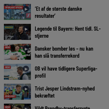
‘Et af de største danske
TIPSBLADET SPECIAL
►
resultater’
Legende til Bayern: Hent tidl. SL-
NYHEDER
►
stjerne
Dansker bomber løs – nu kan
MEDIE
►
han slå transferrekord
OB vil have tidligere Superliga-
MEDIE
►
profil
Trist Jesper Lindstrøm-nyhed
►
bekræftet
EKSKLUSIVT
Vildt Brøndby-transferrygte
MEDIE
►