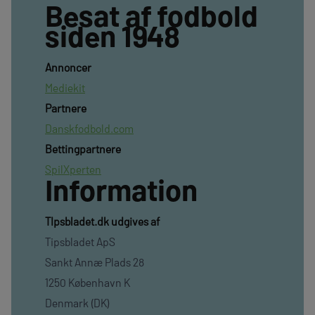
Besat af fodbold
siden 1948
Annoncer
Mediekit
Partnere
Danskfodbold.com
Bettingpartnere
SpilXperten
Information
TIpsbladet.dk udgives af
Tipsbladet ApS
Sankt Annæ Plads 28
1250 København K
Denmark (DK)