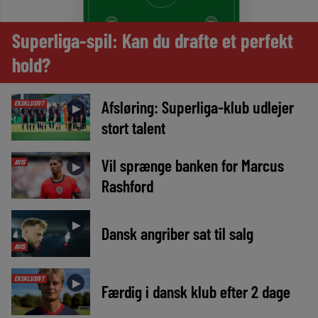
Superliga-spil: Kan du drafte et perfekt
hold?
Afsløring: Superliga-klub udlejer
EKSKLUSIVT
►
stort talent
Vil sprænge banken for Marcus
AVIS
►
Rashford
►
Dansk angriber sat til salg
AVIS
EKSKLUSIVT
►
Færdig i dansk klub efter 2 dage