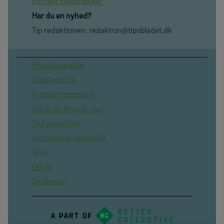
Kontakt medarbejder
Har du en nyhed?
Tip redaktionen:
redaktion@tipsbladet.dk
Privatilvspolitik
Cookiepolitik
Publiceringspolitik
Vilkår for brug af sitet
Spil ansvarligt
Administrer samtykke
Arkiv
Om os
Skribenter