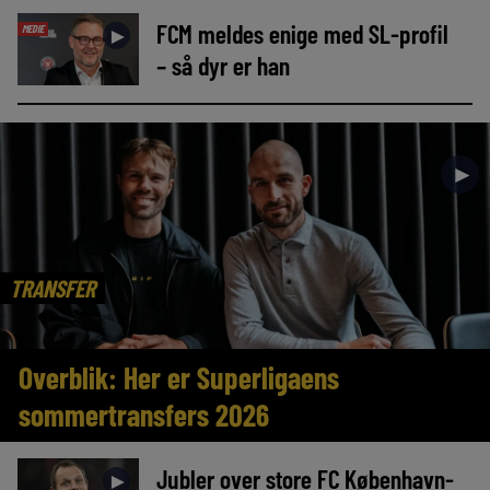
FCM meldes enige med SL-profil
MEDIE
►
– så dyr er han
►
TRANSFER
Overblik: Her er Superligaens
sommertransfers 2026
Jubler over store FC København-
►