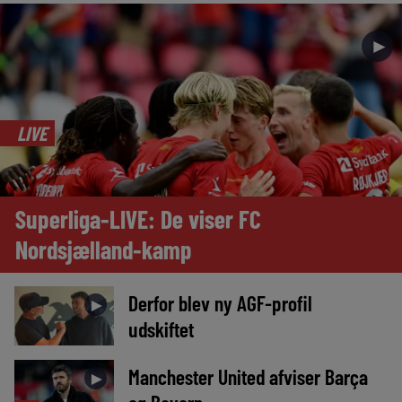
►
LIVE
Superliga-LIVE: De viser FC
Nordsjælland-kamp
Derfor blev ny AGF-profil
►
udskiftet
Manchester United afviser Barça
►