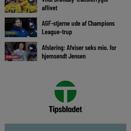
aflivet
AGF-stjerne ude af Champions
►
League-trup
NYHEDER
Afsløring: Afviser seks mio. for
►
hjemsendt Jensen
EKSKLUSIVT