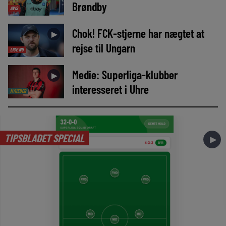
Brøndby
AVIS
Chok! FCK-stjerne har nægtet at
►
rejse til Ungarn
LIGE NU
Medie: Superliga-klubber
►
interesseret i Uhre
NYHEDER
TIPSBLADET SPECIAL
►