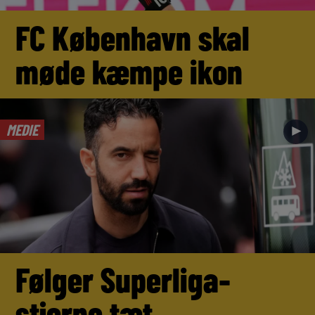
FC København skal
møde kæmpe ikon
MEDIE
►
Følger Superliga-
stjerne tæt