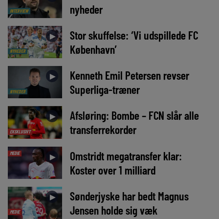
nyheder
INTERVIEW
Stor skuffelse: ‘Vi udspillede FC
►
København’
NYHEDER
Kenneth Emil Petersen revser
►
Superliga-træner
NYHEDER
Afsløring: Bombe – FCN slår alle
►
transferrekorder
EKSKLUSIVT
Omstridt megatransfer klar:
MEDIE
►
Koster over 1 milliard
Sønderjyske har bedt Magnus
►
Jensen holde sig væk
MEDIE