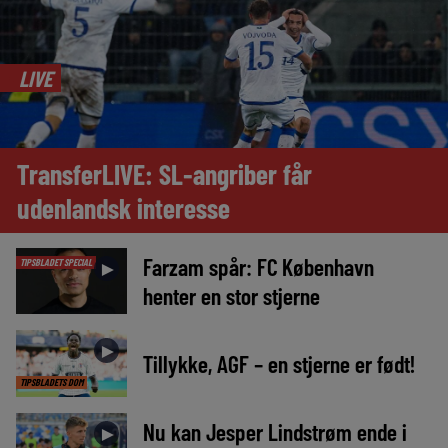
LIVE
TransferLIVE: SL-angriber får
udenlandsk interesse
Farzam spår: FC København
TIPSBLADET SPECIAL
►
henter en stor stjerne
►
Tillykke, AGF – en stjerne er født!
TIPSBLADETS DOM
Nu kan Jesper Lindstrøm ende i
►