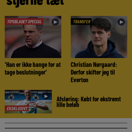
TIPSBLADET SPECIAL
TRANSFER
►
►
‘Han er ikke bange for at
Christian Nørgaard:
tage beslutninger’
Derfor skifter jeg til
Everton
►
Afsløring: Købt for ekstremt
lille beløb
EKSKLUSIVT