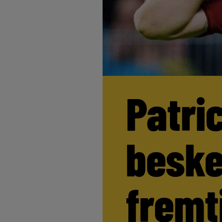
Patri
beske
fremt