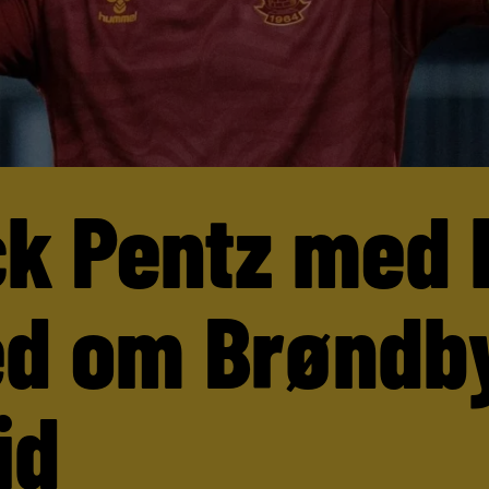
ck Pentz med 
d om Brøndb
id