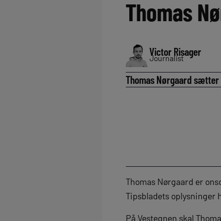
Thomas Nørg
Victor Risager
Journalist
Thomas Nørgaard sætter or
Thomas Nørgaard er onsda
Tipsbladets oplysninger h
På Vestegnen skal Thomas