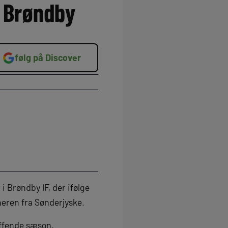
l Brøndby
følg på Discover
Brøndby IF, der ifølge
neren fra Sønderjyske.
uffende sæson.