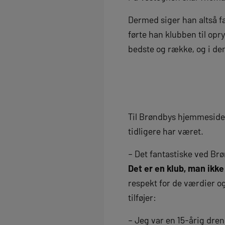
Dermed siger han altså fa
førte han klubben til opr
bedste og række, og i den
Til Brøndbys hjemmeside f
tidligere har været.
– Det fantastiske ved Br
Det er en klub, man ikke
respekt for de værdier o
tilføjer:
– Jeg var en 15-årig dre