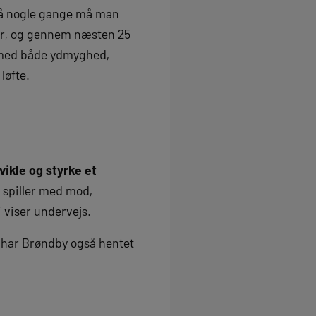
 så nogle gange må man
æner, og gennem næsten 25
et med både ydmyghed,
 løfte.
vikle og styrke et
r spiller med mod,
 viser undervejs.
 har Brøndby også hentet