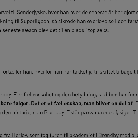
rvel til Sønderjyske, hvor han over de seneste år har gjort 
ykning til Superligaen, så sikrede han overlevelse i den fø
 seneste sæson blev det til en plads i top seks.
ortæller han, hvorfor han har takket ja til skiftet tilbage t
øndby IF er fællesskabet og den betydning, klubben har fo
 bare følger. Det er et fællesskab, man bliver en del af
. 
g den historie, som Brøndby IF står på skuldrene af, siger
ng fra Herlev, som tog turen til akademiet i Brøndby med a