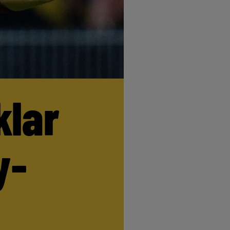
klar
y-