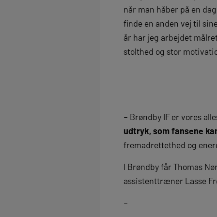
når man håber på en dag 
finde en anden vej til si
år har jeg arbejdet målre
stolthed og stor motivatio
– Brøndby IF er vores al
udtryk, som fansene kan
fremadrettethed og energ
I Brøndby får Thomas Nø
assistenttræner Lasse Fr
–