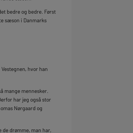
det bedre og bedre. Først
rste sæson i Danmarks
il Vestegnen, hvor han
r så mange mennesker.
Derfor har jeg også stor
 Thomas Nørgaard og
lle de drømme, man har,