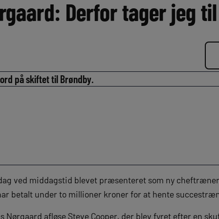
aard: Derfor tager jeg ti
d på skiftet til Brøndby.
g ved middagstid blevet præsenteret som ny cheftræner i 
ar betalt under to millioner kroner for at hente succestræ
 Nørgaard afløse Steve Cooper, der blev fyret efter en sk