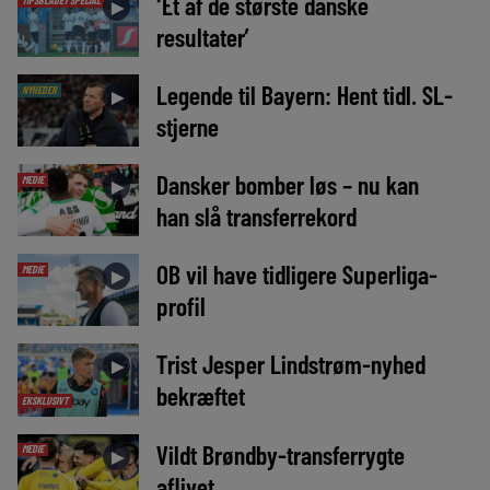
‘Et af de største danske
►
resultater’
Legende til Bayern: Hent tidl. SL-
NYHEDER
►
stjerne
Dansker bomber løs – nu kan
MEDIE
►
han slå transferrekord
OB vil have tidligere Superliga-
MEDIE
►
profil
Trist Jesper Lindstrøm-nyhed
►
bekræftet
EKSKLUSIVT
Vildt Brøndby-transferrygte
MEDIE
►
aflivet