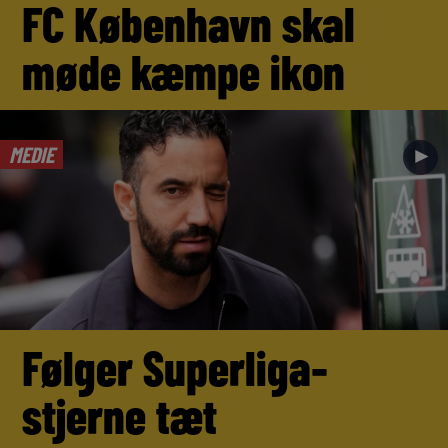
FC København skal
møde kæmpe ikon
MEDIE
►
Følger Superliga-
stjerne tæt