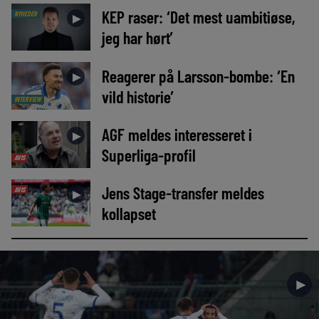
KEP raser: ‘Det mest uambitiøse,
NYHEDER
►
jeg har hørt’
Reagerer på Larsson-bombe: ‘En
►
vild historie’
INTERVIEW
AGF meldes interesseret i
►
Superliga-profil
AVIS
Jens Stage-transfer meldes
AVIS
►
kollapset
►