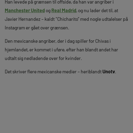
Han levede på grænsen til offside, da han var angriber i
Manchester United
og
Real Madrid
, og nu lader det til, at
Javier Hernandez – kaldt “Chicharito” med nogle udtalelser på
Instagram er gået over grænsen.
Den mexicanske angriber, der i dag spiller for Chivas i
hjemlandet, er kommet i uføre, efter han blandt andet har
udtalt sig nedladende over for kvinder.
Det skriver flere mexicanske medier – heriblandt
Unotv
.