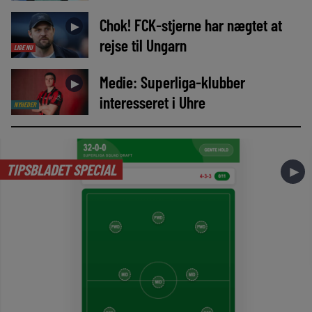
Chok! FCK-stjerne har nægtet at
►
rejse til Ungarn
LIGE NU
Medie: Superliga-klubber
►
interesseret i Uhre
NYHEDER
TIPSBLADET SPECIAL
►