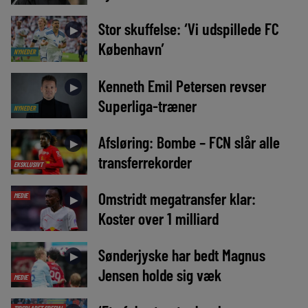
Stor skuffelse: ‘Vi udspillede FC
►
København’
NYHEDER
Kenneth Emil Petersen revser
►
Superliga-træner
NYHEDER
Afsløring: Bombe – FCN slår alle
►
transferrekorder
EKSKLUSIVT
Omstridt megatransfer klar:
MEDIE
►
Koster over 1 milliard
Sønderjyske har bedt Magnus
►
Jensen holde sig væk
MEDIE
TIPSBLADET SPECIAL