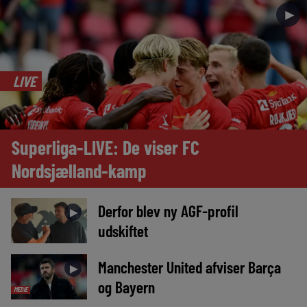
►
LIVE
Superliga-LIVE: De viser FC
Nordsjælland-kamp
Derfor blev ny AGF-profil
►
udskiftet
Manchester United afviser Barça
►
og Bayern
MEDIE