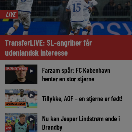
LIVE
TransferLIVE: SL-angriber får
udenlandsk interesse
Farzam spår: FC København
TIPSBLADET SPECIAL
►
henter en stor stjerne
►
Tillykke, AGF – en stjerne er født!
TIPSBLADETS DOM
Nu kan Jesper Lindstrøm ende i
►
Brøndby
AVIS