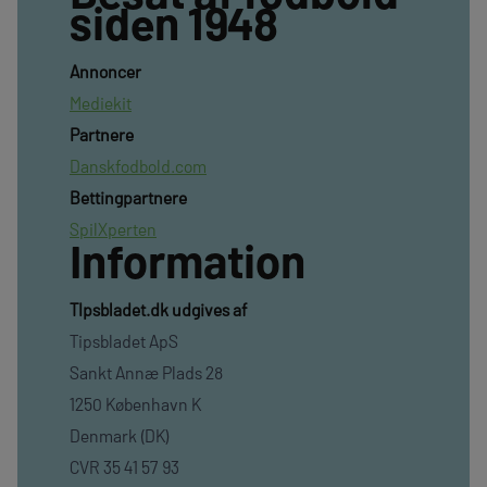
siden 1948
Annoncer
Mediekit
Partnere
Danskfodbold.com
Bettingpartnere
SpilXperten
Information
TIpsbladet.dk udgives af
Tipsbladet ApS
Sankt Annæ Plads 28
1250 København K
Denmark (DK)
CVR 35 41 57 93