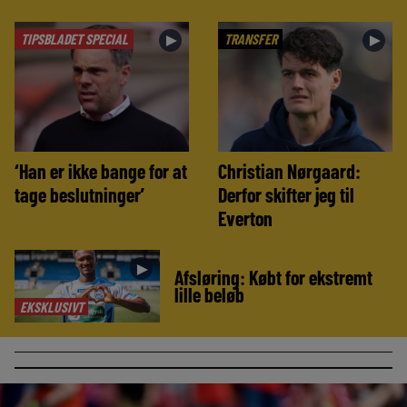
TIPSBLADET SPECIAL
TRANSFER
►
►
‘Han er ikke bange for at
Christian Nørgaard:
tage beslutninger’
Derfor skifter jeg til
Everton
►
Afsløring: Købt for ekstremt
lille beløb
EKSKLUSIVT