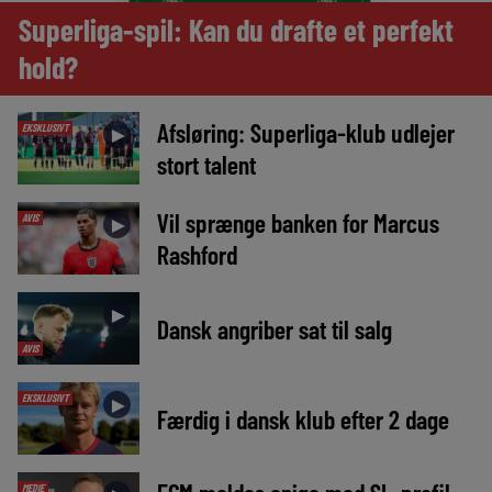
Superliga-spil: Kan du drafte et perfekt
hold?
Afsløring: Superliga-klub udlejer
EKSKLUSIVT
►
stort talent
Vil sprænge banken for Marcus
AVIS
►
Rashford
►
Dansk angriber sat til salg
AVIS
EKSKLUSIVT
►
Færdig i dansk klub efter 2 dage
MEDIE