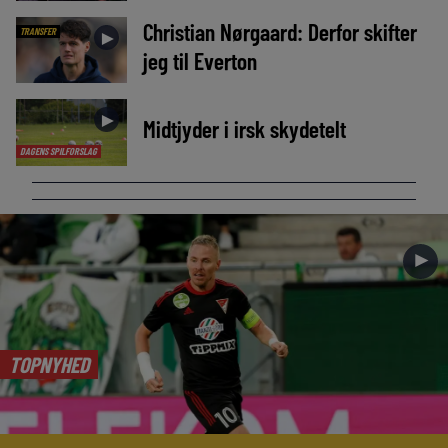
Christian Nørgaard: Derfor skifter
TRANSFER
►
jeg til Everton
►
Midtjyder i irsk skydetelt
DAGENS SPILFORSLAG
►
TOPNYHED