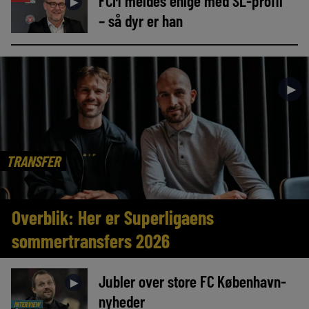
FCM meldes enige med SL-profil
►
– så dyr er han
►
TRANSFER
Overblik: Her er Superligaens
sommertransfers 2026
Jubler over store FC København-
►
nyheder
INTERVIEW