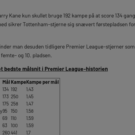
ry Kane kun skullet bruge 192 kampe på at score 134 gange,
ed sikrer Tottenham-stjerne sig snævert førstepladsen fo
inder man desuden tidligere Premier League-stjerner som 
 femte- og 10. pladsen.
et bedste målsnit i Premier League-historien
Mål
Kampe
Kampe per mål
134
192
1,43
173
250
1,45
175
258
1,47
oy
95
150
1,58
69
110
1,59
63
100
1,59
260
441
1,7