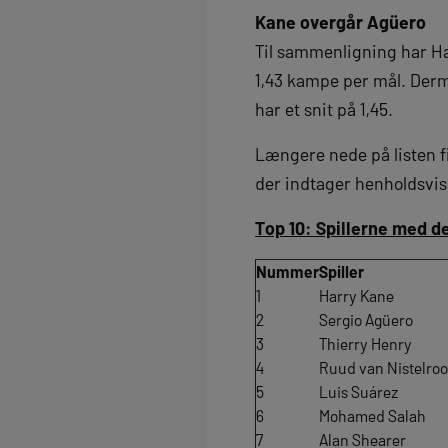
Kane overgår Agüero
Til sammenligning har Har
1,43 kampe per mål. Derm
har et snit på 1,45.
Længere nede på listen f
der indtager henholdsvis
Top 10: Spillerne med d
Nummer
Spiller
1
Harry Kane
2
Sergio Agüero
3
Thierry Henry
4
Ruud van Nistelro
5
Luis Suárez
6
Mohamed Salah
7
Alan Shearer