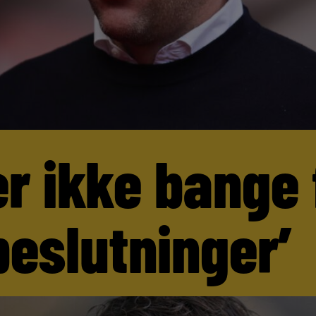
er ikke bange 
beslutninger’