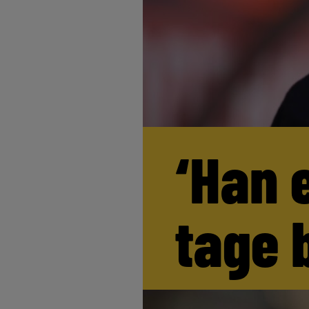
‘Han 
tage 