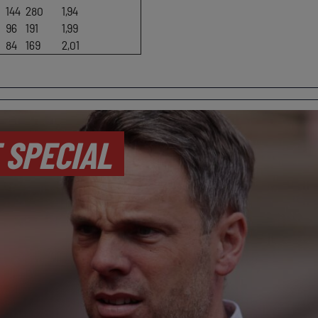
144
280
1,94
96
191
1,99
84
169
2,01
 SPECIAL