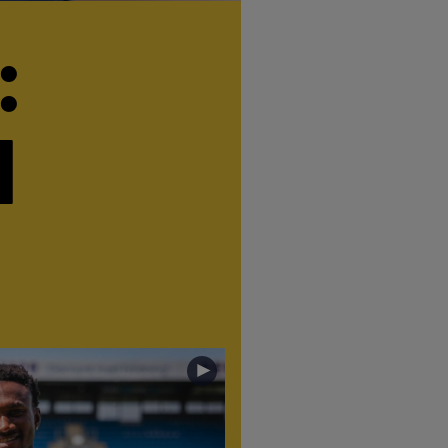
:
l
►