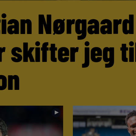
tian Nørgaard
 skifter jeg ti
on
►