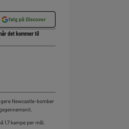
følg på Discover
når det kommer til
dligere Newcastle-bomber
ingsgennemsnit.
på 1,7 kampe per mål.