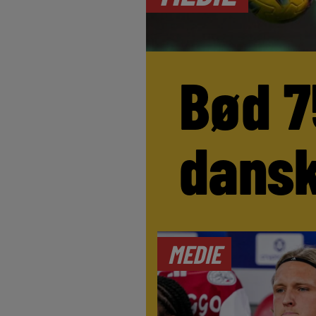
Bød 7
dansk
MEDIE