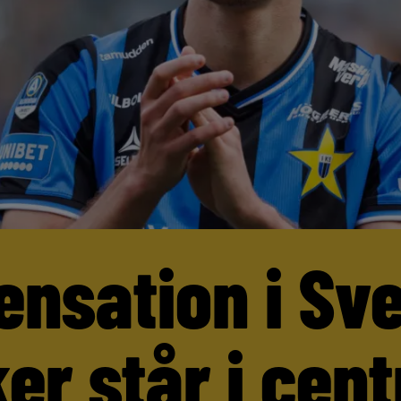
ensation i Sv
er står i cen