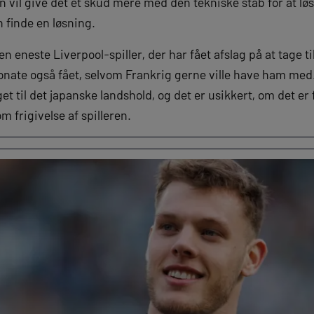
han vil give det et skud mere med den tekniske stab for at l
 finde en løsning.
 eneste Liverpool-spiller, der har fået afslag på at tage t
Konate også fået, selvom Frankrig gerne ville have ham me
t til det japanske landshold, og det er usikkert, om det er 
 frigivelse af spilleren.