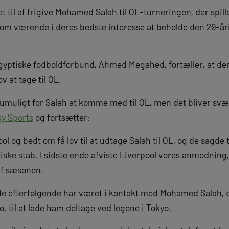
t til af frigive Mohamed Salah til OL-turneringen, der spilles 
som værende i deres bedste interesse at beholde den 29-åri
yptiske fodboldforbund, Ahmed Megahed, fortæller, at den 
ov at tage til OL.
t umuligt for Salah at komme med til OL, men det bliver svær
ky Sports
og fortsætter:
ol og bedt om få lov til at udtage Salah til OL, og de sagde t
ske stab. I sidste ende afviste Liverpool vores anmodning, 
 af sæsonen.
de efterfølgende har været i kontakt med Mohamed Salah, d
 til at lade ham deltage ved legene i Tokyo.