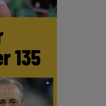
r
r 135
►