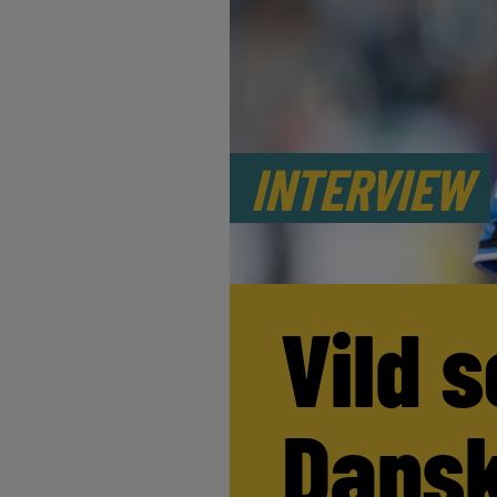
INTERVIEW
Vild s
Dansk