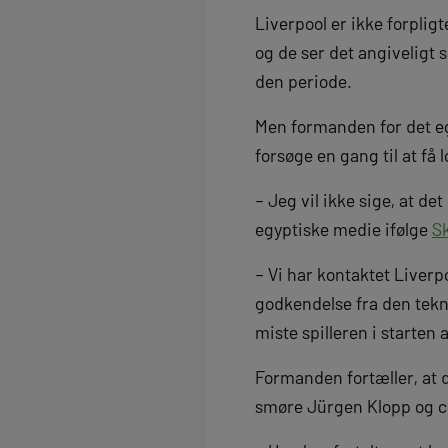
Liverpool er ikke forpligte
og de ser det angiveligt 
den periode.
Men formanden for det eg
forsøge en gang til at få l
– Jeg vil ikke sige, at de
egyptiske medie ifølge
S
– Vi har kontaktet Liverpo
godkendelse fra den tekni
miste spilleren i starten
Formanden fortæller, at 
smøre Jürgen Klopp og co.