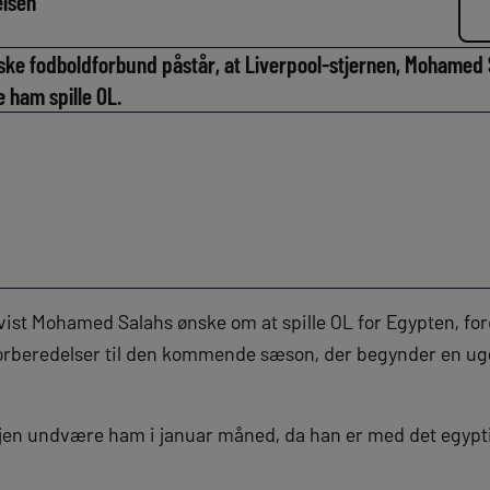
elsen
ke fodboldforbund påstår, at Liverpool-stjernen, Mohamed Sa
e ham spille OL.
fvist Mohamed Salahs ønske om at spille OL for Egypten, fo
forberedelser til den kommende sæson, der begynder en ug
ejen undvære ham i januar måned, da han er med det egyptis