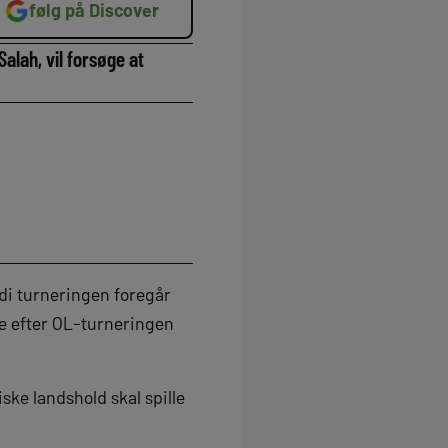
følg på Discover
lah, vil forsøge at
rdi turneringen foregår
e efter OL-turneringen
ke landshold skal spille