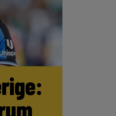
erige:
trum