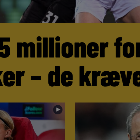
5 millioner fo
er – de kræve
►