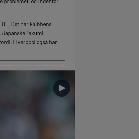
øse problemet, og indenfor
il OL. Det har klubbens
d. Japanske Takumi
fordi, Liverpool også har
►