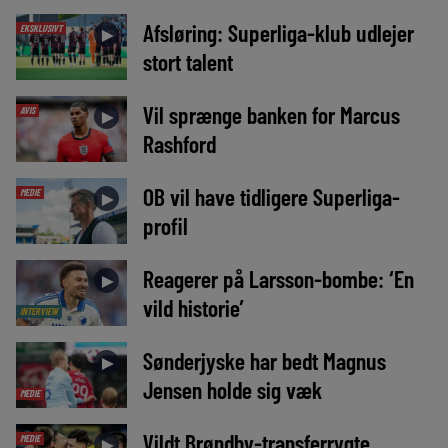
Afsløring: Superliga-klub udlejer
EKSKLUSIVT
►
stort talent
Vil sprænge banken for Marcus
AVIS
►
Rashford
OB vil have tidligere Superliga-
MEDIE
►
profil
Reagerer på Larsson-bombe: ‘En
►
vild historie’
INTERVIEW
Sønderjyske har bedt Magnus
►
Jensen holde sig væk
MEDIE
Vildt Brøndby-transferrygte
MEDIE
►