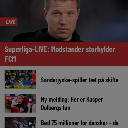
LIVE
Superliga-LIVE: Modstander storhylder
FCM
TRANSFER
Sønderjyske-spiller tæt på skifte
Ny melding: Her er Kasper
MEDIE
►
Dolbergs løn
Bød 75 millioner for dansker – de
►