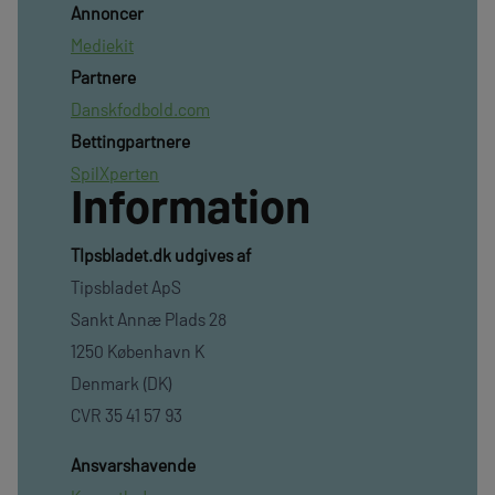
Annoncer
Mediekit
Partnere
Danskfodbold.com
Bettingpartnere
SpilXperten
Information
TIpsbladet.dk udgives af
Tipsbladet ApS
Sankt Annæ Plads 28
1250 København K
Denmark (DK)
CVR 35 41 57 93
Ansvarshavende