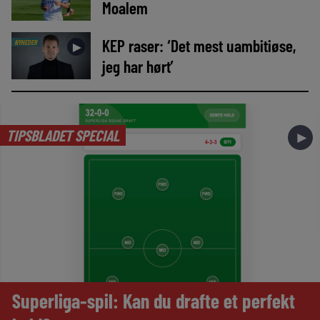
Moalem
KEP raser: ‘Det mest uambitiøse,
NYHEDER
►
jeg har hørt’
TIPSBLADET SPECIAL
►
Superliga-spil: Kan du drafte et perfekt