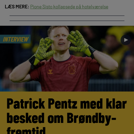
LÆS MERE:
Pione Sisto kollapsede på hotelværelse
INTERVIEW
►
Patrick Pentz med klar
besked om Brøndby-
fremtid