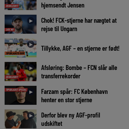
hjemsendt Jensen
EKSKLUSIVT
Chok! FCK-stjerne har nægtet at
►
rejse til Ungarn
LIGE NU
►
Tillykke, AGF – en stjerne er født!
TIPSBLADETS DOM
Afsløring: Bombe – FCN slår alle
►
transferrekorder
EKSKLUSIVT
Farzam spår: FC København
TIPSBLADET SPECIAL
►
henter en stor stjerne
Derfor blev ny AGF-profil
►
udskiftet