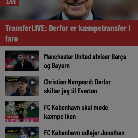
LIVE
TransferLIVE: Derfor er kæmpetransfer i
fare
Manchester United afviser Barça
►
og Bayern
MEDIE
Christian Nørgaard: Derfor
TRANSFER
►
skifter jeg til Everton
FC København skal møde
►
kæmpe ikon
TOPNYHED
FC København udlejer Jonathan
TRANSFER
►