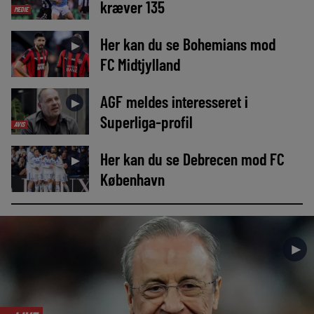
kræver 135
MEDIE
Her kan du se Bohemians mod
►
FC Midtjylland
AGF meldes interesseret i
►
Superliga-profil
AVIS
Her kan du se Debrecen mod FC
►
København
►