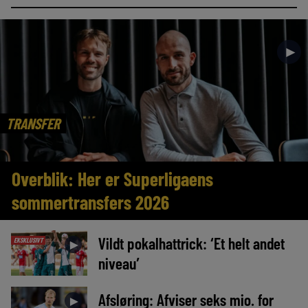
►
TRANSFER
Overblik: Her er Superligaens
sommertransfers 2026
Vildt pokalhattrick: ‘Et helt andet
EKSKLUSIVT
►
niveau’
Afsløring: Afviser seks mio. for
►