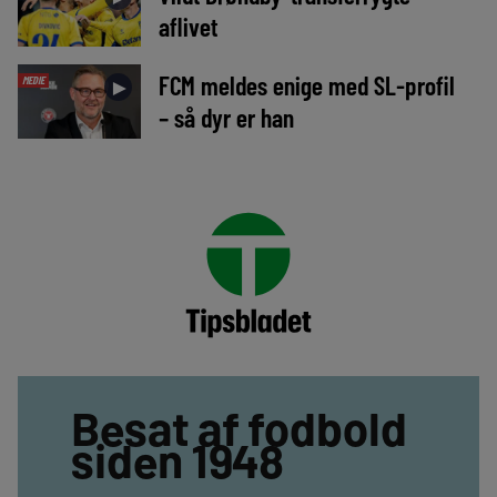
aflivet
FCM meldes enige med SL-profil
MEDIE
►
– så dyr er han
Besat af fodbold
siden 1948