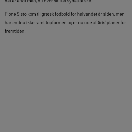
det er endt med, nu hvor skiftet synes at ske.
Pione Sisto kom til græsk fodbold for halvandet år siden, men
har endnu ikke ramt topformen og er nu ude af Aris’ planer for
fremtiden.