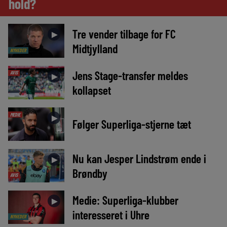
hold?
Tre vender tilbage for FC
►
Midtjylland
NYHEDER
Jens Stage-transfer meldes
AVIS
►
kollapset
MEDIE
►
Følger Superliga-stjerne tæt
Nu kan Jesper Lindstrøm ende i
►
Brøndby
AVIS
Medie: Superliga-klubber
►
interesseret i Uhre
NYHEDER