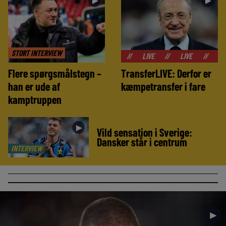
►
►
STORT INTERVIEW
//
LIVE
//
LIVE
//
LIVE
//
Flere spørgsmålstegn –
TransferLIVE: Derfor er
han er ude af
kæmpetransfer i fare
kamptruppen
►
Vild sensation i Sverige:
Dansker står i centrum
INTERVIEW
►