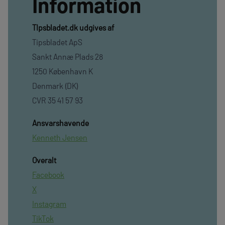
Information
TIpsbladet.dk udgives af
Tipsbladet ApS
Sankt Annæ Plads 28
1250 København K
Denmark (DK)
CVR 35 41 57 93
Ansvarshavende
Kenneth Jensen
Overalt
Facebook
X
Instagram
TikTok