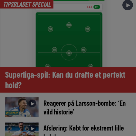
TIPSBLADET SPECIAL
►
Superliga-spil: Kan du drafte et perfekt
hold?
Reagerer på Larsson-bombe: ‘En
►
vild historie’
INTERVIEW
Afsløring: Købt for ekstremt lille
►