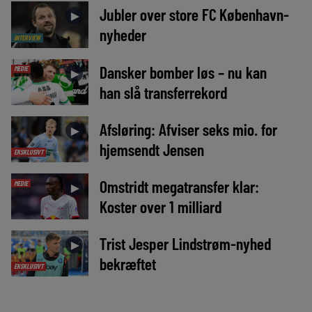
Jubler over store FC København-
►
nyheder
INTERVIEW
Dansker bomber løs – nu kan
MEDIE
►
han slå transferrekord
Afsløring: Afviser seks mio. for
►
hjemsendt Jensen
EKSKLUSIVT
Omstridt megatransfer klar:
MEDIE
►
Koster over 1 milliard
Trist Jesper Lindstrøm-nyhed
►
bekræftet
EKSKLUSIVT