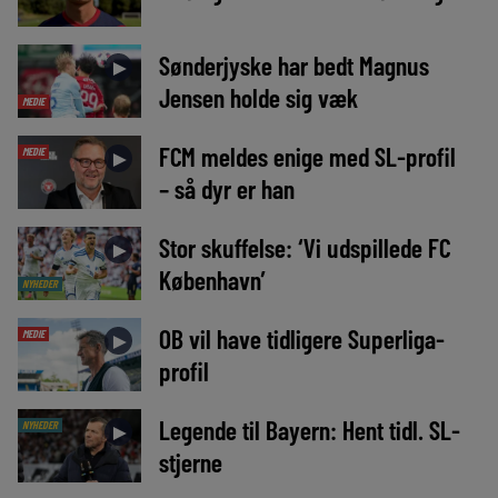
Sønderjyske har bedt Magnus
►
Jensen holde sig væk
MEDIE
FCM meldes enige med SL-profil
MEDIE
►
– så dyr er han
Stor skuffelse: ‘Vi udspillede FC
►
København’
NYHEDER
OB vil have tidligere Superliga-
MEDIE
►
profil
Legende til Bayern: Hent tidl. SL-
NYHEDER
►
stjerne