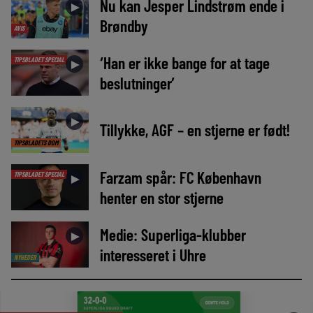
Nu kan Jesper Lindstrøm ende i
►
Brøndby
AVIS
‘Han er ikke bange for at tage
TIPSBLADET SPECIAL
►
beslutninger’
►
Tillykke, AGF – en stjerne er født!
TIPSBLADETS DOM
Farzam spår: FC København
TIPSBLADET SPECIAL
►
henter en stor stjerne
Medie: Superliga-klubber
►
interesseret i Uhre
NYHEDER