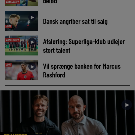
beløb
EKSKLUSIVT
►
Dansk angriber sat til salg
AVIS
Afsløring: Superliga-klub udlejer
EKSKLUSIVT
►
stort talent
Vil sprænge banken for Marcus
AVIS
►
Rashford
►