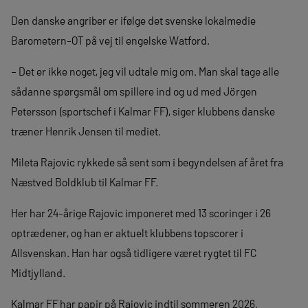
Den danske angriber er ifølge det svenske lokalmedie
Barometern-OT på vej til engelske Watford.
– Det er ikke noget, jeg vil udtale mig om. Man skal tage alle
sådanne spørgsmål om spillere ind og ud med Jörgen
Petersson (sportschef i Kalmar FF), siger klubbens danske
træner Henrik Jensen til mediet.
Mileta Rajovic rykkede så sent som i begyndelsen af året fra
Næstved Boldklub til Kalmar FF.
Her har 24-årige Rajovic imponeret med 13 scoringer i 26
optrædener, og han er aktuelt klubbens topscorer i
Allsvenskan. Han har også tidligere været rygtet til FC
Midtjylland.
Kalmar FF har papir på Rajovic indtil sommeren 2026.