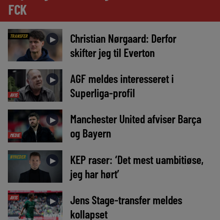
FCK
Christian Nørgaard: Derfor
TRANSFER
►
skifter jeg til Everton
AGF meldes interesseret i
►
Superliga-profil
AVIS
Manchester United afviser Barça
►
og Bayern
MEDIE
KEP raser: ‘Det mest uambitiøse,
NYHEDER
►
jeg har hørt’
Jens Stage-transfer meldes
AVIS
►
kollapset