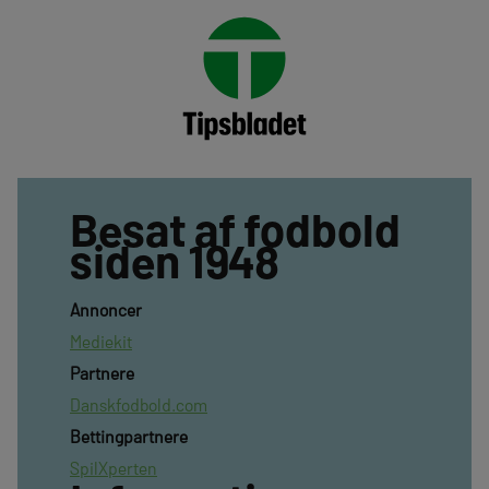
Besat af fodbold
siden 1948
Annoncer
Mediekit
Partnere
Danskfodbold.com
Bettingpartnere
SpilXperten