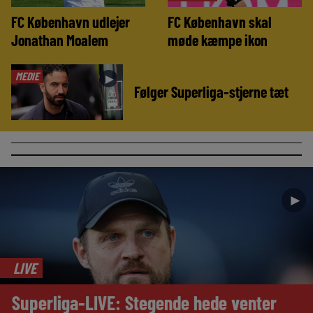
FC København udlejer
FC København skal
Jonathan Moalem
møde kæmpe ikon
MEDIE
►
Følger Superliga-stjerne tæt
►
LIVE
Superliga-LIVE: Stegende hede venter