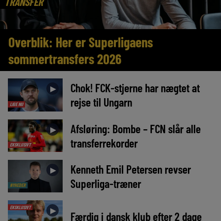
TRANSFER
Overblik: Her er Superligaens
sommertransfers 2026
Chok! FCK-stjerne har nægtet at
►
rejse til Ungarn
LIGE NU
Afsløring: Bombe – FCN slår alle
►
transferrekorder
EKSKLUSIVT
Kenneth Emil Petersen revser
►
Superliga-træner
NYHEDER
EKSKLUSIVT
►
Færdig i dansk klub efter 2 dage