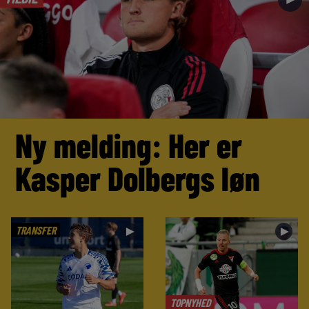
Ny melding: Her er
Kasper Dolbergs løn
TRANSFER
►
►
TOPNYHED