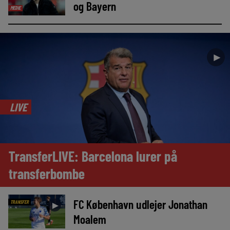
og Bayern
MEDIE
►
LIVE
TransferLIVE: Barcelona lurer på
transferbombe
FC København udlejer Jonathan
TRANSFER
►
Moalem