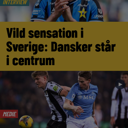
INTERVIEW
Vild sensation i
Sverige: Dansker står
i centrum
►
MEDIE