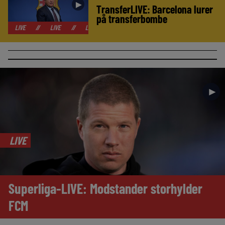
►
TransferLIVE: Barcelona lurer
på transferbombe
//
LIVE
//
LIVE
//
LIVE
//
LIVE
//
LIVE
//
LIVE
//
►
LIVE
Superliga-LIVE: Modstander storhylder
FCM