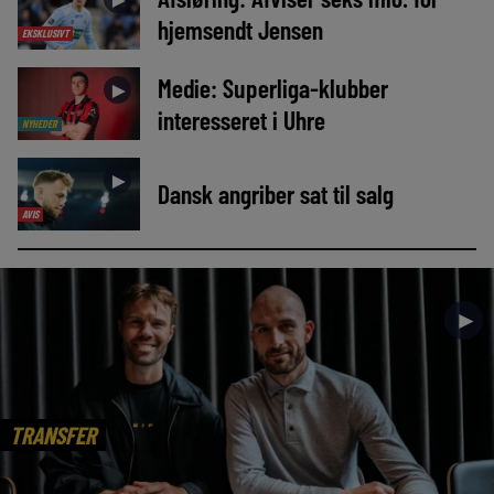
hjemsendt Jensen
EKSKLUSIVT
Medie: Superliga-klubber
►
interesseret i Uhre
NYHEDER
►
Dansk angriber sat til salg
AVIS
►
TRANSFER