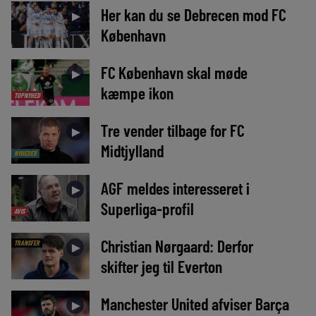
Her kan du se Debrecen mod FC
►
København
FC København skal møde
►
kæmpe ikon
TOPNYHED
Tre vender tilbage for FC
►
Midtjylland
NYHEDER
AGF meldes interesseret i
►
Superliga-profil
AVIS
Christian Nørgaard: Derfor
TRANSFER
►
skifter jeg til Everton
Manchester United afviser Barça
►