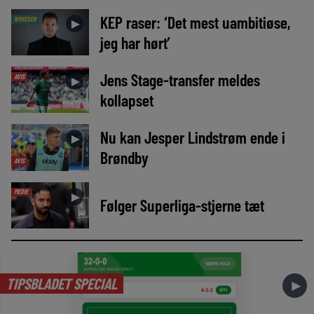
KEP raser: ‘Det mest uambitiøse,
NYHEDER
►
jeg har hørt’
Jens Stage-transfer meldes
AVIS
►
kollapset
Nu kan Jesper Lindstrøm ende i
►
Brøndby
AVIS
MEDIE
►
Følger Superliga-stjerne tæt
TIPSBLADET SPECIAL
►