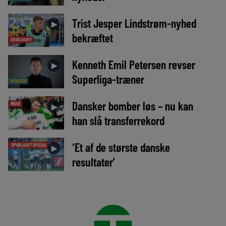
Trist Jesper Lindstrøm-nyhed
►
bekræftet
EKSKLUSIVT
Kenneth Emil Petersen revser
►
Superliga-træner
NYHEDER
Dansker bomber løs – nu kan
MEDIE
►
han slå transferrekord
‘Et af de største danske
TIPSBLADET SPECIAL
►
resultater’