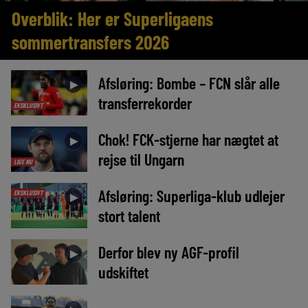
Overblik: Her er Superligaens
sommertransfers 2026
Afsløring: Bombe – FCN slår alle
►
transferrekorder
EKSKLUSIVT
Chok! FCK-stjerne har nægtet at
►
rejse til Ungarn
LIGE NU
Afsløring: Superliga-klub udlejer
EKSKLUSIVT
►
stort talent
Derfor blev ny AGF-profil
►
udskiftet