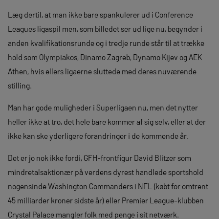
Læg dertil, at man ikke bare spankulerer ud i Conference
Leagues ligaspil men, som billedet ser ud lige nu, begynder i
anden kvalifikationsrunde og i tredje runde står til at trække
hold som Olympiakos, Dinamo Zagreb, Dynamo Kijev og AEK
Athen, hvis ellers ligaerne sluttede med deres nuværende
stilling.
Man har gode muligheder i Superligaen nu, men det nytter
heller ikke at tro, det hele bare kommer af sig selv, eller at der
ikke kan ske yderligere forandringer i de kommende år.
Det er jo nok ikke fordi, GFH-frontfigur David Blitzer som
mindretalsaktionær på verdens dyrest handlede sportshold
nogensinde Washington Commanders i NFL (købt for omtrent
45 milliarder kroner sidste år) eller Premier League-klubben
Crystal Palace mangler folk med penge i sit netværk.