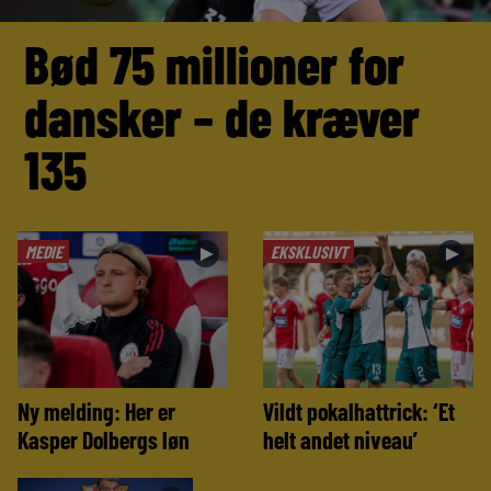
Bød 75 millioner for
dansker – de kræver
135
MEDIE
EKSKLUSIVT
►
►
Ny melding: Her er
Vildt pokalhattrick: ‘Et
Kasper Dolbergs løn
helt andet niveau’