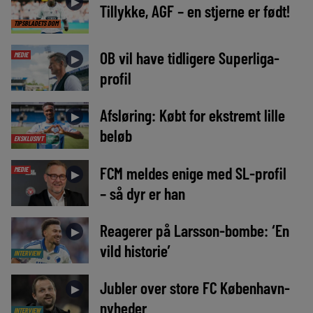
►
Tillykke, AGF – en stjerne er født!
TIPSBLADETS DOM
OB vil have tidligere Superliga-
MEDIE
►
profil
Afsløring: Købt for ekstremt lille
►
beløb
EKSKLUSIVT
FCM meldes enige med SL-profil
MEDIE
►
– så dyr er han
Reagerer på Larsson-bombe: ‘En
►
vild historie’
INTERVIEW
Jubler over store FC København-
►
nyheder
INTERVIEW