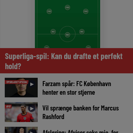
Superliga-spil: Kan du drafte et perfekt
hold?
Farzam spår: FC København
TIPSBLADET SPECIAL
►
henter en stor stjerne
Vil sprænge banken for Marcus
AVIS
►
Rashford
Afsløring: Afviser seks mio. for
►