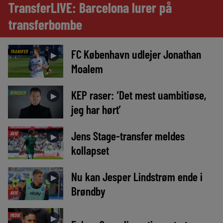
TransferLIVE: Barcelona lurer på
transferbombe
FC København udlejer Jonathan
TRANSFER
►
Moalem
KEP raser: ‘Det mest uambitiøse,
NYHEDER
►
jeg har hørt’
Jens Stage-transfer meldes
AVIS
►
kollapset
Nu kan Jesper Lindstrøm ende i
►
Brøndby
AVIS
MEDIE
►