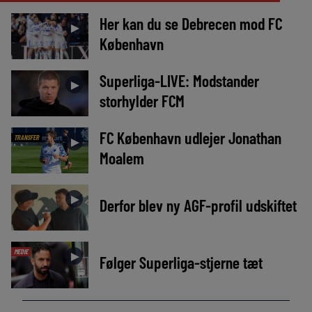
Her kan du se Debrecen mod FC
►
København
Superliga-LIVE: Modstander
►
storhylder FCM
FC København udlejer Jonathan
TRANSFER
►
Moalem
►
Derfor blev ny AGF-profil udskiftet
MEDIE
►
Følger Superliga-stjerne tæt