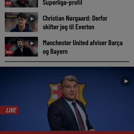
Superliga-profil
AVIS
Christian Nørgaard: Derfor
TRANSFER
►
skifter jeg til Everton
Manchester United afviser Barça
►
og Bayern
MEDIE
►
LIVE