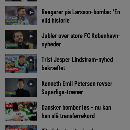
Reagerer på Larsson-bombe: ‘En
►
vild historie’
INTERVIEW
Jubler over store FC København-
►
nyheder
INTERVIEW
Trist Jesper Lindstrøm-nyhed
►
bekræftet
EKSKLUSIVT
Kenneth Emil Petersen revser
►
Superliga-træner
NYHEDER
Dansker bomber løs – nu kan
MEDIE
►
han slå transferrekord
TIPSBLADET SPECIAL