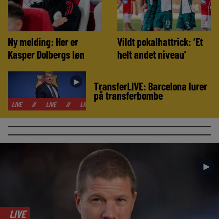
Ny melding: Her er
Vildt pokalhattrick: ‘Et
Kasper Dolbergs løn
helt andet niveau’
►
TransferLIVE: Barcelona lurer
på transferbombe
//
LIVE
//
LIVE
//
LIVE
//
LIVE
//
LIVE
//
LIVE
//
►
LIVE