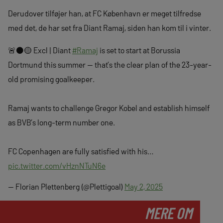
Derudover tilføjer han, at FC København er meget tilfredse
med det, de har set fra Diant Ramaj, siden han kom til i vinter.
🚨⚫️🟡 Excl | Diant
#Ramaj
is set to start at Borussia
Dortmund this summer — that’s the clear plan of the 23-year-
old promising goalkeeper.
Ramaj wants to challenge Gregor Kobel and establish himself
as BVB’s long-term number one.
FC Copenhagen are fully satisfied with his…
pic.twitter.com/vHznNTuN6e
— Florian Plettenberg (@Plettigoal)
May 2, 2025
MERE OM