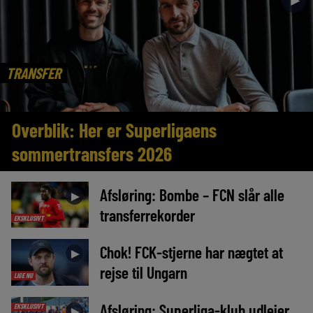
►
TRANSFER
Overblik: Her er Superligaens
sommertransfers 2026
Afsløring: Bombe – FCN slår alle
►
transferrekorder
EKSKLUSIVT
Chok! FCK-stjerne har nægtet at
►
rejse til Ungarn
LIGE NU
Afsløring: Superliga-klub udlejer
EKSKLUSIVT
►