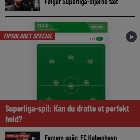
Følger Superliga-stjerne tæt
TIPSBLADET SPECIAL
►
Superliga-spil: Kan du drafte et perfekt
hold?
Farzam spår: FC København
TIPSBLADET SPECIAL
►