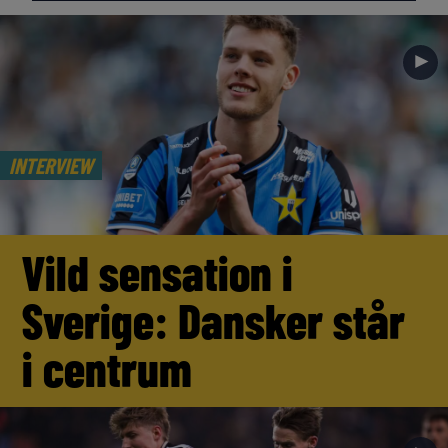
►
INTERVIEW
Vild sensation i
Sverige: Dansker står
i centrum