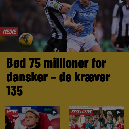
►
MEDIE
Bød 75 millioner for
dansker – de kræver
135
MEDIE
EKSKLUSIVT
►
►