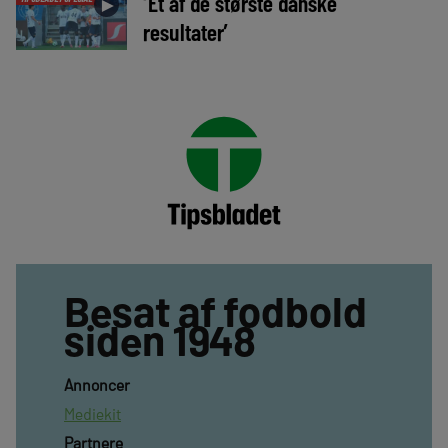
‘Et af de største danske
►
resultater’
Besat af fodbold
siden 1948
Annoncer
Mediekit
Partnere