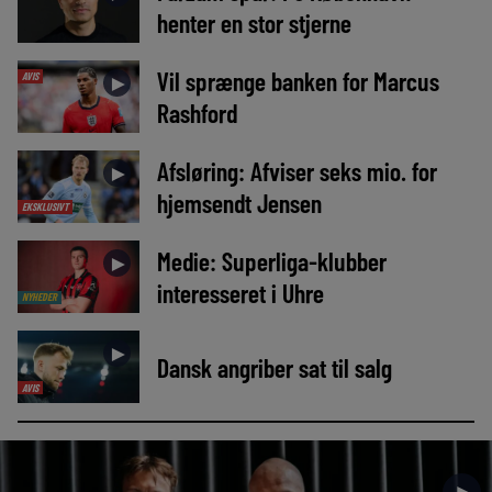
henter en stor stjerne
Vil sprænge banken for Marcus
AVIS
►
Rashford
Afsløring: Afviser seks mio. for
►
hjemsendt Jensen
EKSKLUSIVT
Medie: Superliga-klubber
►
interesseret i Uhre
NYHEDER
►
Dansk angriber sat til salg
AVIS