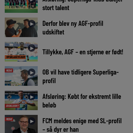
stort talent
Derfor blev ny AGF-profil
►
udskiftet
►
Tillykke, AGF – en stjerne er født!
TIPSBLADETS DOM
OB vil have tidligere Superliga-
MEDIE
►
profil
Afsløring: Købt for ekstremt lille
►
beløb
EKSKLUSIVT
FCM meldes enige med SL-profil
MEDIE
►
– så dyr er han