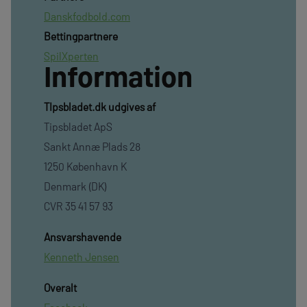
Danskfodbold.com
Bettingpartnere
SpilXperten
Information
TIpsbladet.dk udgives af
Tipsbladet ApS
Sankt Annæ Plads 28
1250 København K
Denmark (DK)
CVR 35 41 57 93
Ansvarshavende
Kenneth Jensen
Overalt