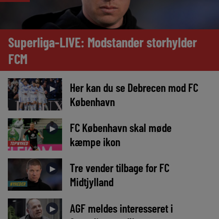
Superliga-LIVE: Modstander storhylder
FCM
Her kan du se Debrecen mod FC
►
København
FC København skal møde
►
kæmpe ikon
TOPNYHED
Tre vender tilbage for FC
►
Midtjylland
NYHEDER
AGF meldes interesseret i
►