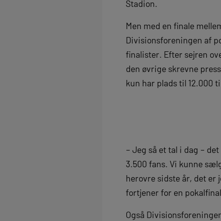
Stadion.
Men med en finale mellem
Divisionsforeningen af po
finalister. Efter sejren 
den øvrige skrevne presse
kun har plads til 12.000 t
– Jeg så et tal i dag – det
3.500 fans. Vi kunne sælg
herovre sidste år, det er
fortjener for en pokalfina
Også Divisionsforeningen