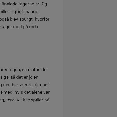
r finaledeltagerne er. Og
spiller rigtigt mange
r også blev spurgt, hvorfor
e taget med på råd i
nsforeningen, som afholder
ige, så det er jo en
og den har været, at man i
ære med, hvis det alene var
, fordi vi ikke spiller på