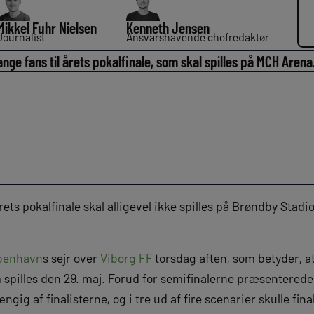
Mikkel Fuhr Nielsen
Kenneth Jensen
Journalist
Ansvarshavende chefredaktør
mange fans til årets pokalfinale, som skal spilles på MCH Arena
ets pokalfinale skal alligevel ikke spilles på Brøndby Stad
benhavn
s sejr over
Viborg FF
torsdag aften, som betyder, a
m spilles den 29. maj. Forud for semifinalerne præsenterede
ngig af finalisterne, og i tre ud af fire scenarier skulle fi