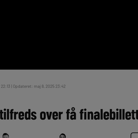
 22:13 | Opdateret: maj 8, 2025 23:42
ilfreds over få finalebillet