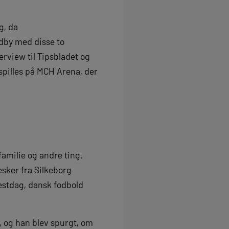
g, da
ndby med disse to
erview til Tipsbladet og
spilles på MCH Arena, der
 familie og andre ting.
esker fra Silkeborg
festdag, dansk fodbold
, og han blev spurgt, om