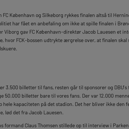
 FC København og Silkeborg rykkes finalen altså til Hernin
litiet har fået en anbefaling om ikke at spille finalen i Brø
over Viborg gav FC København-direktør Jacob Lauesen et int
, hvor FCK-bossen udtrykte ærgrelse over, at finalen skal 
ilskuere.
 er 3.500 billetter til fans, resten går til sponsorer og DBU’s
e 50.000 billetter bare til vores fans. Der var 12.000 menn
 jo hele kapaciteten på det stadion. Det her bliver ikke den 
le, lød det fra Jacob Lauesen.
s formand Claus Thomsen stillede op til interview i Parken