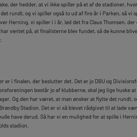
e, der hedder, at vi ikke spiller på et af de stadioner, hvo
e det rundt, og vi spiller også to ud af fire år i Parken, så vi 
iver Herning, vi spiller i i år, lød det fra Claus Thomsen, de
har ventet på, at finalisterne blev fundet, så de kunne bliv
:
der er i finalen, der beslutter det. Det er jo DBU og Divisio
nsforeningen består jo af klubberne, skal jeg lige huske at s
ger. Og den har været, at man ønsker at flytte det rundt, 
å Brøndby Stadion. Det er vi så blevet rådgivet til at lade v
lle have derud. Så har vi en mulighed for at spille i Herning
olds stadion.