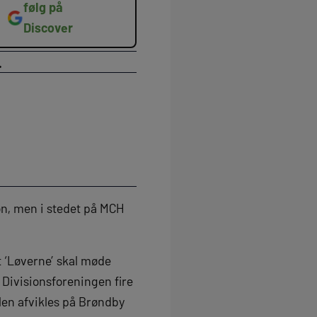
følg på
Discover
.
ion, men i stedet på MCH
t ‘Løverne’ skal møde
 Divisionsforeningen fire
nalen afvikles på Brøndby