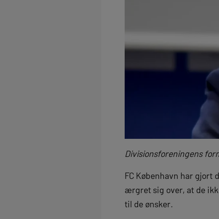
Divisionsforeningens for
FC København har gjort de
ærgret sig over, at de ik
til de ønsker.