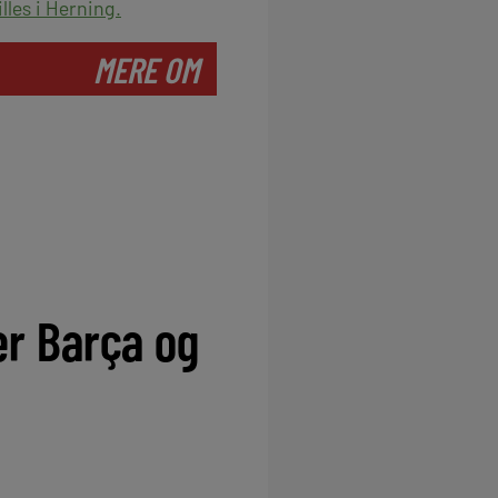
lles i Herning.
MERE OM
t
er Barça og