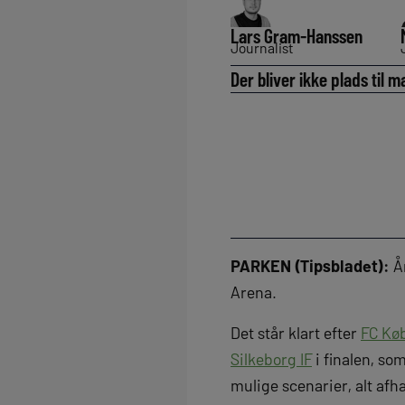
Lars Gram-Hanssen
Journalist
Der bliver ikke plads til 
PARKEN (Tipsbladet):
År
Arena.
Det står klart efter
FC Kø
Silkeborg IF
i finalen, so
mulige scenarier, alt afhæ