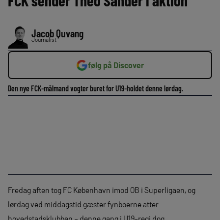
FCK sender Theo Sander i aktion
Jacob Quvang
Journalist
følg på Discover
Den nye FCK-målmand vogter buret for U19-holdet denne lørdag.
Fredag aften tog FC København imod OB i Superligaen, og
lørdag ved middagstid gæster fynboerne atter
hovedstadsklubben – denne gang i U19-regi dog.