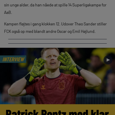
sin unge alder, da han nåede at spille 14 Superligakampe for
AaB.
Kampen fløjtes i gang klokken 12. Udover Theo Sander stiller
FCK også op med blandt andre Oscar og Emil Højlund.
INTERVIEW
►
Patrick Pentz med klar