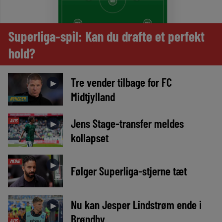
Superliga-spil: Kan du drafte et perfekt
hold?
Tre vender tilbage for FC
►
Midtjylland
NYHEDER
Jens Stage-transfer meldes
AVIS
►
kollapset
MEDIE
►
Følger Superliga-stjerne tæt
Nu kan Jesper Lindstrøm ende i
►
Brøndby
AVIS