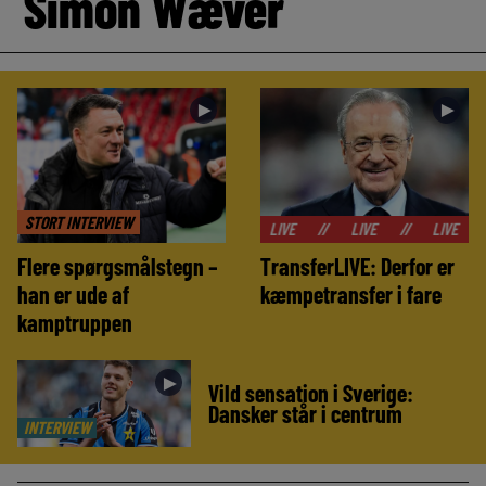
Simon Wæver
►
►
STORT INTERVIEW
//
LIVE
//
LIVE
//
LIVE
//
LIVE
Flere spørgsmålstegn –
TransferLIVE: Derfor er
han er ude af
kæmpetransfer i fare
kamptruppen
►
Vild sensation i Sverige:
Dansker står i centrum
INTERVIEW