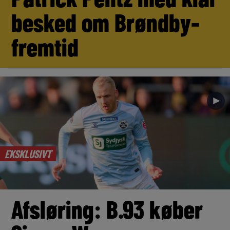
besked om Brøndby-
fremtid
►
EKSKLUSIVT
Afsløring: B.93 køber