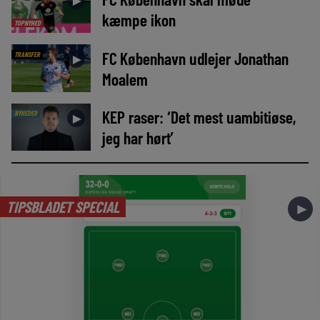
►
kæmpe ikon
TOPNYHED
FC København udlejer Jonathan
TRANSFER
►
Moalem
KEP raser: ‘Det mest uambitiøse,
NYHEDER
►
jeg har hørt’
TIPSBLADET SPECIAL
►