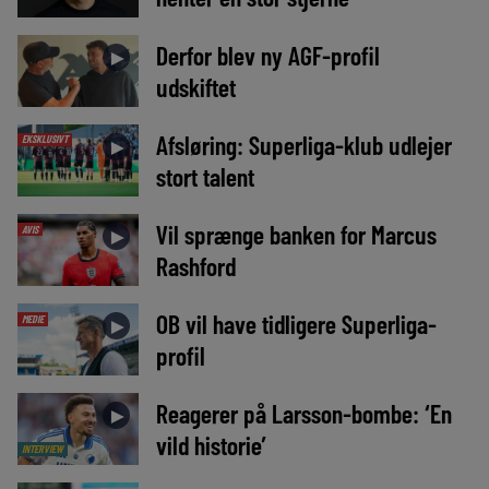
Derfor blev ny AGF-profil
►
udskiftet
Afsløring: Superliga-klub udlejer
EKSKLUSIVT
►
stort talent
Vil sprænge banken for Marcus
AVIS
►
Rashford
OB vil have tidligere Superliga-
MEDIE
►
profil
Reagerer på Larsson-bombe: ‘En
►
vild historie’
INTERVIEW