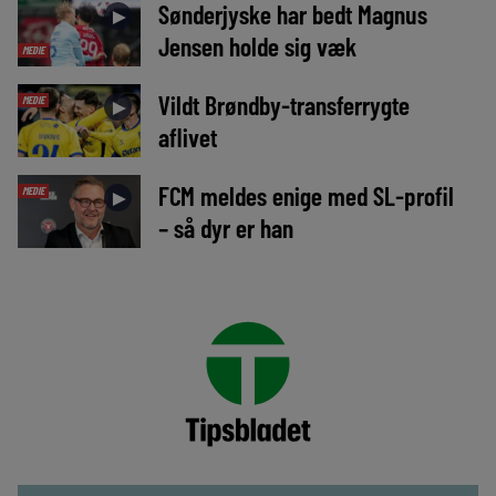
Sønderjyske har bedt Magnus
►
Jensen holde sig væk
MEDIE
Vildt Brøndby-transferrygte
MEDIE
►
aflivet
FCM meldes enige med SL-profil
MEDIE
►
– så dyr er han