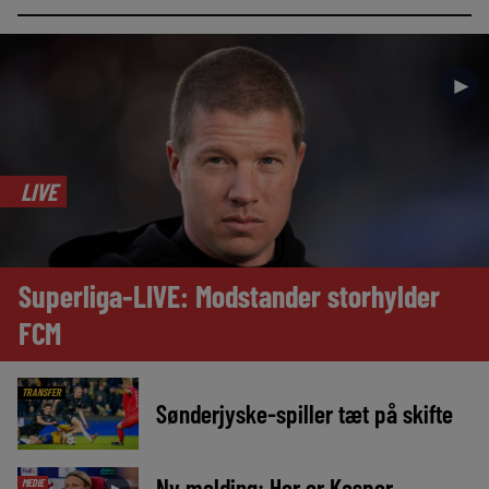
►
LIVE
Superliga-LIVE: Modstander storhylder
FCM
TRANSFER
Sønderjyske-spiller tæt på skifte
Ny melding: Her er Kasper
MEDIE