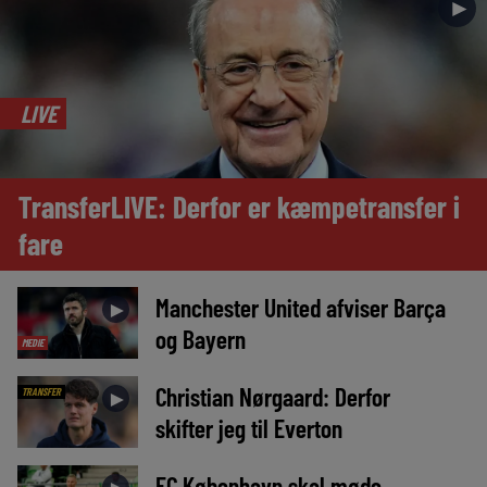
►
LIVE
TransferLIVE: Derfor er kæmpetransfer i
fare
Manchester United afviser Barça
►
og Bayern
MEDIE
Christian Nørgaard: Derfor
TRANSFER
►
skifter jeg til Everton
FC København skal møde