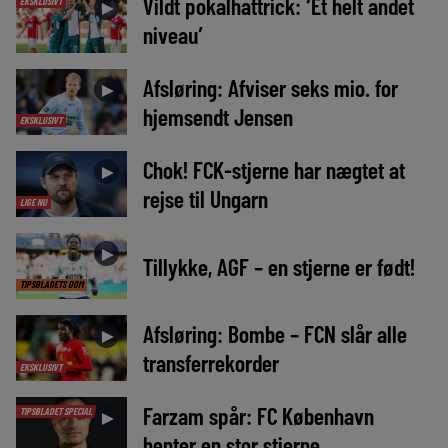
Vildt pokalhattrick: ‘Et helt andet
EKSKLUSIVT
►
niveau’
Afsløring: Afviser seks mio. for
►
hjemsendt Jensen
EKSKLUSIVT
Chok! FCK-stjerne har nægtet at
►
rejse til Ungarn
LIGE NU
►
Tillykke, AGF – en stjerne er født!
TIPSBLADETS DOM
Afsløring: Bombe – FCN slår alle
►
transferrekorder
EKSKLUSIVT
Farzam spår: FC København
TIPSBLADET SPECIAL
►
henter en stor stjerne