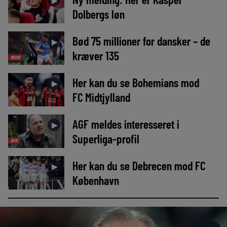
►
Dolbergs løn
Bød 75 millioner for dansker – de
►
kræver 135
MEDIE
Her kan du se Bohemians mod
►
FC Midtjylland
AGF meldes interesseret i
►
Superliga-profil
AVIS
Her kan du se Debrecen mod FC
►
København