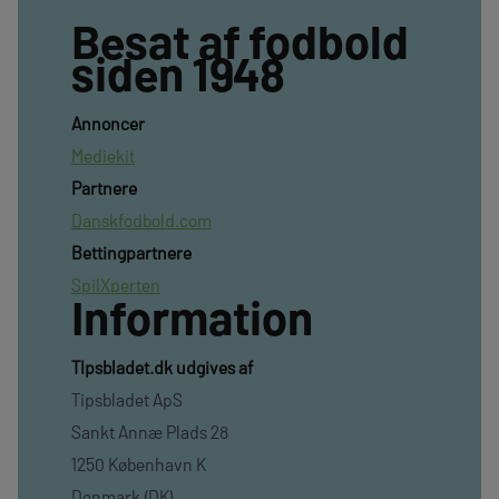
Besat af fodbold
siden 1948
Annoncer
Mediekit
Partnere
Danskfodbold.com
Bettingpartnere
SpilXperten
Information
TIpsbladet.dk udgives af
Tipsbladet ApS
Sankt Annæ Plads 28
1250 København K
Denmark (DK)