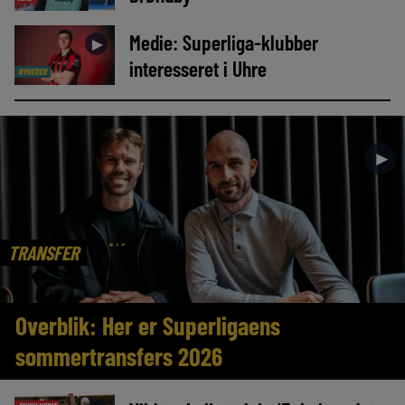
Medie: Superliga-klubber
►
interesseret i Uhre
NYHEDER
►
TRANSFER
Overblik: Her er Superligaens
sommertransfers 2026