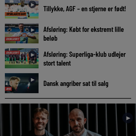
►
Tillykke, AGF – en stjerne er født!
TIPSBLADETS DOM
Afsløring: Købt for ekstremt lille
►
beløb
EKSKLUSIVT
Afsløring: Superliga-klub udlejer
EKSKLUSIVT
►
stort talent
►
Dansk angriber sat til salg
AVIS
►