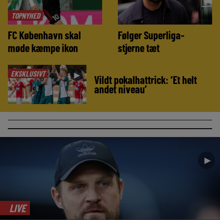
TOPNYHED
FC København skal
Følger Superliga-
møde kæmpe ikon
stjerne tæt
EKSKLUSIVT
►
Vildt pokalhattrick: ‘Et helt
andet niveau’
►
LIVE