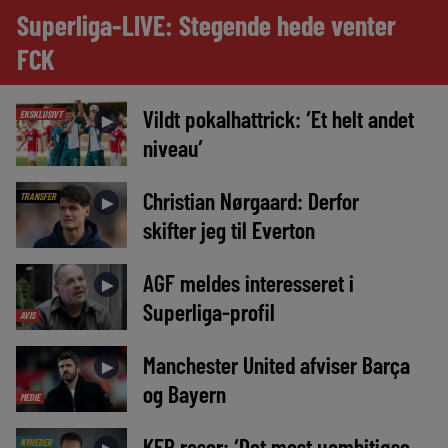
Superliga-LIVE: Stegende hede venter
FCK
Vildt pokalhattrick: ‘Et helt andet
EKSKLUSIVT
►
niveau’
Christian Nørgaard: Derfor
TRANSFER
►
skifter jeg til Everton
AGF meldes interesseret i
►
Superliga-profil
AVIS
Manchester United afviser Barça
►
og Bayern
MEDIE
KEP raser: ‘Det mest uambitiøse,
NYHEDER