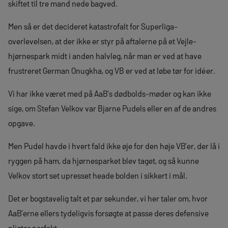
skiftet til tre mand nede bagved.
Men så er det decideret katastrofalt for Superliga-
overlevelsen, at der ikke er styr på aftalerne på et Vejle-
hjørnespark midt i anden halvleg, når man er ved at have
frustreret German Onugkha, og VB er ved at løbe tør for idéer.
Vi har ikke været med på AaB’s dødbolds-møder og kan ikke
sige, om Stefan Velkov var Bjarne Pudels eller en af de andres
opgave.
Men Pudel havde i hvert fald ikke øje for den høje VB’er, der lå i
ryggen på ham, da hjørnesparket blev taget, og så kunne
Velkov stort set upresset heade bolden i sikkert i mål.
Det er bogstavelig talt et par sekunder, vi her taler om, hvor
AaB’erne ellers tydeligvis forsøgte at passe deres defensive
pligter perfekt.