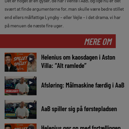
Det er noget af en gyser, de har i vente i AaB, og lige nu er det
svært at finde argumenterne for, man skulle være bedre stillet
end ellers målfattige Lyngby – eller Vejle – i det drama, vi har
på menuen de næste fire uger.
MERE OM
Helenius om kaosdagen i Aston
►
Villa: “Alt ramlede”
►
Afsløring: Målmaskine færdig i AaB
EKSKLUSIVT
►
AaB spiller sig på førstepladsen
NYHEDER
Helenius gør op med fortællingen