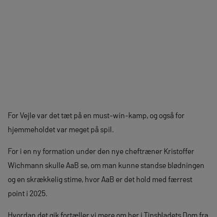
For Vejle var det tæt på en must-win-kamp, og også for
hjemmeholdet var meget på spil.
For i en ny formation under den nye cheftræner Kristoffer
Wichmann skulle AaB se, om man kunne standse blødningen
og en skrækkelig stime, hvor AaB er det hold med færrest
point i 2025.
Hvordan det gik fortæller vi mere om her i Tipsbladets Dom fra