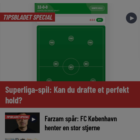
TIPSBLADET SPECIAL
►
Superliga-spil: Kan du drafte et perfekt
hold?
Farzam spår: FC København
TIPSBLADET SPECIAL
►
henter en stor stjerne