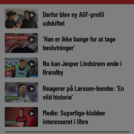
Derfor blev ny AGF-profil
►
udskiftet
‘Han er ikke bange for at tage
TIPSBLADET SPECIAL
►
beslutninger’
Nu kan Jesper Lindstrøm ende i
►
Brøndby
AVIS
Reagerer på Larsson-bombe: ‘En
►
vild historie’
INTERVIEW
Medie: Superliga-klubber
►
interesseret i Uhre
NYHEDER