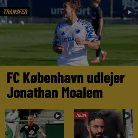
TRANSFER
►
FC København udlejer
Jonathan Moalem
MEDIE
►
►