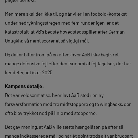
Men mere skal der ikke til, og når vi er i en fodbold-kontekst
under nedrykningsstregen med fem runder igen, er det
katastrofalt, at VB’s bedste hovedstødsspiller efter German
Onugkha så nemt scorer et så vigtigt mål.
Og det er bitter ironi på en aften, hvor AaB ikke begik ret
mange defensive fejl efter den tsunami af fejltagelser, der har
kendetegnet især 2025.
Kampens detalje:
Det var voldsomt at se, hvor lavt AaB stod i en ny
forsvarsformation med tre midtstoppere og to wingbacks, der
ofte blev trykket ned på linje med stopperne.
Det gav mening, at AaB ville sætte hængelåsen på efter så
mange indkasserede mål, og når ét point trods alt var brugbart