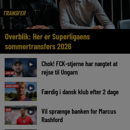
TRANSFER
Overblik: Her er Superligaens
sommertransfers 2026
Chok! FCK-stjerne har nægtet at
►
rejse til Ungarn
LIGE NU
EKSKLUSIVT
►
Færdig i dansk klub efter 2 dage
Vil sprænge banken for Marcus
AVIS
►
Rashford