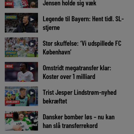
Jensen holde sig væk
MEDIE
Legende til Bayern: Hent tidl. SL-
NYHEDER
►
stjerne
Stor skuffelse: ‘Vi udspillede FC
►
København’
NYHEDER
Omstridt megatransfer klar:
MEDIE
►
Koster over 1 milliard
Trist Jesper Lindstrøm-nyhed
►
bekræftet
EKSKLUSIVT
Dansker bomber løs – nu kan
MEDIE
►
han slå transferrekord