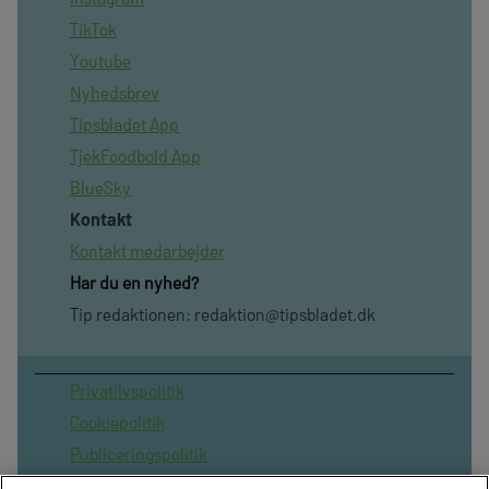
TikTok
Youtube
Nyhedsbrev
Tipsbladet App
TjekFoodbold App
BlueSky
Kontakt
Kontakt medarbejder
Har du en nyhed?
Tip redaktionen:
redaktion@tipsbladet.dk
Privatilvspolitik
Cookiepolitik
Publiceringspolitik
Vilkår for brug af sitet