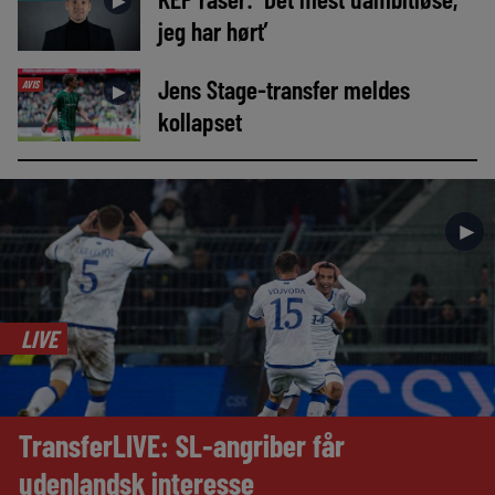
►
jeg har hørt’
Jens Stage-transfer meldes
AVIS
►
kollapset
►
LIVE
TransferLIVE: SL-angriber får
udenlandsk interesse