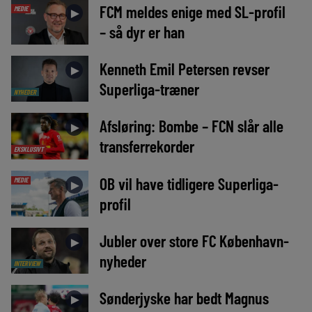
FCM meldes enige med SL-profil
MEDIE
►
– så dyr er han
Kenneth Emil Petersen revser
►
Superliga-træner
NYHEDER
Afsløring: Bombe – FCN slår alle
►
transferrekorder
EKSKLUSIVT
OB vil have tidligere Superliga-
MEDIE
►
profil
Jubler over store FC København-
►
nyheder
INTERVIEW
Sønderjyske har bedt Magnus
►