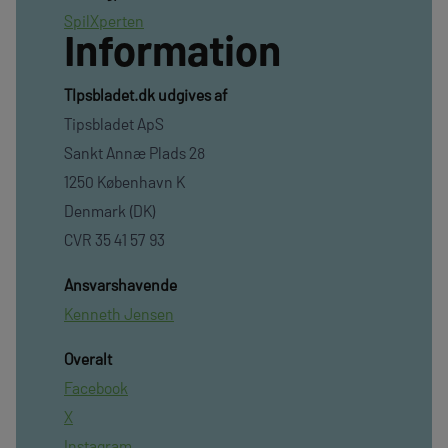
SpilXperten
Information
TIpsbladet.dk udgives af
Tipsbladet ApS
Sankt Annæ Plads 28
1250 København K
Denmark (DK)
CVR 35 41 57 93
Ansvarshavende
Kenneth Jensen
Overalt
Facebook
X
Instagram