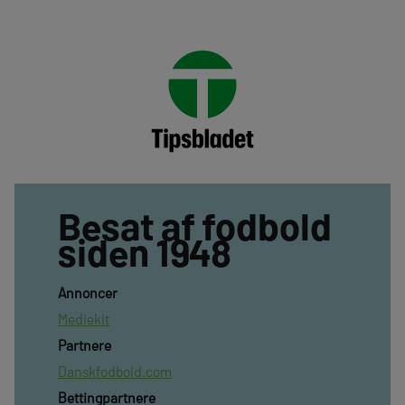
Besat af fodbold
siden 1948
Annoncer
Mediekit
Partnere
Danskfodbold.com
Bettingpartnere