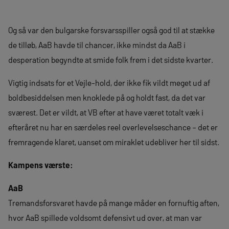
Og så var den bulgarske forsvarsspiller også god til at stække
de tilløb, AaB havde til chancer, ikke mindst da AaB i
desperation begyndte at smide folk frem i det sidste kvarter.
Vigtig indsats for et Vejle-hold, der ikke fik vildt meget ud af
boldbesiddelsen men knoklede på og holdt fast, da det var
sværest. Det er vildt, at VB efter at have været totalt væk i
efteråret nu har en særdeles reel overlevelseschance – det er
fremragende klaret, uanset om miraklet udebliver her til sidst.
Kampens værste:
AaB
Tremandsforsvaret havde på mange måder en fornuftig aften,
hvor AaB spillede voldsomt defensivt ud over, at man var