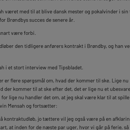
h været med til at blive dansk mester og pokalvinder i sin
 for Brøndbys succes de senere år.
snart være forbi.
løber den tidligere anførers kontrakt i Brøndby, og han v
h i et stort interview med Tipsbladet.
 der er flere spørgsmål om, hvad der kommer til ske. Lige n
 der kommer til at ske efter det, det er lige nu et ubesvar
for lige nu handler det om, at jeg skal være klar til at spill
evin Mensah og fortsætter:
 kontraktudløb, jo tættere vil jeg også være på en afklari
art, at inden for de næste par uger, hvor vi går på ferie, så 