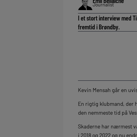
Emil Bellaiche
Journalist
I et stort interview med T
fremtid i Brøndby.
Kevin Mensah går en uvis
En rigtig klubmand, der h
den nemmeste tid på Vest
Skaderne har nærmest væ
i 2018 og 2022 og nu end