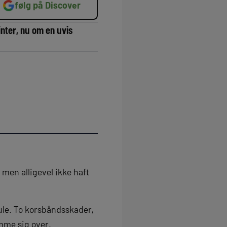
følg på Discover
inter, nu om en uvis
 men alligevel ikke haft
le. To korsbåndsskader,
mme sig over.