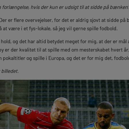
l en forlængelse, hvis der kun er udsigt til at sidde på bænken
Der er flere overvejelser, for det er aldrig sjovt at sidde på
å at være i et fys-lokale, så jeg vil gerne spille fodbold.
 hold, og det har altid betydet meget for mig, at der er mål a
dby er der kvalitet til at spille med om mesterskabet hvert år
m pokaltitler og spille i Europa, og det er for mig det, fodb
 billedet.