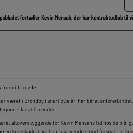
ipsbladet fortæller Kevin Mensah, der har kontraktudløb til v
 fremtid i møde.
ar været i Brøndby i snart otte år, har båret anførerbindet,
egnen – langt fra endda.
ret altoverskyggende for Kevin Mensahs tid hos de blå-gu
nu en knæskade, som han i skrivende stund forsøger at ko