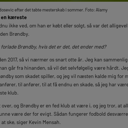
osevic efter det tabte mesterskab i sommer. Foto: Alamy
a en kæreste
 ikke ved, om han er købt eller solgt, så var det alligevel 
 uden Brøndby.
 forlade Brøndby, hvis det er det, det ender med?
den 2017, så vi nærmer os snart otte år. Jeg kan sammenlig
s man går fra hinanden, så vil det selvfølgelig være hårdt. 
øndby som skadet spiller, og jeg vil næsten kalde mig for ma
nfører, til anfører, til at få endnu en skade, så jeg har være
ste klub.
t over, og Brøndby er en fed klub at være i, og jeg tror, at al
 kunne være der for evigt. Sådan fungerer fodbold desværre
 at ske, siger Kevin Mensah.