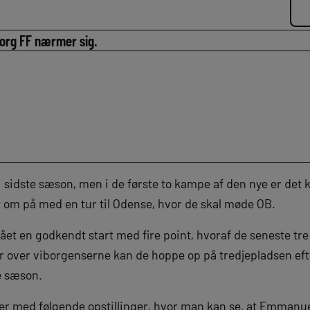
org FF nærmer sig.
 sidste sæson, men i de første to kampe af den nye er det ku
et om på med en tur til Odense, hvor de skal møde OB.
et en godkendt start med fire point, hvoraf de seneste tr
r over viborgenserne kan de hoppe op på tredjepladsen efte
e sæson.
 med følgende opstillinger, hvor man kan se, at Emmanue