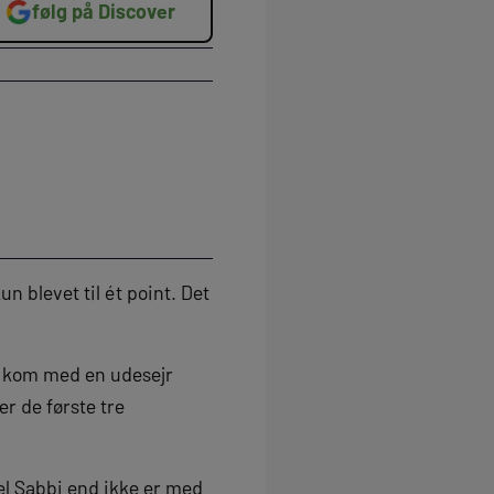
følg på Discover
n blevet til ét point. Det
e kom med en udesejr
r de første tre
l Sabbi end ikke er med