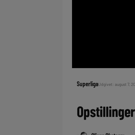
Superliga
Udgivet: august 7, 20
Opstillinge