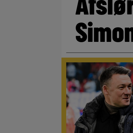
Afslø
Simo