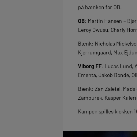
på bænken for OB.
OB
: Martin Hansen – Bjø
Leroy Owusu, Charly Horn
Bænk: Nicholas Mickelson
Kjerrumgaard, Max Ejdu
Viborg FF
: Lucas Lund, 
Ementa, Jakob Bonde, O
Bænk: Zan Zaletel, Mads 
Zamburek, Kasper Kiiler
Kampen spilles klokken 1