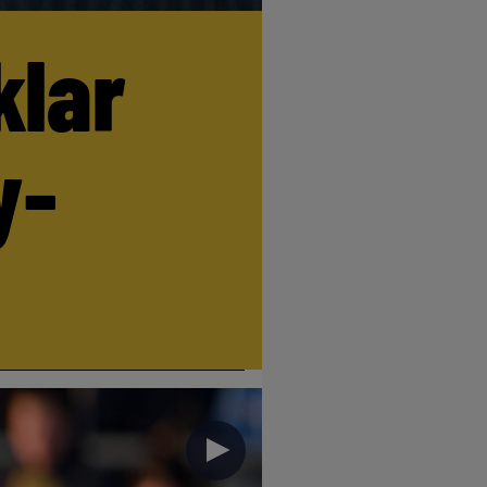
klar
y-
►