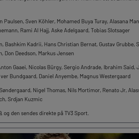
rn Paulsen, Sven Köhler, Mohamed Buya Turay, Alasana Ma
emann, Rami Al Hajj, Aske Adelgaard, Tobias Slotsager
, Bashkim Kadrii, Hans Christian Bernat, Gustav Grubbe, S
m, Don Deedson, Markus Jensen
Anton Gaaei, Nicolas Bürgy, Sergio Andrade, Ibrahim Said,
liver Bundgaard, Daniel Anyembe, Magnus Westergaard
Søndergaard, Nigel Thomas, Nils Mortimor, Renato Jr, Alas
ich, Srdjan Kuzmic
9, og den sendes direkte på TV3 Sport.