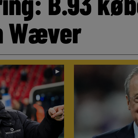
ring: B.93 køb
n Wæver
►