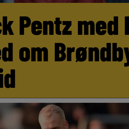
ck Pentz med 
d om Brøndb
id