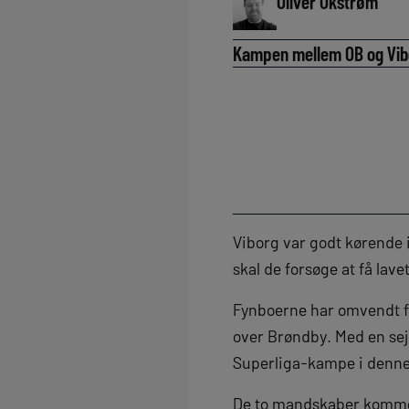
Oliver Okstrøm
Kampen mellem OB og Vib
Viborg var godt kørende i
skal de forsøge at få lav
Fynboerne har omvendt få
over Brøndby. Med en sej
Superliga-kampe i denn
De to mandskaber kommer