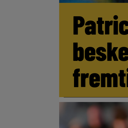
Patri
beske
fremt