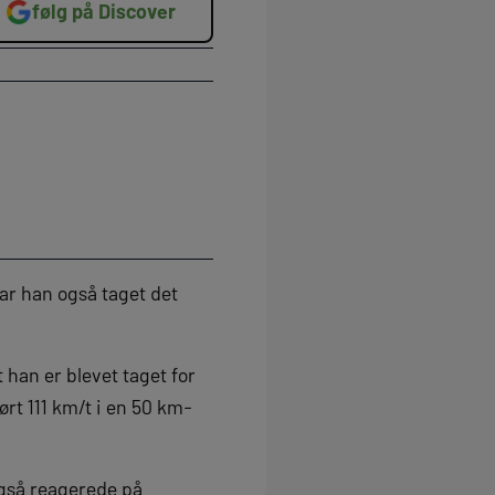
følg på Discover
ar han også taget det
 han er blevet taget for
rt 111 km/t i en 50 km-
gså reagerede på