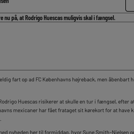
dsen
e nu på, at Rodrigo Huescas muligvis skal i fængsel.
ldig fart op ad FC Københavns højreback, men åbenbart h
odrigo Huescas risikerer at skulle en tur i fængsel, efter at
vns mexicaner har fået frataget sit kørekort for at have kø
.
ed nyheden her til formiddag, hvor Sune Smith-Nielsen o