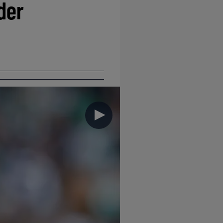
der
►