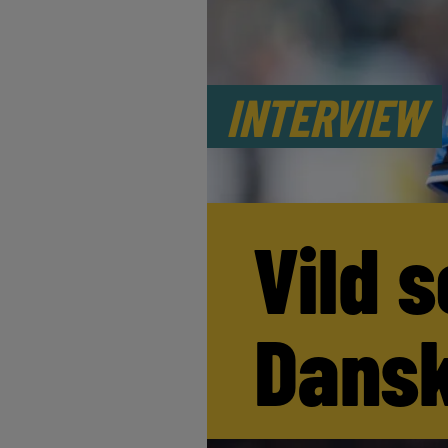
INTERVIEW
Vild s
Dansk