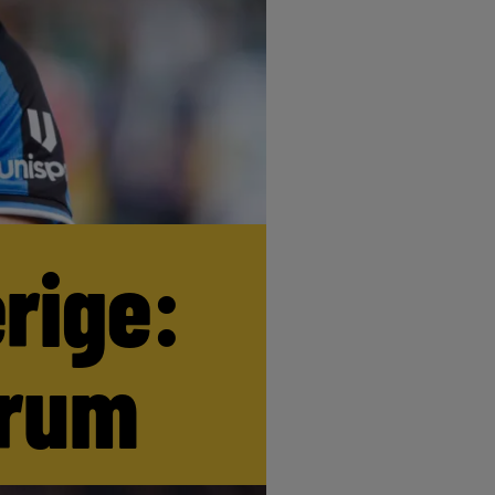
erige:
trum