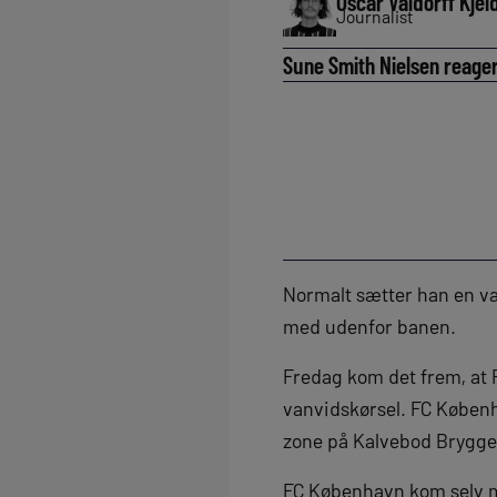
Oscar Valdorff Kjel
Journalist
Sune Smith Nielsen reager
Normalt sætter han en væ
med udenfor banen.
Fredag kom det frem, at R
vanvidskørsel. FC Københa
zone på Kalvebod Brygge
FC København kom selv m