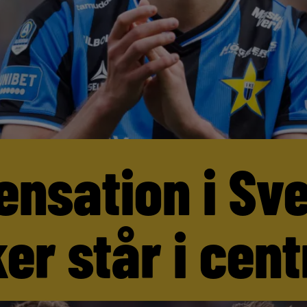
ensation i Sv
er står i cen