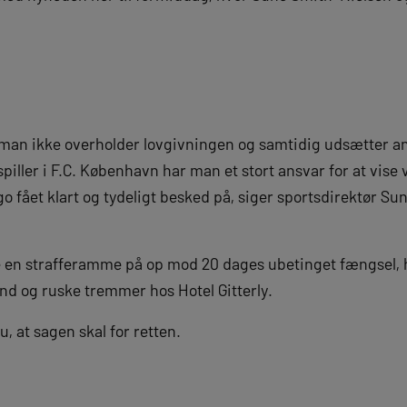
t man ikke overholder lovgivningen og samtidig udsætter an
iller i F.C. København har man et stort ansvar for at vise
go fået klart og tydeligt besked på, siger sportsdirektør Su
 en strafferamme på op mod 20 dages ubetinget fængsel, hv
r ind og ruske tremmer hos Hotel Gitterly.
 at sagen skal for retten.