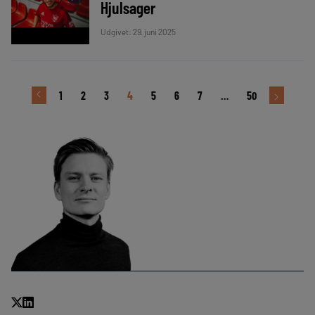
Hjulsager
Udgivet: 29. juni 2025
1
2
3
4
5
6
7
…
50