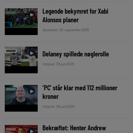
Legende bekymret for Xabi
NYHEDER
►
Alonsos planer
Opdateret: 30. september 2025
NYHEDER
Delaney spillede nøglerolle
►
Udgivet: 29. juni 2025
‘PC’ står klar med 112 millioner
NYHEDER
►
kroner
Udgivet: 29. juni 2025
Bekræftet: Henter Andrew
NYHEDER
►