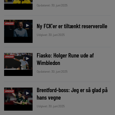
Opdateret: 30. juni 2025
NYHEDER
Ny FCK’er er tiltænkt reserverolle
►
Udgivet: 30. juni 2025
Fiasko: Holger Rune ude af
NYHEDER
►
Wimbledon
Opdateret: 30. juni 2025
Brentford-boss: Jeg er så glad på
NYHEDER
►
hans vegne
Udgivet: 30. juni 2025