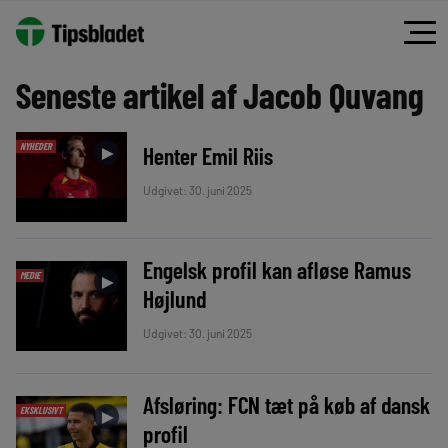
Seneste artikel af Jacob Quvang
NYHEDER
Henter Emil Riis
►
Udgivet: 30. juni 2025
Engelsk profil kan afløse Ramus
MEDIE
►
Højlund
Udgivet: 30. juni 2025
Afsløring: FCN tæt på køb af dansk
EKSKLUSIVT
►
profil