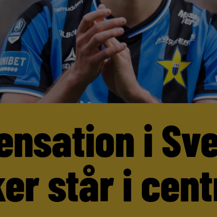
ensation i Sv
er står i cen