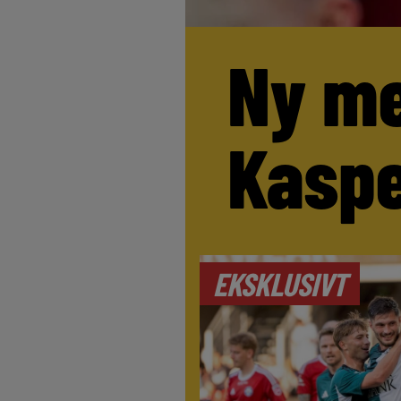
Ny me
Kaspe
EKSKLUSIVT