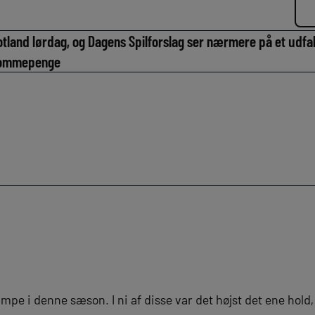
kotland lørdag, og Dagens Spilforslag ser nærmere på et udfa
t lommepenge
kampe i denne sæson. I ni af disse var det højst det ene hol