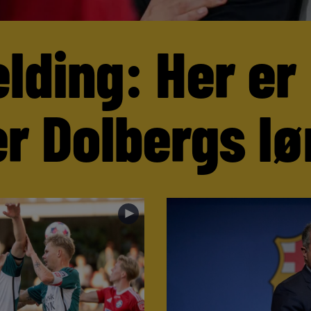
lding: Her er
r Dolbergs lø
►