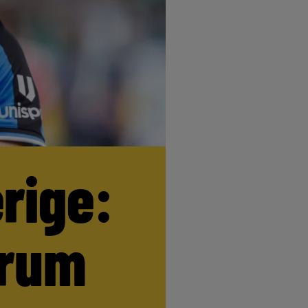
erige:
trum