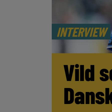
INTERVIEW
Vild s
Dansk