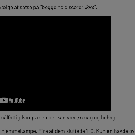
ælge at satse på “begge hold scorer
ikke
“.
en målfattig kamp, men det kan være smag og behag.
eks hjemmekampe. Fire af dem sluttede 1-0. Kun én havde ov