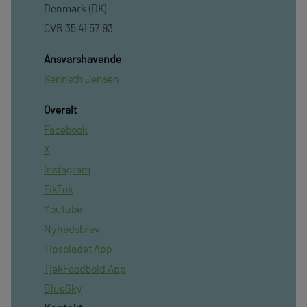
Denmark (DK)
CVR 35 41 57 93
Ansvarshavende
Kenneth Jensen
Overalt
Facebook
X
Instagram
TikTok
Youtube
Nyhedsbrev
Tipsbladet App
TjekFoodbold App
BlueSky