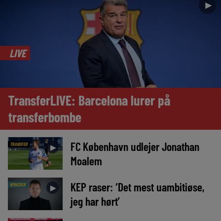
►
LIVE
TransferLIVE: Barcelona lurer på
transferbombe
FC København udlejer Jonathan
TRANSFER
►
Moalem
KEP raser: ‘Det mest uambitiøse,
NYHEDER
►
jeg har hørt’