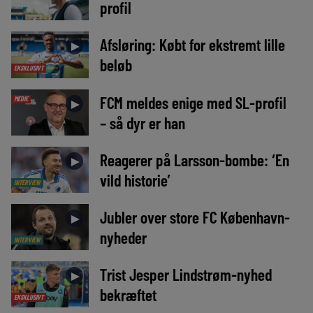
profil
Afsløring: Købt for ekstremt lille
►
beløb
EKSKLUSIVT
FCM meldes enige med SL-profil
MEDIE
►
– så dyr er han
Reagerer på Larsson-bombe: ‘En
►
vild historie’
INTERVIEW
Jubler over store FC København-
►
nyheder
INTERVIEW
Trist Jesper Lindstrøm-nyhed
►
bekræftet
EKSKLUSIVT