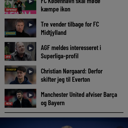
FC København skal møde
►
kæmpe ikon
TOPNYHED
Tre vender tilbage for FC
►
Midtjylland
NYHEDER
AGF meldes interesseret i
►
Superliga-profil
AVIS
Christian Nørgaard: Derfor
TRANSFER
►
skifter jeg til Everton
Manchester United afviser Barça
►
og Bayern
MEDIE