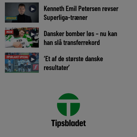
Kenneth Emil Petersen revser
►
Superliga-træner
NYHEDER
Dansker bomber løs – nu kan
MEDIE
►
han slå transferrekord
‘Et af de største danske
TIPSBLADET SPECIAL
►
resultater’