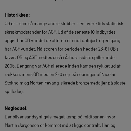
Historikken:
OB er – som så mange andre klubber – en nyere tids statistisk
skrækmodstander for AGF. Ud af de seneste 10 indbyrdes
opgør har OB vundet de otte, en er endt uafgjort, og en gang
har AGF vundet. Målscoren for perioden hedder 23-6 i OB’s
favør. OB og AGF mødtes også i Århus i sidste spillerunde i
2006. Dengang var AGF allerede inden kampen rykket ud af
rækken, mens OB med en 2-0 sejr på scoringer af Nicolai
Stokholm og Morten Fevang, sikrede bronzemedaljer på sidste
spilledag.
Nøgleduel:
Der bliver sandsynligvis meget kamp på midtbanen, hvor
Martin Jørgensen er kommet ind at ligge centralt. Han og