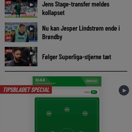
Jens Stage-transfer meldes
AVIS
►
kollapset
Nu kan Jesper Lindstrøm ende i
►
Brøndby
AVIS
MEDIE
►
Følger Superliga-stjerne tæt
TIPSBLADET SPECIAL
►