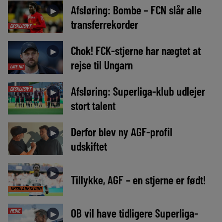
Afsløring: Bombe – FCN slår alle
►
transferrekorder
EKSKLUSIVT
Chok! FCK-stjerne har nægtet at
►
rejse til Ungarn
LIGE NU
Afsløring: Superliga-klub udlejer
EKSKLUSIVT
►
stort talent
Derfor blev ny AGF-profil
►
udskiftet
►
Tillykke, AGF – en stjerne er født!
TIPSBLADETS DOM
OB vil have tidligere Superliga-
MEDIE
►