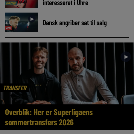
interesseret i Uhre
NYHEDER
►
Dansk angriber sat til salg
AVIS
►
TRANSFER
Overblik: Her er Superligaens
sommertransfers 2026