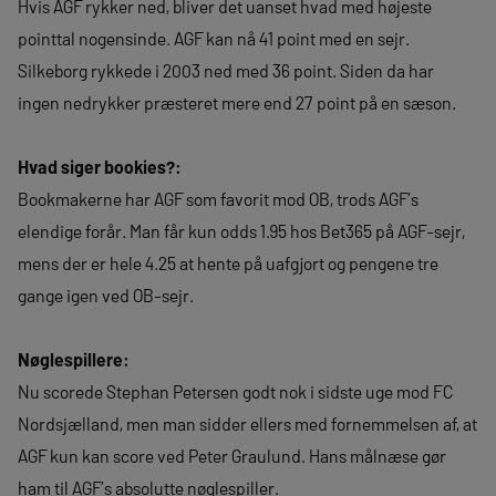
Hvis AGF rykker ned, bliver det uanset hvad med højeste
pointtal nogensinde. AGF kan nå 41 point med en sejr.
Silkeborg rykkede i 2003 ned med 36 point. Siden da har
ingen nedrykker præsteret mere end 27 point på en sæson.
Hvad siger bookies?:
Bookmakerne har AGF som favorit mod OB, trods AGF’s
elendige forår. Man får kun odds 1.95 hos Bet365 på AGF-sejr,
mens der er hele 4.25 at hente på uafgjort og pengene tre
gange igen ved OB-sejr.
Nøglespillere:
Nu scorede Stephan Petersen godt nok i sidste uge mod FC
Nordsjælland, men man sidder ellers med fornemmelsen af, at
AGF kun kan score ved Peter Graulund. Hans målnæse gør
ham til AGF’s absolutte nøglespiller.