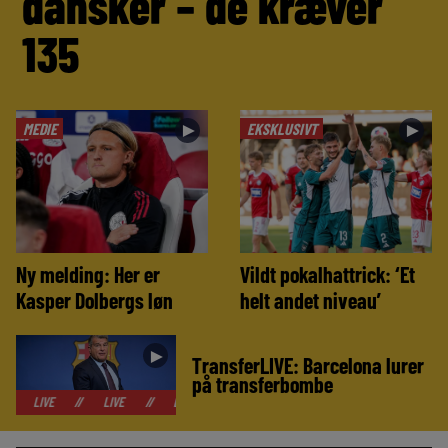
dansker – de kræver
135
MEDIE
EKSKLUSIVT
►
►
Ny melding: Her er
Vildt pokalhattrick: ‘Et
Kasper Dolbergs løn
helt andet niveau’
►
TransferLIVE: Barcelona lurer
på transferbombe
//
LIVE
//
LIVE
//
LIVE
//
LIVE
//
LIVE
//
LIVE
//