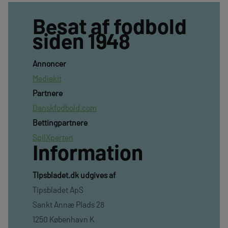
Besat af fodbold
siden 1948
Annoncer
Mediekit
Partnere
Danskfodbold.com
Bettingpartnere
SpilXperten
Information
TIpsbladet.dk udgives af
Tipsbladet ApS
Sankt Annæ Plads 28
1250 København K