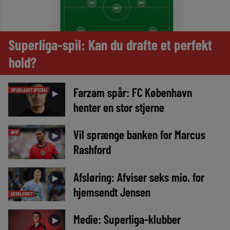
Superliga-spil: Kan du drafte et perfekt
hold?
Farzam spår: FC København
TIPSBLADET SPECIAL
►
henter en stor stjerne
Vil sprænge banken for Marcus
AVIS
►
Rashford
Afsløring: Afviser seks mio. for
►
hjemsendt Jensen
EKSKLUSIVT
Medie: Superliga-klubber
►