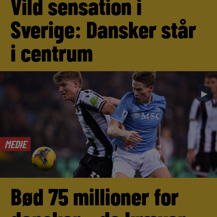
Vild sensation i
Sverige: Dansker står
i centrum
►
MEDIE
Bød 75 millioner for