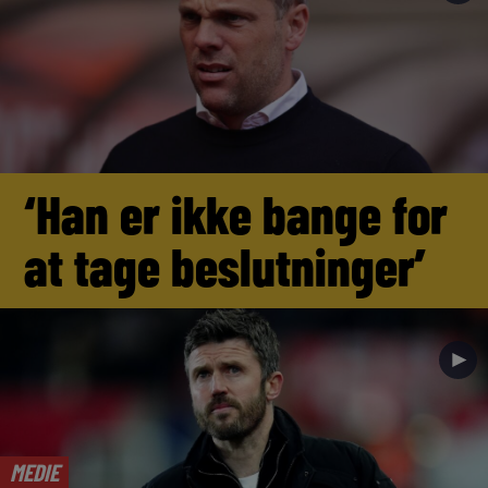
‘Han er ikke bange for
at tage beslutninger’
►
MEDIE