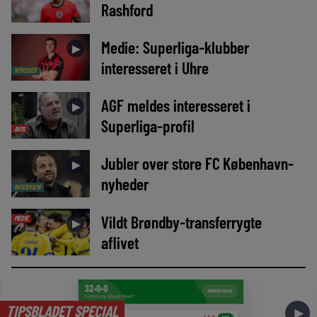
Rashford
Medie: Superliga-klubber
►
interesseret i Uhre
NYHEDER
AGF meldes interesseret i
►
Superliga-profil
AVIS
Jubler over store FC København-
►
nyheder
INTERVIEW
Vildt Brøndby-transferrygte
MEDIE
►
aflivet
TIPSBLADET SPECIAL
►