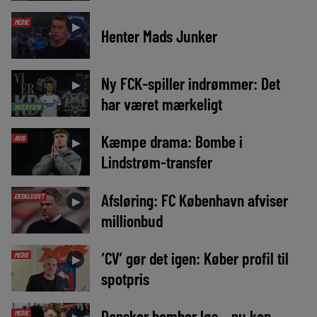
MEDIE
►
Henter Mads Junker
Ny FCK-spiller indrømmer: Det
►
har været mærkeligt
INTERVIEW
Kæmpe drama: Bombe i
AVIS
►
Lindstrøm-transfer
Afsløring: FC København afviser
EKSKLUSIVT
►
millionbud
‘CV’ gør det igen: Køber profil til
MEDIE
►
spotpris
Dansker bomber løs – nu kan
MEDIE