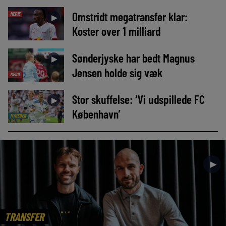
Omstridt megatransfer klar:
MEDIE
►
Koster over 1 milliard
Sønderjyske har bedt Magnus
►
Jensen holde sig væk
MEDIE
Stor skuffelse: ‘Vi udspillede FC
►
København’
NYHEDER
►
TRANSFER