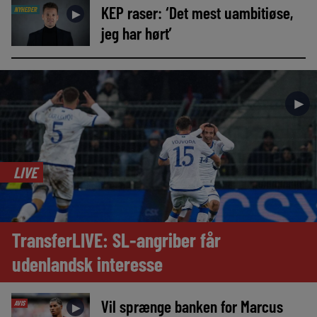
KEP raser: ‘Det mest uambitiøse,
NYHEDER
►
jeg har hørt’
►
LIVE
TransferLIVE: SL-angriber får
udenlandsk interesse
Vil sprænge banken for Marcus
AVIS
►