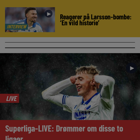
►
Reagerer på Larsson-bombe:
‘En vild historie’
INTERVIEW
►
LIVE
Superliga-LIVE: Drømmer om disse to
ligaer