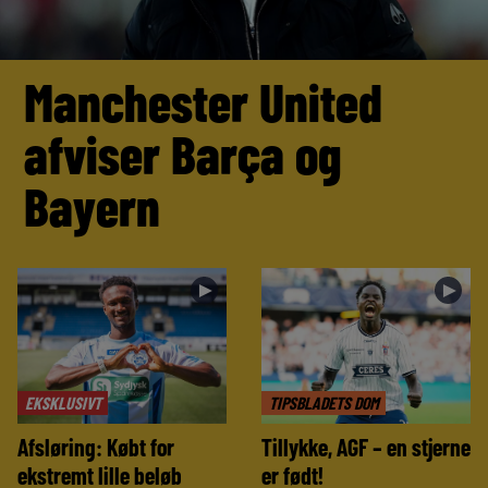
Manchester United
afviser Barça og
Bayern
►
►
EKSKLUSIVT
TIPSBLADETS DOM
Afsløring: Købt for
Tillykke, AGF – en stjerne
ekstremt lille beløb
er født!