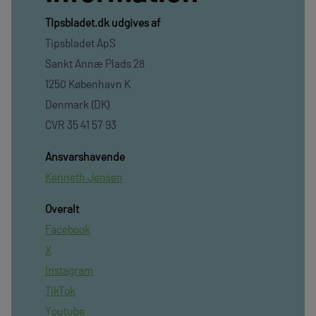
TIpsbladet.dk udgives af
Tipsbladet ApS
Sankt Annæ Plads 28
1250 København K
Denmark (DK)
CVR 35 41 57 93
Ansvarshavende
Kenneth Jensen
Overalt
Facebook
X
Instagram
TikTok
Youtube