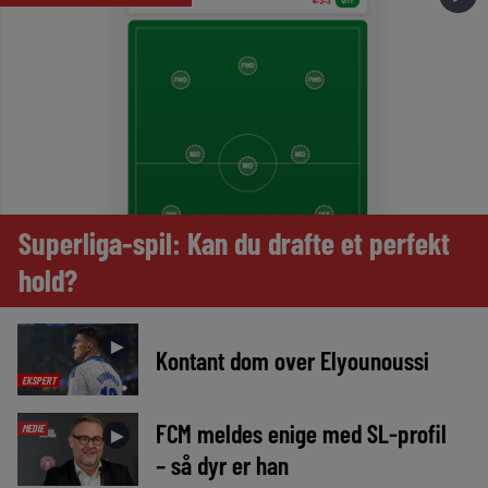
Superliga-spil: Kan du drafte et perfekt
hold?
►
Kontant dom over Elyounoussi
EKSPERT
FCM meldes enige med SL-profil
MEDIE
►
– så dyr er han