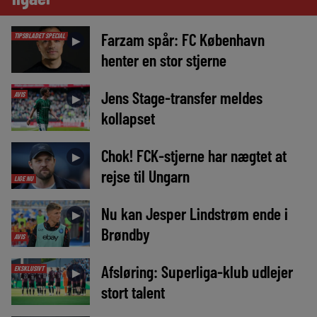
Farzam spår: FC København
TIPSBLADET SPECIAL
►
henter en stor stjerne
Jens Stage-transfer meldes
AVIS
►
kollapset
Chok! FCK-stjerne har nægtet at
►
rejse til Ungarn
LIGE NU
Nu kan Jesper Lindstrøm ende i
►
Brøndby
AVIS
Afsløring: Superliga-klub udlejer
EKSKLUSIVT
►
stort talent