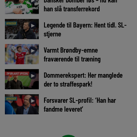
►
han slå transferrekord
Legende til Bayern: Hent tidl. SL-
NYHEDER
►
stjerne
Varmt Brøndby-emne
►
fraværende til træning
Dommerekspert: Her manglede
TIPSBLADET SPECIAL
►
der to straffespark!
Forsvarer SL-profil: ‘Han har
NYHEDER
►
fandme leveret’