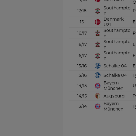
Q
Southampto
17/18
P
n
Danmark
15
E
U21
Southampto
16/17
P
n
Southampto
16/17
E
n
Southampto
16/17
E
n
Schalke 04
15/16
E
Schalke 04
15/16
Bayern
14/15
U
München
Augsburg
14/15
Bayern
13/14
München