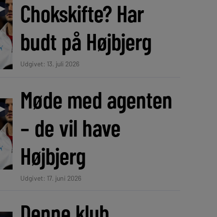
Chokskifte? Har
►
budt på Højbjerg
Udgivet: 13. juli 2026
Møde med agenten
►
– de vil have
Højbjerg
Udgivet: 17. juni 2026
Denne klub