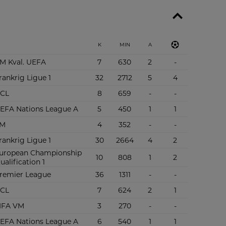
K
MIN
A
M Kval. UEFA
7
630
2
-
rankrig Ligue 1
32
2712
5
4
CL
8
659
-
-
EFA Nations League A
5
450
1
1
M
4
352
-
-
rankrig Ligue 1
30
2664
4
2
uropean Championship
10
808
1
2
ualification 1
remier League
36
1311
-
-
CL
7
624
2
1
IFA VM
3
270
-
-
EFA Nations League A
6
540
1
1