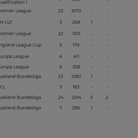
ualification 1
remier League
23
1670
-
-
M U21
3
268
1
-
remier League
22
1301
-
-
ngland League Cup
5
179
-
-
uropa League
6
411
-
-
uropa League
6
358
-
-
Tyskland Bundesliga
23
1280
1
-
CL
3
183
-
-
Tyskland Bundesliga
24
1294
3
2
Tyskland Bundesliga
7
286
1
-