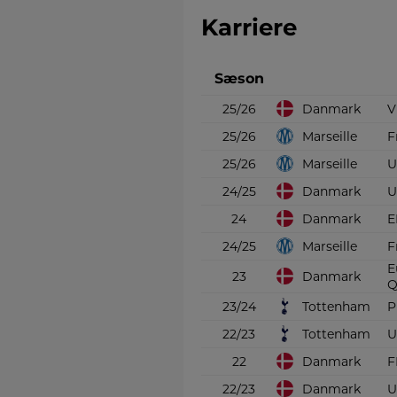
Karriere
Sæson
Danmark
25/26
V
Marseille
25/26
F
Marseille
25/26
U
Danmark
24/25
U
Danmark
24
E
Marseille
24/25
F
E
Danmark
23
Q
Tottenham
23/24
P
Tottenham
22/23
U
Danmark
22
F
Danmark
22/23
U