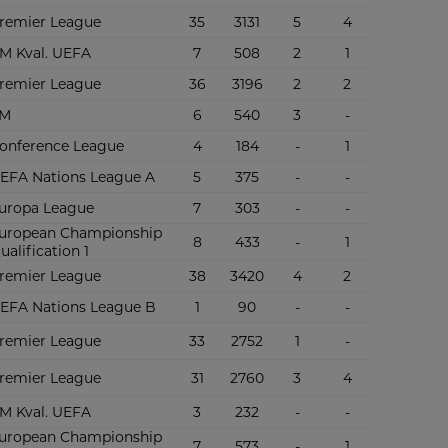
remier League
35
3131
5
4
M Kval. UEFA
7
508
2
1
remier League
36
3196
2
2
M
6
540
3
-
onference League
4
184
-
1
EFA Nations League A
5
375
-
-
uropa League
7
303
-
-
uropean Championship
8
433
-
1
ualification 1
remier League
38
3420
4
2
EFA Nations League B
1
90
-
-
remier League
33
2752
1
-
remier League
31
2760
3
4
M Kval. UEFA
3
232
-
-
uropean Championship
7
573
-
1