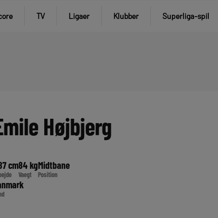
core
TV
Ligaer
Klubber
Superliga-spil
Emile Højbjerg
87 cm
84 kg
Midtbane
oejde
Vaegt
Position
anmark
nd