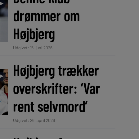
►
drømmer om
Højbjerg
Udgivet: 15. juni 2026
Højbjerg trækker
►
overskrifter: ‘Var
rent selvmord’
Udgivet: 26. april 2026