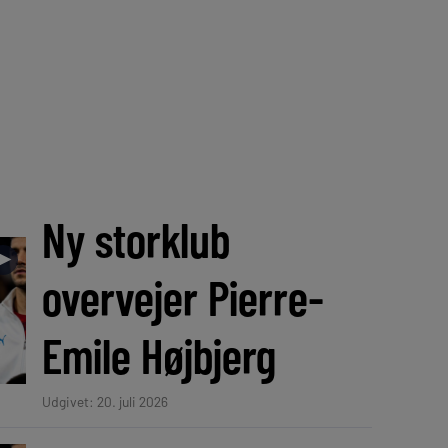
Ny storklub
►
overvejer Pierre-
Emile Højbjerg
Udgivet: 20. juli 2026