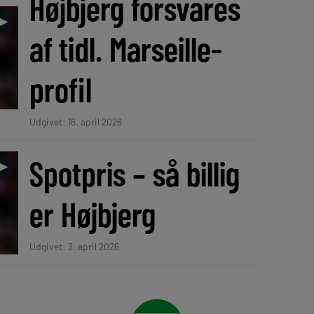
Højbjerg forsvares
►
af tidl. Marseille-
profil
Udgivet: 16. april 2026
Spotpris – så billig
►
er Højbjerg
Udgivet: 3. april 2026