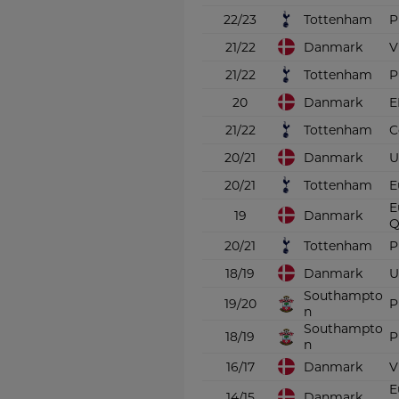
Tottenham
22/23
P
Danmark
21/22
V
Tottenham
21/22
P
Danmark
20
E
Tottenham
21/22
C
Danmark
20/21
U
Tottenham
20/21
E
E
Danmark
19
Q
Tottenham
20/21
P
Danmark
18/19
U
Southampto
19/20
P
n
Southampto
18/19
P
n
Danmark
16/17
V
E
Danmark
14/15