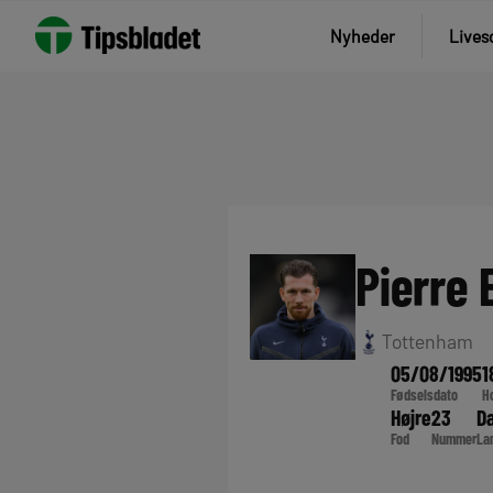
Nyheder
Lives
Pierre 
Tottenham
05/08/1995
1
Fødselsdato
H
Højre
23
D
Fod
Nummer
La