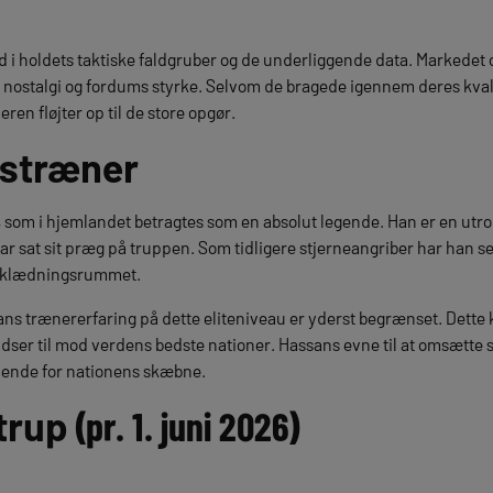
i holdets taktiske faldgruber og de underliggende data. Markedet 
å nostalgi og fordums styrke. Selvom de bragede igennem deres kval
en fløjter op til de store opgør.
dstræner
 som i hjemlandet betragtes som en absolut legende. Han er en utrol
ar sat sit præg på truppen. Som tidligere stjerneangriber har han 
 omklædningsrummet.
ns trænererfaring på dette eliteniveau er yderst begrænset. Dette 
pidser til mod verdens bedste nationer. Hassans evne til at omsætte s
ivende for nationens skæbne.
trup
(pr. 1. juni 2026)