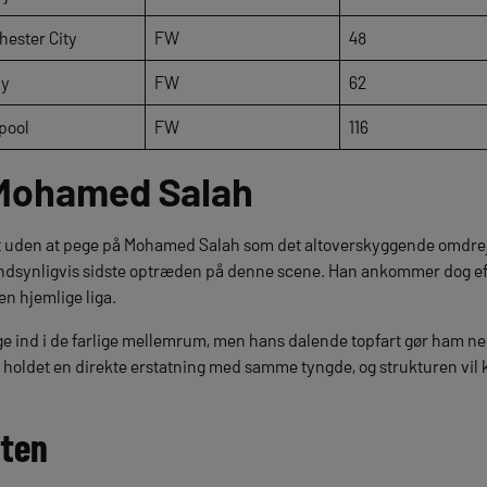
ester City
FW
48
ly
FW
62
pool
FW
116
 Mohamed Salah
det uden at pege på Mohamed Salah som det altoverskyggende omdre
n sandsynligvis sidste optræden på denne scene. Han ankommer dog e
en hjemlige liga.
t søge ind i de farlige mellemrum, men hans dalende topfart gør ham
holdet en direkte erstatning med samme tyngde, og strukturen vil k
t
en