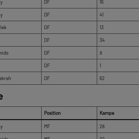
ly
DF
16
ly
DF
41
lek
DF
13
DF
34
mids
DF
8
DF
1
akrah
DF
62
e
Position
Kampe
ly
MF
28
mids
MF
22