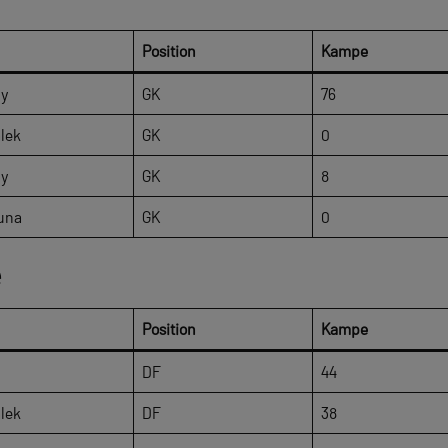
Position
Kampe
ly
GK
76
lek
GK
0
ly
GK
8
una
GK
0
e
Position
Kampe
n
DF
44
lek
DF
38