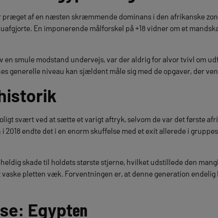
ar præget af en næsten skræmmende dominans i den afrikanske zon
o uafgjorte. En imponerende målforskel på +18 vidner om et mandsk
en smule modstand undervejs, var der aldrig for alvor tvivl om ud
nes generelle niveau kan sjældent måle sig med de opgaver, der ve
istorik
oligt svært ved at sætte et varigt aftryk, selvom de var det første afri
i 2018 endte det i en enorm skuffelse med et exit allerede i gruppes
heldig skade til holdets største stjerne, hvilket udstillede den man
t vaske pletten væk. Forventningen er, at denne generation endelig
se: Egypt
en