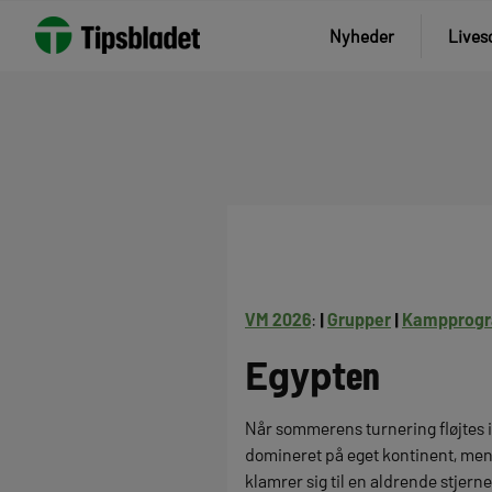
Spring
Nyheder
Lives
til
indhold
VM 2026
:
|
Grupper
|
Kampprog
Egypt
en
Når sommerens turnering fløjtes i
domineret på eget kontinent, men 
klamrer sig til en aldrende stjern