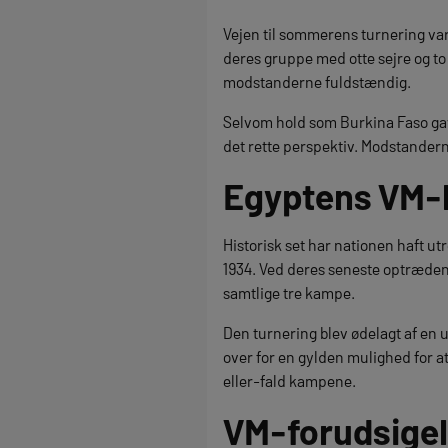
Vejen til sommerens turnering v
deres gruppe med otte sejre og t
modstanderne fuldstændig.
Selvom hold som Burkina Faso gav 
det rette perspektiv. Modstander
Egyptens VM-h
Historisk set har nationen haft utr
1934. Ved deres seneste optræden 
samtlige tre kampe.
Den turnering blev ødelagt af en u
over for en gylden mulighed for a
eller-fald kampene.
VM-forudsigel