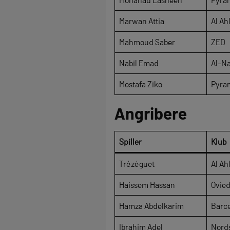
Marwan Attia
Al Ah
Mahmoud Saber
ZED
Nabil Emad
Al-N
Mostafa Ziko
Pyra
Angribere
Spiller
Klub
Trézéguet
Al Ah
Haissem Hassan
Ovie
Hamza Abdelkarim
Barc
Ibrahim Adel
Nord