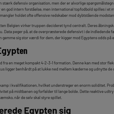
stærk defensiv organisation, men der er alvorlige spørgsmålstegn
r en god intern forståelse, men international topfodbold spilles i e
 mangler holdet ofte offensive redskaber mod dybtstående modsta
n Belgien virker truppen decideret tynd centralt. Deres åbnings
au. Data peger på, at de overpræsterede defensivt i de indledende fa
n gemme sig stor værdi for dem, der kigger mod Egyptens odds på en 
Egypt
en
d fra en meget kompakt 4-2-3-1 formation. Denne kan med stor fleksib
kus ligger benhårdt på at lukke ned mellem kæderne og udnytte de 
r kamp i kvalifikationen, hvilket understreger en enorm soliditet. Pr
ivitet på midtbanen og forfalder til lange bolde. Dette reaktive udt
msko, når de selv skal styre spillet.
cerede Egypten sig