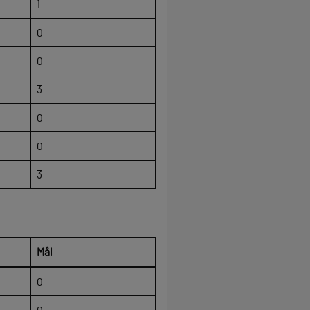
1
0
0
3
0
0
3
Mål
0
0