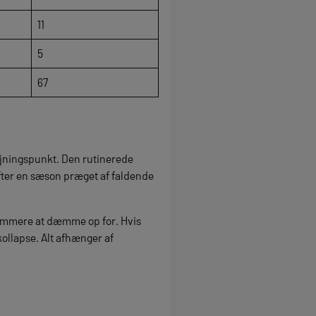
11
5
67
jningspunkt. Den rutinerede
fter en sæson præget af faldende
 nemmere at dæmme op for. Hvis
ollapse. Alt afhænger af