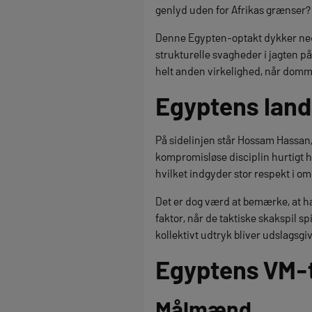
genlyd uden for Afrikas grænser?
Denne Egypten-optakt dykker ned 
strukturelle svagheder i jagten p
helt anden virkelighed, når dommer
Egyptens lan
På sidelinjen står Hossam Hassan,
kompromisløse disciplin hurtigt h
hvilket indgyder stor respekt i
Det er dog værd at bemærke, at ha
faktor, når de taktiske skakspil s
kollektivt udtryk bliver udslagsg
Egyptens VM-
Målmænd