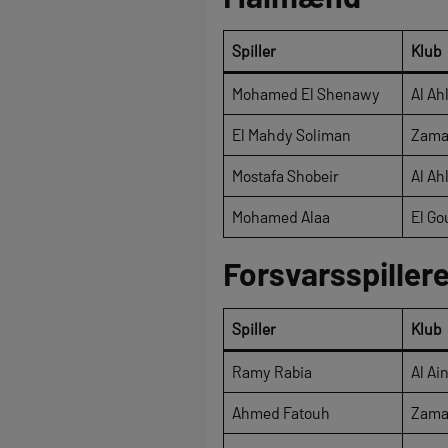
Spiller
Klub
Mohamed El Shenawy
Al Ah
El Mahdy Soliman
Zama
Mostafa Shobeir
Al Ah
Mohamed Alaa
El Go
Forsvarsspiller
Spiller
Klub
Ramy Rabia
Al Ai
Ahmed Fatouh
Zama