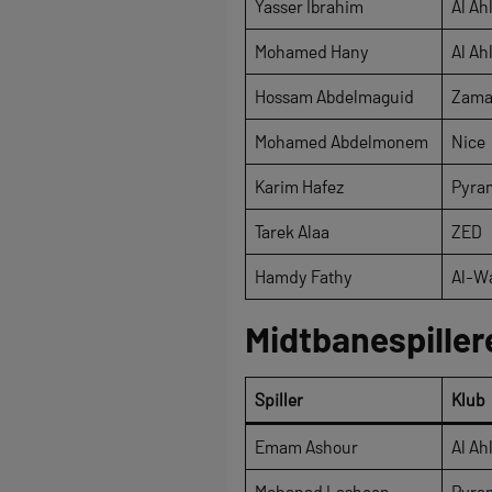
Yasser Ibrahim
Al Ah
Mohamed Hany
Al Ah
Hossam Abdelmaguid
Zama
Mohamed Abdelmonem
Nice
Karim Hafez
Pyra
Tarek Alaa
ZED
Hamdy Fathy
Al-W
Midtbanespiller
Spiller
Klub
Emam Ashour
Al Ah
Mohanad Lasheen
Pyra