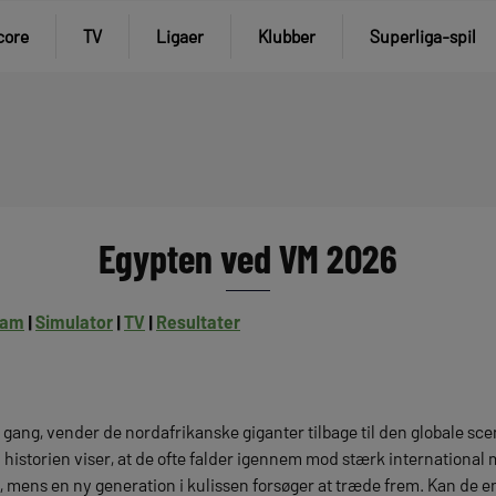
core
TV
Ligaer
Klubber
Superliga-spil
Egypten ved VM 2026
ram
|
Simulator
|
TV
|
Resultater
 gang, vender de nordafrikanske giganter tilbage til den globale sce
historien viser, at de ofte falder igennem mod stærk international m
e, mens en ny generation i kulissen forsøger at træde frem. Kan de end