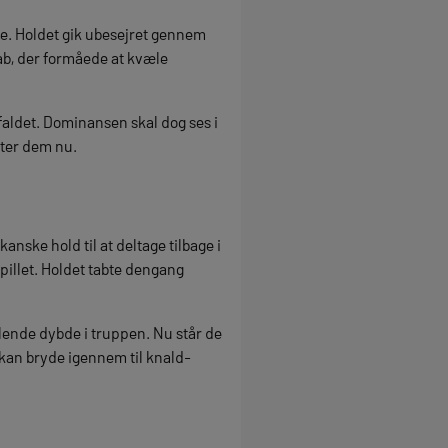
e. Holdet gik ubesejret gennem
ab, der formåede at kvæle
faldet. Dominansen skal dog ses i
nter dem nu.
kanske hold til at deltage tilbage i
pillet. Holdet tabte dengang
glende dybde i truppen. Nu står de
 kan bryde igennem til knald-