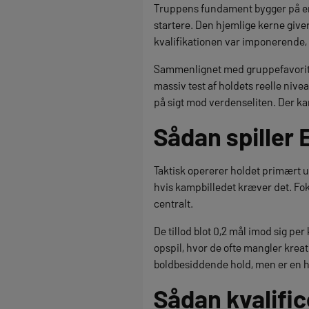
Truppens fundament bygger på en 
startere. Den hjemlige kerne give
kvalifikationen var imponerende,
Sammenlignet med gruppefavoritte
massiv test af holdets reelle nive
på sigt mod verdenseliten. Der ka
Sådan spiller 
Taktisk opererer holdet primært u
hvis kampbilledet kræver det. Fo
centralt.
De tillod blot 0,2 mål imod sig pe
opspil, hvor de ofte mangler kreat
boldbesiddende hold, men er en hæ
Sådan kvalifi