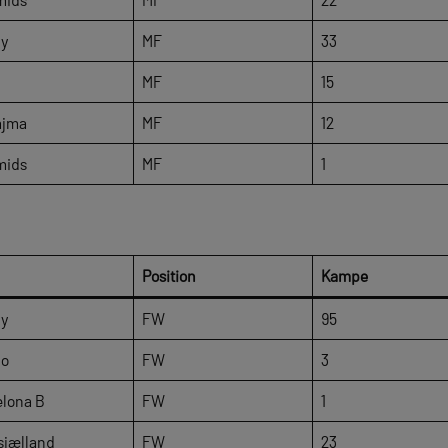
ly
MF
33
MF
15
ajma
MF
12
mids
MF
1
Position
Kampe
ly
FW
95
do
FW
3
elona B
FW
1
sjælland
FW
23