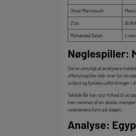
Omar Marmoush
Manch
Zizo
Al Ah
Mohamed Salah
Liver
Nøglespiller:
Det er umuligt at analysere hol
offensivspiller står over for si
output og fysiske udfordringer i d
Taktisk får han stor frihed til a
han rammes af en skade, mangler 
veteranens form på dagen.
Analyse: Egyp